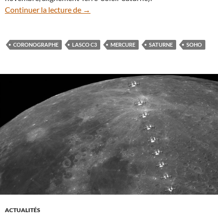
Deux planètes dans le champ du coron
Continuer la lecture de
→
CORONOGRAPHE
LASCO C3
MERCURE
SATURNE
SOHO
ACTUALITÉS