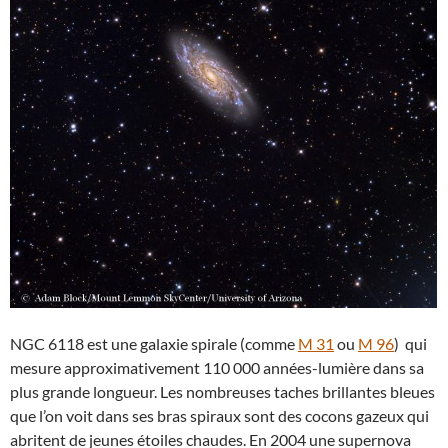
NGC 6118 est une galaxie spirale (comme
M 31
ou
M 96
) qui
mesure approximativement 110 000 années-lumière dans sa
plus grande longueur. Les nombreuses taches brillantes bleues
que l’on voit dans ses bras spiraux sont des cocons gazeux qui
abritent de jeunes étoiles chaudes. En 2004 une supernova