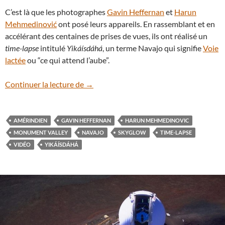
C’est là que les photographes
Gavin Heffernan
et
Harun
Mehmedinović
ont posé leurs appareils. En rassemblant et en
accélérant des centaines de prises de vues, ils ont réalisé un
time-lapse
intitulé
Yikáísdáhá
, un terme Navajo qui signifie
Voie
lactée
ou “ce qui attend l’aube”.
En vidéo : le ciel des Navajos à Monumen
Continuer la lecture de
→
AMÉRINDIEN
GAVIN HEFFERNAN
HARUN MEHMEDINOVIC
MONUMENT VALLEY
NAVAJO
SKYGLOW
TIME-LAPSE
VIDÉO
YIKÁÍSDÁHÁ