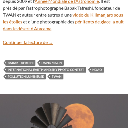
depuis 2009 et l’
Année Mondiale de l’Astronomie
. Il est
présidé par l’astrophotographe Babak Tafreshi, fondateur de
TWAN et auteur entre autres d’une
vidéo du Kilimanjaro sous
les étoiles
et d’une photographie des
pénitents de glace la nuit
dans le désert d’Atacama
.
En vidéo : les images gagnantes du conco
Continuer la lecture de
→
BABAK TAFRESHI
DAVID MALIN
INTERNATIONAL EARTH AND SKY PHOTO CONTEST
NOAO
POLLUTION LUMINEUSE
TWAN