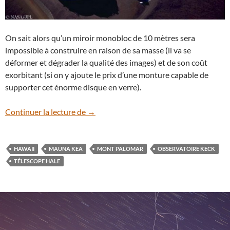
On sait alors qu’un miroir monobloc de 10 mètres sera
impossible à construire en raison de sa masse (il va se
déformer et dégrader la qualité des images) et de son coût
exorbitant (si on y ajoute le prix d’une monture capable de
supporter cet énorme disque en verre).
Sur l’île d’Hawaii, l’Observatoire Keck fê
Continuer la lecture de
→
HAWAII
MAUNA KEA
MONT PALOMAR
OBSERVATOIRE KECK
TÉLESCOPE HALE