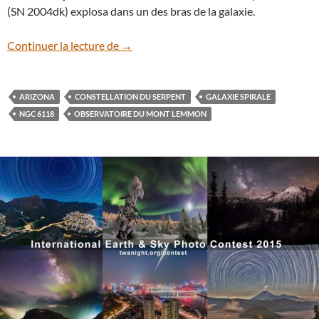
(SN 2004dk) explosa dans un des bras de la galaxie.
Gros plan sur la majestueuse galaxie sp
Continuer la lecture de
→
ARIZONA
CONSTELLATION DU SERPENT
GALAXIE SPIRALE
NGC 6118
OBSERVATOIRE DU MONT LEMMON