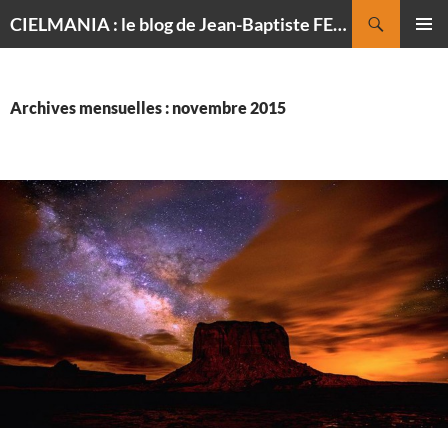
Recherche
CIELMANIA : le blog de Jean-Baptiste FELDMANN, photographe du ciel
ALLER
MENU
AU
PRINCI
CONTENU
Archives mensuelles : novembre 2015