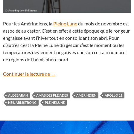
Pour les Amérindiens, la
Pleine Lune
du mois de novembre est
associée au castor. C’est en effet à cette époque que le rongeur
engraisse avant l’hiver tout en consolidant son abri. Pour
d’autres c’est la Pleine Lune du gel car c’est le moment où les
températures deviennent négatives dans un certain nombre
de régions de l’hémisphère nord.
Le 25 novembre, admirez la Pleine Lune 
Continuer la lecture de
→
ALDÉBARAN
AMAS DES PLÉIADES
AMÉRINDIEN
APOLLO 11
NEIL ARMSTRONG
PLEINE LUNE