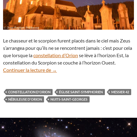
Le chasseur et le scorpion furent placés dans le ciel mais Zeus
s’arrangea pour qu’ils ne se rencontrent jamais : c’est pour cela
que lorsque la
constellation d’Orion
se lève à l’horizon Est, la
constellation du Scorpion se couche à l’horizon Ouest.
Orion, un vaniteux chasseur au milieu des
Continuer la lecture de
→
CONSTELLATION D'ORION
ÉGLISE SAINT-SYMPHORIEN
MESSIER 42
NÉBULEUSE D'ORION
NUITS-SAINT-GEORGES