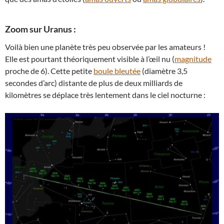
Zoom sur Uranus :
Voilà bien une planète très peu observée par les amateurs !
Elle est pourtant théoriquement visible à l’œil nu (
magnitude
proche de 6). Cette petite
boule bleutée
(diamètre 3,5
secondes d’arc) distante de plus de deux milliards de
kilomètres se déplace très lentement dans le ciel nocturne :