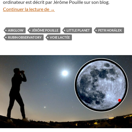
ordinateur est décrit par Jérôme Pouille sur son blog.
Insolite : le Rubin Observatory sur une “l
Continuer la lecture de
→
AIRGLOW
JÉRÔME POUILLE
LITTLE PLANET
PETR HORÁLEK
RUBIN OBSERVATORY
VOIE LACTÉE