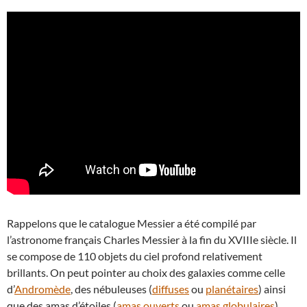
Rappelons que le catalogue Messier a été compilé par
l’astronome français Charles Messier à la fin du XVIIIe siècle. Il
se compose de 110 objets du ciel profond relativement
brillants. On peut pointer au choix des galaxies comme celle
d’
Andromède
, des nébuleuses (
diffuses
ou
planétaires
) ainsi
que des amas d’étoiles (
amas ouverts
ou
amas globulaires
).