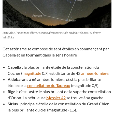
En février, l’Hexagone d’hiver est parfaitement visible en début de nuit. © Jimmy
Westlake
Cet astérisme se compose de sept étoiles en commençant par
Capella et en tournant dans le sens horaire :
Capella
: la plus brillante étoile de la constellation du
Cocher (
magnitude
0,7) est distante de 42
années-lumière
.
Aldébaran
: à 66 années-lumière, c’est la plus brillante
étoile de la
constellation du Taureau
(magnitude 0,9).
Rigel
: c’est l’astre le plus brillant de la superbe constellation
d’Orion. La nébuleuse
Messier 42
se trouve à sa gauche.
Sirius
: principale étoile de la constellation du Grand Chien,
la plus brillante du ciel (magnitude -1,5).