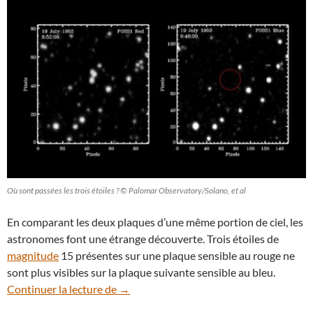
Où sont passées les trois étoiles ? © Palomar Observatory/Solano, et al
En comparant les deux plaques d’une même portion de ciel, les
astronomes font une étrange découverte. Trois étoiles de
magnitude
15 présentes sur une plaque sensible au rouge ne
sont plus visibles sur la plaque suivante sensible au bleu.
Au Mont Palomar, on a perdu trois étoile
Continuer la lecture de
→