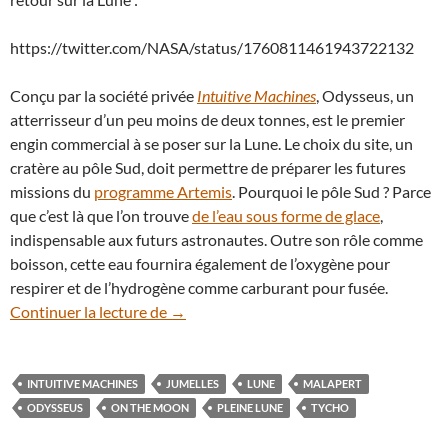
https://twitter.com/NASA/status/1760811461943722132
Conçu par la société privée
Intuitive Machines
, Odysseus, un
atterrisseur d’un peu moins de deux tonnes, est le premier
engin commercial à se poser sur la Lune. Le choix du site, un
cratère au pôle Sud, doit permettre de préparer les futures
missions du
programme Artemis
. Pourquoi le pôle Sud ? Parce
que c’est là que l’on trouve
de l’eau sous forme de glace
,
indispensable aux futurs astronautes. Outre son rôle comme
boisson, cette eau fournira également de l’oxygène pour
respirer et de l’hydrogène comme carburant pour fusée.
Curiosité : le site de la sonde Odysseus 
Continuer la lecture de
→
INTUITIVE MACHINES
JUMELLES
LUNE
MALAPERT
ODYSSEUS
ON THE MOON
PLEINE LUNE
TYCHO