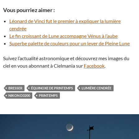
Vous pourriez aimer :
Léonard de Vinci fut le premier à expliquer la lumière
cendrée
Le fin croissant de Lune accompagne Vénus à l’aube
Superbe palette de couleurs pour un lever de Pleine Lune
Suivez l’actualité astronomique et découvrez mes images du
ciel en vous abonnant à Cielmania sur
Facebook
.
BRESSER
ÉQUINOXE DE PRINTEMPS
LUMIÈRE CENDRÉE
NIKON D3200
PRINTEMPS