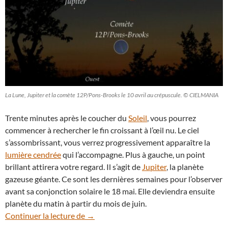
La Lune, Jupiter et la comète 12P/Pons-Brooks le 10 avril au crépuscule. © CIELMANIA
Trente minutes après le coucher du
Soleil
, vous pourrez
commencer à rechercher le fin croissant à l’œil nu. Le ciel
s’assombrissant, vous verrez progressivement apparaître la
lumière cendrée
qui l’accompagne. Plus à gauche, un point
brillant attirera votre regard. Il s’agit de
Jupiter
, la planète
gazeuse géante. Ce sont les dernières semaines pour l’observer
avant sa conjonction solaire le 18 mai. Elle deviendra ensuite
planète du matin à partir du mois de juin.
10 avril 2024 : Jupiter et la Lune saluent
Continuer la lecture de
→