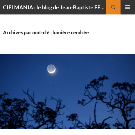
Recherche
CIELMANIA : le blog de Jean-Baptiste FELDMANN, photographe du ciel
ALLER
MENU
AU
PRINCI
CONTENU
Archives par mot-clé : lumière cendrée