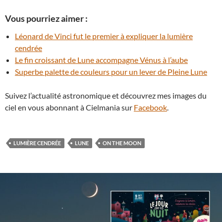
Vous pourriez aimer :
Léonard de Vinci fut le premier à expliquer la lumière
cendrée
Le fin croissant de Lune accompagne Vénus à l’aube
Superbe palette de couleurs pour un lever de Pleine Lune
Suivez l’actualité astronomique et découvrez mes images du
ciel en vous abonnant à Cielmania sur
Facebook
.
LUMIÈRE CENDRÉE
LUNE
ON THE MOON