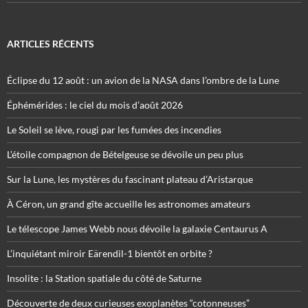
ARTICLES RÉCENTS
Éclipse du 12 août : un avion de la NASA dans l’ombre de la Lune
Éphémérides : le ciel du mois d’août 2026
Le Soleil se lève, rougi par les fumées des incendies
L’étoile compagnon de Bételgeuse se dévoile un peu plus
Sur la Lune, les mystères du fascinant plateau d’Aristarque
À Céron, un grand gîte accueille les astronomes amateurs
Le télescope James Webb nous dévoile la galaxie Centaurus A
L’inquiétant miroir Eärendil-1 bientôt en orbite ?
Insolite : la Station spatiale du côté de Saturne
Découverte de deux curieuses exoplanètes “cotonneuses”