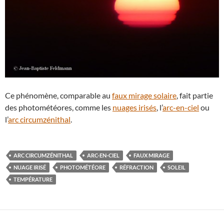
Ce phénomène, comparable au
faux mirage solaire
, fait partie
des photométéores, comme les
nuages irisés
, l’
arc-en-ciel
ou
l’
arc circumzénithal
.
ARC CIRCUMZÉNITHAL
ARC-EN-CIEL
FAUX MIRAGE
NUAGE IRISÉ
PHOTOMÉTÉORE
RÉFRACTION
SOLEIL
TEMPÉRATURE