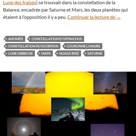
Lune des fraises
) se trouvait dans la constellation de la
Balance, encadrée par Saturne et Mars, les deux planètes qui
Une couro
étaient à l’opposition il y a peu.
Continuer la lecture de
→
ANTARÈS
CONSTELLATION D'OPHIUCHUS
CONSTELLATION DU SCORPION
COURONNE LUNAIRE
LUNE GIBBEUSE
MARS
NUAGE IRISÉ
SATURNE