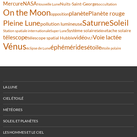
Mercure
NASA
Nuits-Saint-Georges
Nouvelle Lune
occultation
On the Moon
planète
Planète rouge
opposition
Saturne
Soleil
Pleine Lune
pollution lumineuse
Système solaire
tache solaire
Station spatiale internationale
Séléné
Super Lune
Voie lactée
télescope
vidéo
télescope spatial Hubble
VLT
Vénus
éphémérides
étoile
éclipse de Lune
étoile polaire
LA LUNE
CIEL ÉTOILÉ
MÉTÉORES
SOLEIL ET PLANÈTES
LES HOMMES ET LE CIEL