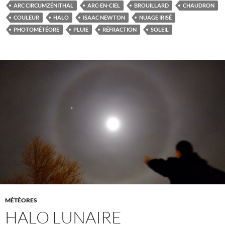
ARC CIRCUMZÉNITHAL
ARC-EN-CIEL
BROUILLARD
CHAUDRON
COULEUR
HALO
ISAAC NEWTON
NUAGE IRISÉ
PHOTOMÉTÉORE
PLUIE
RÉFRACTION
SOLEIL
MÉTÉORES
HALO LUNAIRE