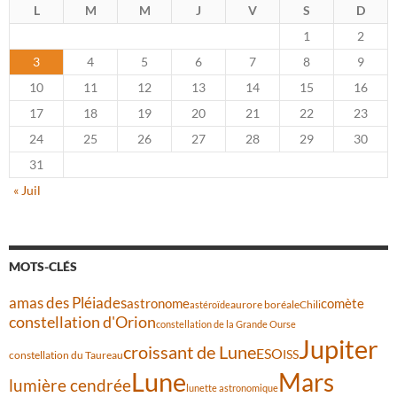
L
M
M
J
V
S
D
1
2
3
4
5
6
7
8
9
10
11
12
13
14
15
16
17
18
19
20
21
22
23
24
25
26
27
28
29
30
31
« Juil
MOTS-CLÉS
amas des Pléiades
comète
astronome
aurore boréale
astéroïde
Chili
constellation d'Orion
constellation de la Grande Ourse
Jupiter
croissant de Lune
ESO
ISS
constellation du Taureau
Lune
Mars
lumière cendrée
lunette astronomique