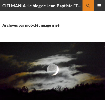
Recherche
CIELMANIA : le blog de Jean-Baptiste FELDMANN, photographe du ciel
ALLER
MENU
AU
PRINCI
CONTENU
Archives par mot-clé : nuage irisé