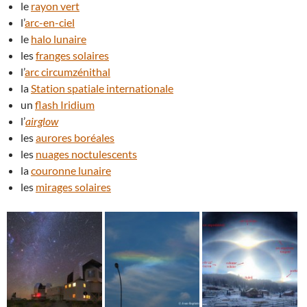
le
rayon vert
l’
arc-en-ciel
le
halo lunaire
les
franges solaires
l’
arc circumzénithal
la
Station spatiale internationale
un
flash Iridium
l’
airglow
les
aurores boréales
les
nuages noctulescents
la
couronne lunaire
les
mirages solaires