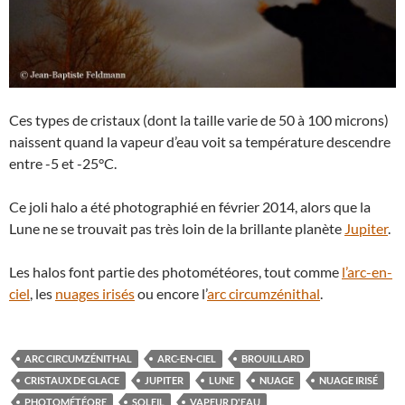
Ces types de cristaux (dont la taille varie de 50 à 100 microns)
naissent quand la vapeur d’eau voit sa température descendre
entre -5 et -25°C.
Ce joli halo a été photographié en février 2014, alors que la
Lune ne se trouvait pas très loin de la brillante planète
Jupiter
.
Les halos font partie des photométéores, tout comme
l’arc-en-
ciel
, les
nuages irisés
ou encore l’
arc circumzénithal
.
ARC CIRCUMZÉNITHAL
ARC-EN-CIEL
BROUILLARD
CRISTAUX DE GLACE
JUPITER
LUNE
NUAGE
NUAGE IRISÉ
PHOTOMÉTÉORE
SOLEIL
VAPEUR D'EAU