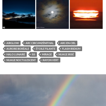
AIRGLOW
ARC CIRCUMZÉNITHAL
ARC-EN-CIEL
AURORE BORÉALE
ÉTOILE FILANTE
FLASH IRIDIUM
HALO LUNAIRE
ISS
MIRAGE
NUAGE IRISÉ
NUAGE NOCTULESCENT
RAYON VERT