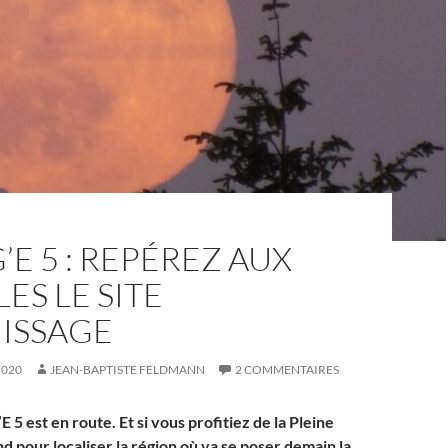
E 5 : REPÉREZ AUX
ES LE SITE
NISSAGE
2020
JEAN-BAPTISTE FELDMANN
2 COMMENTAIRES
 5 est en route. Et si vous profitiez de la Pleine
 pour localiser la région où va se poser demain la