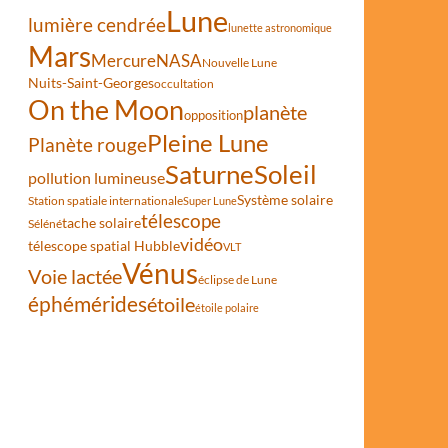
Lune
lumière cendrée
lunette astronomique
Mars
Mercure
NASA
Nouvelle Lune
Nuits-Saint-Georges
occultation
On the Moon
planète
opposition
Pleine Lune
Planète rouge
Saturne
Soleil
pollution lumineuse
Système solaire
Station spatiale internationale
Super Lune
télescope
tache solaire
Séléné
vidéo
télescope spatial Hubble
VLT
Vénus
Voie lactée
éclipse de Lune
éphémérides
étoile
étoile polaire