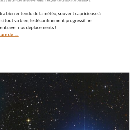
du 21 décembre sera l’événement majeur de ce mois de décembre.
ra bien entendu de la météo, souvent capricieuse à
 si tout va bien, le déconfinement progressif ne
 entraver nos déplacements !
Que voir dans le ciel nocturne au mois de décembre 2020
ture de
→