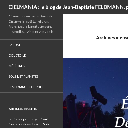
Recherche
CIELMANIA : le blog de Jean-Baptiste FELDMANN, p
"J'ai en moi un besoin terrible.
Dirais-je le mot? La religion.
Alors, je sors la nuit et je peins
des étoiles." Vincent van Gogh
Archives mensu
LA LUNE
CIEL ÉTOILÉ
MÉTÉORES
SOLEIL ET PLANÈTES
LES HOMMES ET LE CIEL
ARTICLES RÉCENTS
Le télescope Inouye dévoile
l’incroyable surface du Soleil