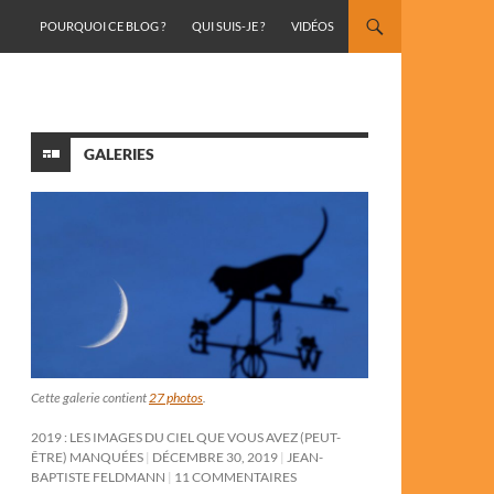
ALLER AU CONTENU
POURQUOI CE BLOG ?
QUI SUIS-JE ?
VIDÉOS
GALERIES
Cette galerie contient
27 photos
.
2019 : LES IMAGES DU CIEL QUE VOUS AVEZ (PEUT-
ÊTRE) MANQUÉES
DÉCEMBRE 30, 2019
JEAN-
BAPTISTE FELDMANN
11 COMMENTAIRES