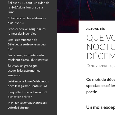
Éclipse du 12 août : un avion de
la NASA dans l’ombre de la
Lune
Éphémérides : le ciel du mois
d’août 2026
ACTUALITÉS
Le Soleil se lève, rougi par les
fumées des incendies
QUE VO
L’étoile compagnon de
NOCTU
Bételgeuse se dévoile un peu
plus
DÉCEM
Sur la Lune, les mystères du
fascinant plateau d’Aristarque
À Céron, un grand gîte
NOVEMBRE 30, 
accueille les astronomes
amateurs
Ce mois de déc
Le télescope James Webb nous
spectacles céles
dévoile la galaxie Centaurus A
partie…
L’inquiétant miroir Eärendil-1
bientôt en orbite ?
Insolite : la Station spatiale du
Un mois excep
côté de Saturne