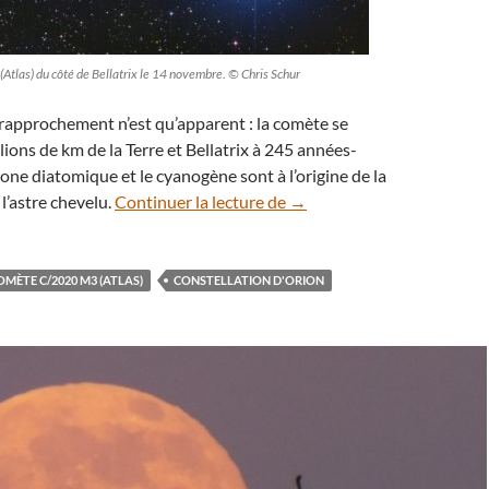
tlas) du côté de Bellatrix le 14 novembre. © Chris Schur
rapprochement n’est qu’apparent : la comète se
lions de km de la Terre et Bellatrix à 245 années-
bone diatomique et le cyanogène sont à l’origine de la
Portrait céleste : la comèt
l’astre chevelu.
Continuer la lecture de
→
OMÈTE C/2020 M3 (ATLAS)
CONSTELLATION D'ORION