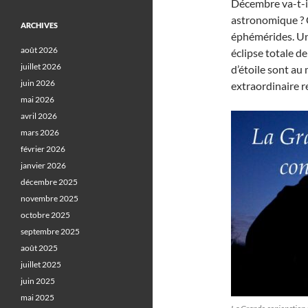
Décembre va-t-i
astronomique ? C
ARCHIVES
éphémérides. Un
août 2026
éclipse totale de
juillet 2026
d’étoile sont au
juin 2026
extraordinaire r
mai 2026
avril 2026
mars 2026
février 2026
janvier 2026
décembre 2025
novembre 2025
octobre 2025
septembre 2025
août 2025
juillet 2025
juin 2025
mai 2025