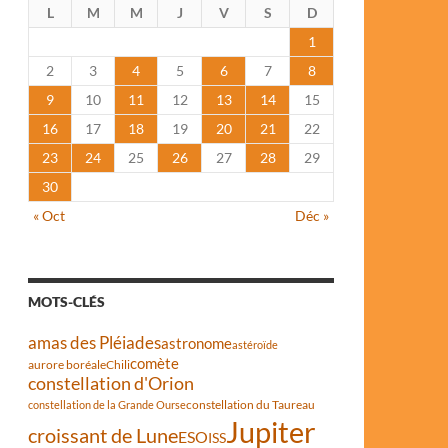
L
M
M
J
V
S
D
1
2
3
4
5
6
7
8
9
10
11
12
13
14
15
16
17
18
19
20
21
22
23
24
25
26
27
28
29
30
« Oct
Déc »
MOTS-CLÉS
amas des Pléiades
astronome
astéroïde
comète
aurore boréale
Chili
constellation d'Orion
constellation du Taureau
constellation de la Grande Ourse
Jupiter
croissant de Lune
ESO
ISS