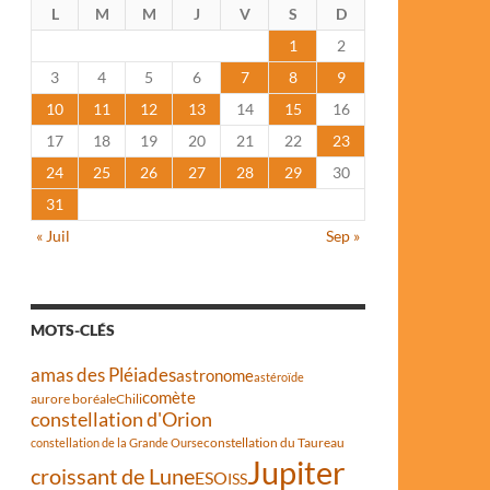
L
M
M
J
V
S
D
1
2
3
4
5
6
7
8
9
10
11
12
13
14
15
16
17
18
19
20
21
22
23
24
25
26
27
28
29
30
31
« Juil
Sep »
MOTS-CLÉS
amas des Pléiades
astronome
astéroïde
comète
aurore boréale
Chili
constellation d'Orion
constellation du Taureau
constellation de la Grande Ourse
Jupiter
croissant de Lune
ESO
ISS