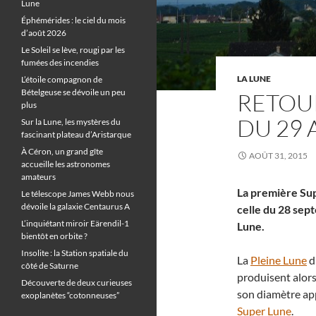
Lune
Éphémérides : le ciel du mois
d’août 2026
Le Soleil se lève, rougi par les
fumées des incendies
LA LUNE
L’étoile compagnon de
Bételgeuse se dévoile un peu
RETOUR
plus
DU 29
Sur la Lune, les mystères du
fascinant plateau d’Aristarque
À Céron, un grand gîte
AOÛT 31, 2015
accueille les astronomes
amateurs
La première Sup
Le télescope James Webb nous
dévoile la galaxie Centaurus A
celle du 28 sep
L’inquiétant miroir Eärendil-1
Lune.
bientôt en orbite ?
Insolite : la Station spatiale du
La
Pleine Lune
d
côté de Saturne
produisent alors
Découverte de deux curieuses
son diamètre app
exoplanètes “cotonneuses”
Super Lune
.