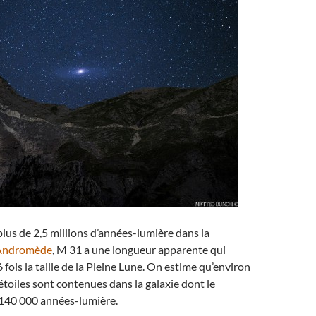
plus de 2,5 millions d’années-lumière dans la
’Andromède
, M 31 a une longueur apparente qui
6 fois la taille de la Pleine Lune. On estime qu’environ
’étoiles sont contenues dans la galaxie dont le
 140 000 années-lumière.