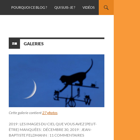
ALLER AU CONTENU
POURQUOI CE BLOG ?
QUI SUIS-JE ?
VIDÉOS
GALERIES
Cette galerie contient
27 photos
.
2019 : LES IMAGES DU CIEL QUE VOUS AVEZ (PEUT-
ÊTRE) MANQUÉES
DÉCEMBRE 30, 2019
JEAN-
BAPTISTE FELDMANN
11 COMMENTAIRES