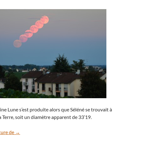
eine Lune s’est produite alors que Séléné se trouvait à
 Terre, soit un diamètre apparent de 33’19.
Retour sur la Super Lune du 29 août
ture de
→