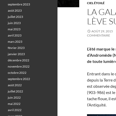
CIEL ÉTOILÉ
septembre 2023
LA GA
août 2023
juillet 2023
LÈVE S
juin 2023
mai 2023
AOÛT 29, 2015
avril 2023
COMMENTAIRE
mars 2023
février 2023
L’été marque le 
janvier 2023
d’Andromède (Me
décembre 2022
de toute lumièr
novembre 2022
octobre 2022
Entrant dans le c
septembre 2022
depuis la Terre 
août 2022
est observée dep
juillet 2022
(903-986) est le
juin 2022
tache floue, il e
mai 2022
l’Antiquité.
avril 2022