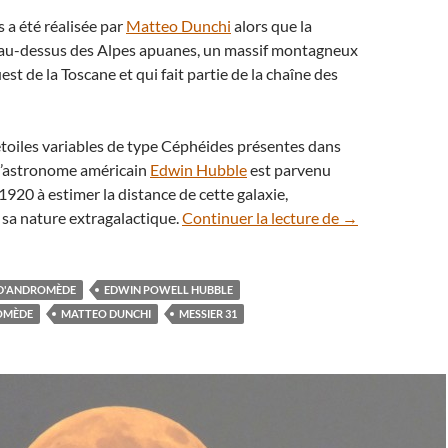
s a été réalisée par
Matteo Dunchi
alors que la
it au-dessus des Alpes apuanes, un massif montagneux
st de la Toscane et qui fait partie de la chaîne des
étoiles variables de type Céphéides présentes dans
l’astronome américain
Edwin Hubble
est parvenu
1920 à estimer la distance de cette galaxie,
La galaxie d’An
 sa nature extragalactique.
Continuer la lecture de
→
 D'ANDROMÈDE
EDWIN POWELL HUBBLE
OMÈDE
MATTEO DUNCHI
MESSIER 31