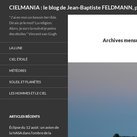
Recherche
CIELMANIA : le blog de Jean-Baptiste FELDMANN, p
"J'ai en moi un besoin terrible.
Dirais-je le mot? La religion.
Alors, je sors la nuit et je peins
des étoiles." Vincent van Gogh
Archives mensu
LA LUNE
CIEL ÉTOILÉ
MÉTÉORES
SOLEIL ET PLANÈTES
LES HOMMES ET LE CIEL
ARTICLES RÉCENTS
Éclipse du 12 août : un avion de
la NASA dans l’ombre de la