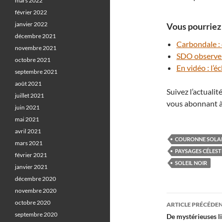
mars 2022
février 2022
janvier 2022
Vous pourriez 
décembre 2021
Carbondale : d
novembre 2021
SDO observe d
octobre 2021
En vidéo : l’
septembre 2021
août 2021
Suivez l’actuali
juillet 2021
vous abonnant à
juin 2021
mai 2021
avril 2021
COURONNE SOLA
mars 2021
PAYSAGES CÉLEST
février 2021
SOLEIL NOIR
janvier 2021
décembre 2020
novembre 2020
Navigati
octobre 2020
ARTICLE PRÉCÉDE
des
septembre 2020
De mystérieuses li