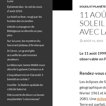
Lune
SOLEIL ET PLANÈTE
Éphémérides : le ciel du mois
d’août 2026
11 AOÛ
Le Soleil se lève, rougi par les
SOLEIL
fumées des incendies
L’étoile compagnon de
AVEC L
Bételgeuse se dévoile un peu
plus
Sur la Lune, les mystères du
AOÛT 11, 2015
fascinant plateau d’Aristarque
À Céron, un grand gîte
Le 11 août 1999 
accueille les astronomes
observable en Fr
amateurs
Le télescope James Webb nous
dévoile la galaxie Centaurus A
Rendez-vous c
L’inquiétant miroir Eärendil-1
bientôt en orbite ?
Les éclipses de 
Insolite : la Station spatiale du
géographique do
côté de Saturne
février 1961 et 
Découverte de deux curieuses
2081. Une
éclips
exoplanètes “cotonneuses”
Terre est parfai