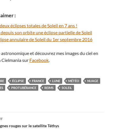
aimer :
eux éclipses totales de Soleil en 7 ans !
epuis son orbite une éclipse partielle de Soleil
éclipse annulaire de Soleil du 1er septembre 2016
té astronomique et découvrez mes images du ciel en
 Cielmania sur
Facebook
.
IRE
ÉCLIPSE
FRANCE
LUNE
MÉTÉO
NUAGE
ES
PROTUBÉRANCE
REIMS
SOLEIL
on
NT
gnes rouges sur le satellite Téthys