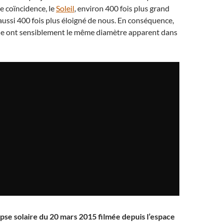
e coïncidence, le
Soleil
, environ 400 fois plus grand
 aussi 400 fois plus éloigné de nous. En conséquence,
Lune ont sensiblement le même diamètre apparent dans
lipse solaire du 20 mars 2015 filmée depuis l’espace