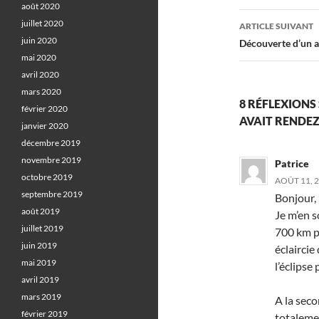
août 2020
articles
juillet 2020
ARTICLE SUIVANT
juin 2020
Découverte d’un a
mai 2020
avril 2020
mars 2020
8 RÉFLEXIONS 
février 2020
AVAIT RENDEZ
janvier 2020
décembre 2019
novembre 2019
Patrice
octobre 2019
AOÛT 11, 2
septembre 2019
Bonjour,
août 2019
Je m’en s
juillet 2019
700 km po
juin 2019
éclaircie
mai 2019
l’éclips
avril 2019
mars 2019
A la seco
février 2019
totaleme