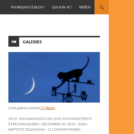
ALLER AU CONTENU
POURQUOI CE BLOG ?
QUI SUIS-JE ?
VIDÉOS
GALERIES
Cette galerie contient
27 photos
.
2019 : LES IMAGES DU CIEL QUE VOUS AVEZ (PEUT-
ÊTRE) MANQUÉES
DÉCEMBRE 30, 2019
JEAN-
BAPTISTE FELDMANN
11 COMMENTAIRES