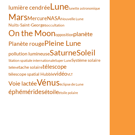
Lune
lumière cendrée
lunette astronomique
Mars
Mercure
NASA
Nouvelle Lune
Nuits-Saint-Georges
occultation
On the Moon
planète
opposition
Pleine Lune
Planète rouge
Saturne
Soleil
pollution lumineuse
Système solaire
Station spatiale internationale
Super Lune
télescope
tache solaire
Séléné
vidéo
télescope spatial Hubble
VLT
Vénus
Voie lactée
éclipse de Lune
éphémérides
étoile
étoile polaire