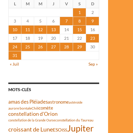
L
M
M
J
V
S
D
1
2
3
4
5
6
7
8
9
10
11
12
13
14
15
16
17
18
19
20
21
22
23
24
25
26
27
28
29
30
31
« Juil
Sep »
MOTS-CLÉS
amas des Pléiades
astronome
astéroïde
comète
aurore boréale
Chili
constellation d'Orion
constellation du Taureau
constellation de la Grande Ourse
Jupiter
croissant de Lune
ESO
ISS