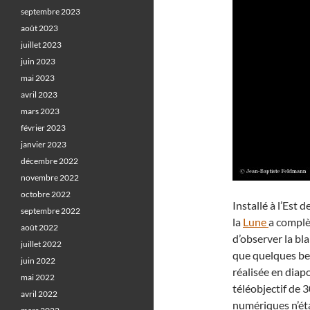
septembre 2023
août 2023
juillet 2023
juin 2023
mai 2023
avril 2023
mars 2023
février 2023
janvier 2023
décembre 2022
novembre 2022
octobre 2022
Installé à l’Est d
septembre 2022
la
Lune
a compl
août 2022
d’observer la bl
juillet 2022
que quelques bel
juin 2022
réalisée en diap
mai 2022
téléobjectif de 
avril 2022
numériques n’ét