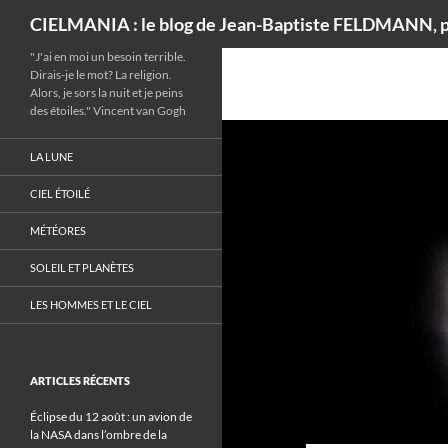
Recherche
CIELMANIA : le blog de Jean-Baptiste FELDMANN, p
"J'ai en moi un besoin terrible.
Dirais-je le mot? La religion.
Alors, je sors la nuit et je peins
des étoiles." Vincent van Gogh
LA LUNE
CIEL ÉTOILÉ
MÉTÉORES
SOLEIL ET PLANÈTES
LES HOMMES ET LE CIEL
ARTICLES RÉCENTS
Éclipse du 12 août : un avion de
la NASA dans l’ombre de la