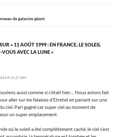
nneau de galaxies géant
SUR « 11 AOÛT 1999 : EN FRANCE, LE SOLEIL
-VOUS AVEC LA LUNE »
014 À 11:27 AM
ouviens aussi comme si c’était hier… Nous avions fait
ur aller sur les falaises d’Etretat en pariant sur une
 du ciel. Pari gagné car super ciel au moment de
e pour un super emplacement.
nde où le soleil a été complètement caché, le ciel s’est
nt assombrie, la température est tombée et les