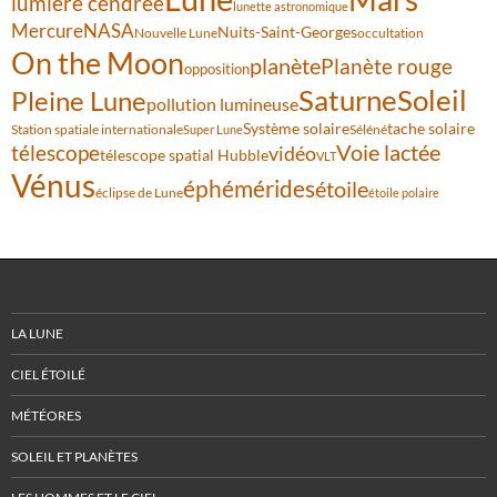
lumière cendrée
lunette astronomique
Mercure
NASA
Nuits-Saint-Georges
Nouvelle Lune
occultation
On the Moon
planète
Planète rouge
opposition
Saturne
Soleil
Pleine Lune
pollution lumineuse
Système solaire
tache solaire
Station spatiale internationale
Séléné
Super Lune
Voie lactée
télescope
vidéo
télescope spatial Hubble
VLT
Vénus
éphémérides
étoile
éclipse de Lune
étoile polaire
LA LUNE
CIEL ÉTOILÉ
MÉTÉORES
SOLEIL ET PLANÈTES