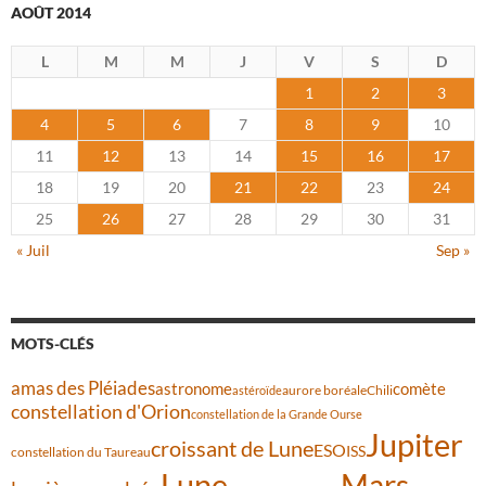
AOÛT 2014
L
M
M
J
V
S
D
1
2
3
4
5
6
7
8
9
10
11
12
13
14
15
16
17
18
19
20
21
22
23
24
25
26
27
28
29
30
31
« Juil
Sep »
MOTS-CLÉS
amas des Pléiades
comète
astronome
aurore boréale
astéroïde
Chili
constellation d'Orion
constellation de la Grande Ourse
Jupiter
croissant de Lune
ESO
ISS
constellation du Taureau
Lune
Mars