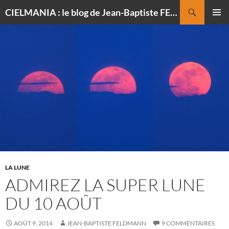
Recherche
CIELMANIA : le blog de Jean-Baptiste FELDMANN, photographe du ciel
ALLER
MENU
AU
PRINCI
CONTENU
LA LUNE
ADMIREZ LA SUPER LUNE
DU 10 AOÛT
AOÛT 9, 2014
JEAN-BAPTISTE FELDMANN
9 COMMENTAIRES