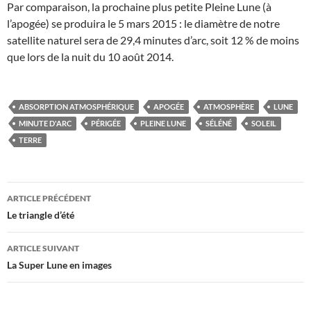
Par comparaison, la prochaine plus petite Pleine Lune (à
l’apogée) se produira le 5 mars 2015 : le diamètre de notre
satellite naturel sera de 29,4 minutes d’arc, soit 12 % de moins
que lors de la nuit du 10 août 2014.
ABSORPTION ATMOSPHÉRIQUE
APOGÉE
ATMOSPHÈRE
LUNE
MINUTE D'ARC
PÉRIGÉE
PLEINE LUNE
SÉLÉNÉ
SOLEIL
TERRE
Navigation
ARTICLE PRÉCÉDENT
des
Le triangle d’été
articles
ARTICLE SUIVANT
La Super Lune en images