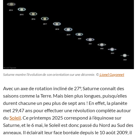
Saturne montre l’évolution de son orientation sur une décennie. ©
Lionel Guyonnet
Avec un axe de rotation incliné de 27°, Saturne connaît des
saisons comme la Terre. Mais bien plus longues, puisqu’elles
durent chacune un peu plus de sept ans ! En effet, la planète
met 29,47 ans pour effectuer une révolution complète autour
du
Soleil
. Ce printemps 2025 correspond à l’équinoxe sur
Saturne, et le 6 mai, le Soleil est donc passé du Nord au Sud des
anneaux. Il éclairait leur face boréale depuis le 10 août 2009, il