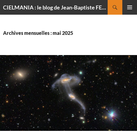
Recherche
CIELMANIA : le blog de Jean-Baptiste FELDMANN, photographe du ciel
ALLER
MENU
AU
PRINCI
CONTENU
Archives mensuelles : mai 2025