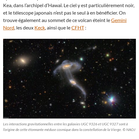
Kea, dans l’archipel d’Hawaï. Le ciel y est particulièrement noir,
et le télescope japonais n’est pas le seul à en bénéficier. On
trouve également au sommet de ce volcan éteint le
Gemini
Nord
, les deux
Keck
, ainsi que le
CFHT
:
Les interactions gravitationnelles entre les galaxies UGC 9326 et UGC 9327 sont à
l’origine de cette étonnante méduse cosmique dans la constellation de la Vierge. © NAOJ