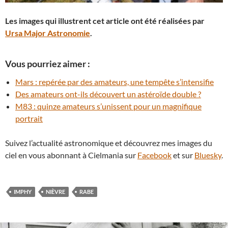
Les images qui illustrent cet article ont été réalisées par
Ursa Major Astronomie
.
Vous pourriez aimer :
Mars : repérée par des amateurs, une tempête s’intensifie
Des amateurs ont-ils découvert un astéroïde double ?
M83 : quinze amateurs s’unissent pour un magnifique
portrait
Suivez l’actualité astronomique et découvrez mes images du
ciel en vous abonnant à Cielmania sur
Facebook
et sur
Bluesky
.
IMPHY
NIÈVRE
RABE