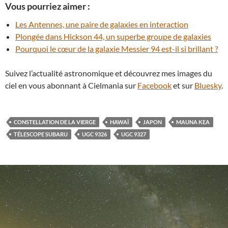
Vous pourriez aimer :
Les Antennes, une paire de galaxies en interaction
Plongée dans Hickson 44, un superbe groupe de galaxies
Pourquoi le cœur de la galaxie Messier 94 est-il si brillant ?
Suivez l’actualité astronomique et découvrez mes images du
ciel en vous abonnant à Cielmania sur
Facebook
et sur
Bluesky
.
CONSTELLATION DE LA VIERGE
HAWAÏ
JAPON
MAUNA KEA
TÉLESCOPE SUBARU
UGC 9326
UGC 9327