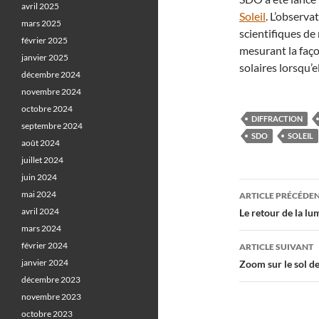
avril 2025
Soleil
. L’observa
mars 2025
scientifiques de
février 2025
mesurant la faço
janvier 2025
solaires lorsqu’e
décembre 2024
novembre 2024
octobre 2024
DIFFRACTION
septembre 2024
SDO
SOLEIL
août 2024
juillet 2024
juin 2024
Navigati
mai 2024
ARTICLE PRÉCÉDE
des
avril 2024
Le retour de la l
mars 2024
articles
février 2024
ARTICLE SUIVANT
janvier 2024
Zoom sur le sol d
décembre 2023
novembre 2023
octobre 2023