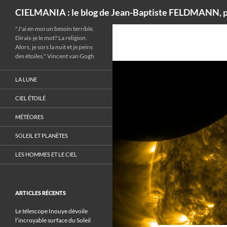
Recherche
CIELMANIA : le blog de Jean-Baptiste FELDMANN, p
"J'ai en moi un besoin terrible.
Dirais-je le mot? La religion.
Alors, je sors la nuit et je peins
des étoiles." Vincent van Gogh
LA LUNE
CIEL ÉTOILÉ
MÉTÉORES
SOLEIL ET PLANÈTES
LES HOMMES ET LE CIEL
ARTICLES RÉCENTS
Le télescope Inouye dévoile
l’incroyable surface du Soleil