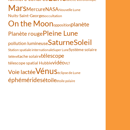
Mars
Mercure
NASA
Nouvelle Lune
Nuits-Saint-Georges
occultation
On the Moon
planète
opposition
Pleine Lune
Planète rouge
Saturne
Soleil
pollution lumineuse
Système solaire
Station spatiale internationale
Super Lune
télescope
tache solaire
Séléné
vidéo
télescope spatial Hubble
VLT
Vénus
Voie lactée
éclipse de Lune
éphémérides
étoile
étoile polaire