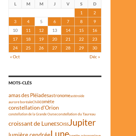
L
M
M
J
V
S
D
1
2
3
4
5
6
7
8
9
10
11
12
13
14
15
16
17
18
19
20
21
22
23
24
25
26
27
28
29
30
« Oct
Déc »
MOTS-CLÉS
amas des Pléiades
astronome
astéroïde
comète
aurore boréale
Chili
constellation d'Orion
constellation du Taureau
constellation de la Grande Ourse
Jupiter
croissant de Lune
ESO
ISS
Lune
lumière cendrée
lunette astronomique