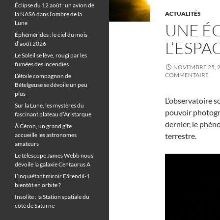
Éclipse du 12 août : un avion de
ACTUALITÉS
la NASA dans l’ombre de la
Lune
UNE ÉC
Éphémérides : le ciel du mois
L’ESPA
d’août 2026
Le Soleil se lève, rougi par les
fumées des incendies
NOVEMBRE 25, 
COMMENTAIRE
L’étoile compagnon de
Bételgeuse se dévoile un peu
plus
L’observatoire s
Sur la Lune, les mystères du
pouvoir photog
fascinant plateau d’Aristarque
dernier, le phén
À Céron, un grand gîte
accueille les astronomes
terrestre.
amateurs
Le télescope James Webb nous
dévoile la galaxie Centaurus A
L’inquiétant miroir Eärendil-1
bientôt en orbite ?
Insolite : la Station spatiale du
côté de Saturne