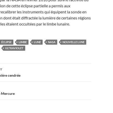
tion de cette éclipse partielle a permis aux
 recalibrer les instruments qui équipent la sonde en
n dont était diffractée la lumière de certaines régions
lles étaient occultées par le limbe lunaire.
ÉCLIPSE
LIMBE
LUNE
NASA
NOUVELLE LUNE
ULTRAVIOLET
on
NT
umière cendrée
e Mercure