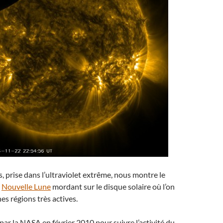
s, prise dans l’ultraviolet extrême, nous montre le
a
Nouvelle Lune
mordant sur le disque solaire où l’on
es régions très actives.
par la NASA en février 2010 pour suivre l’activité du