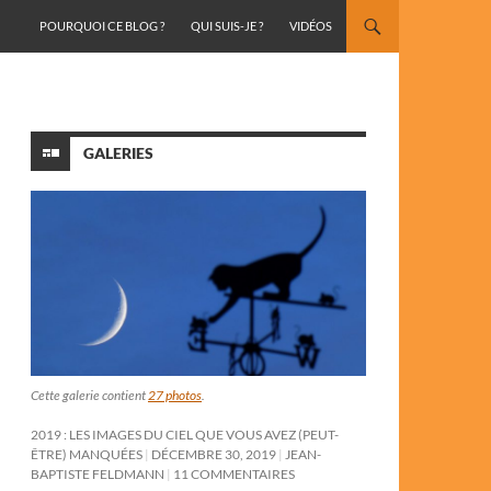
ALLER AU CONTENU
POURQUOI CE BLOG ?
QUI SUIS-JE ?
VIDÉOS
GALERIES
Cette galerie contient
27 photos
.
2019 : LES IMAGES DU CIEL QUE VOUS AVEZ (PEUT-
ÊTRE) MANQUÉES
DÉCEMBRE 30, 2019
JEAN-
BAPTISTE FELDMANN
11 COMMENTAIRES