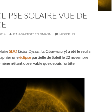
LIPSE SOLAIRE VUE DE
CE
2014
JEAN-BAPTISTE FELDMANN
LAISSER UN
olaire
SDO
(
Solar Dynamics Observatory
) a été le seul a
raphier une
éclipse
partielle de Soleil le 22 novembre
omène n’étant observable que depuis l’orbite