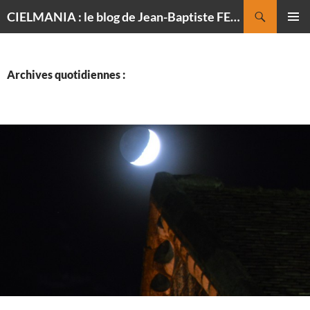
Recherche
CIELMANIA : le blog de Jean-Baptiste FELDMANN, photographe du ciel
ALLER
MENU
AU
PRINCI
CONTENU
Archives quotidiennes :