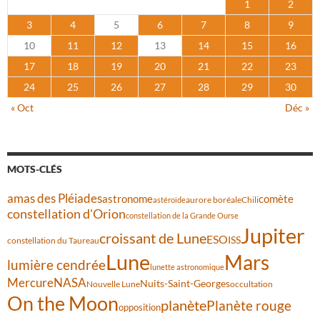
1
2
3
4
5
6
7
8
9
10
11
12
13
14
15
16
17
18
19
20
21
22
23
24
25
26
27
28
29
30
« Oct
Déc »
MOTS-CLÉS
amas des Pléiades
comète
astronome
aurore boréale
astéroïde
Chili
constellation d'Orion
constellation de la Grande Ourse
Jupiter
croissant de Lune
ESO
ISS
constellation du Taureau
Lune
Mars
lumière cendrée
lunette astronomique
Mercure
NASA
Nuits-Saint-Georges
Nouvelle Lune
occultation
On the Moon
planète
Planète rouge
opposition