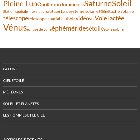
Saturne
Soleil
Pleine Lune
pollution lumineuse
Système solaire
tache solaire
Station spatiale internationale
Séléné
Super Lune
Voie lactée
télescope
vidéo
télescope spatial Hubble
VLT
Vénus
éphémérides
étoile
éclipse de Lune
étoile polaire
LA LUNE
CIEL ÉTOILÉ
MÉTÉORES
SOLEIL ET PLANÈTES
LES HOMMES ET LE CIEL
ARTICLES RÉCENTS