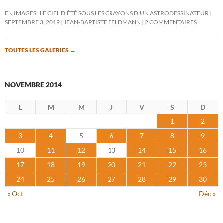
EN IMAGES : LE CIEL D’ÉTÉ SOUS LES CRAYONS D’UN ASTRODESSINATEUR
SEPTEMBRE 3, 2019
JEAN-BAPTISTE FELDMANN
2 COMMENTAIRES
TOUTES LES GALERIES
→
NOVEMBRE 2014
L
M
M
J
V
S
D
1
2
3
4
5
6
7
8
9
10
11
12
13
14
15
16
17
18
19
20
21
22
23
24
25
26
27
28
29
30
« Oct
Déc »