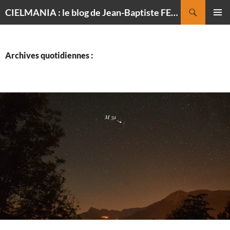
Recherche
CIELMANIA : le blog de Jean-Baptiste FELDMANN, photographe du ciel
ALLER
MENU
AU
PRINCI
CONTENU
Archives quotidiennes :