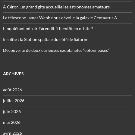
À Céron, un grand gîte accueille les astronomes amateurs
Le télescope James Webb nous dévoile la galaxie Centaurus A
L’inquiétant miroir Eärendil-1 bientôt en orbite ?
Insolite : la Station spatiale du côté de Saturne
Découverte de deux curieuses exoplanètes “cotonneuses”
ARCHIVES
août 2026
juillet 2026
juin 2026
mai 2026
avril 2026