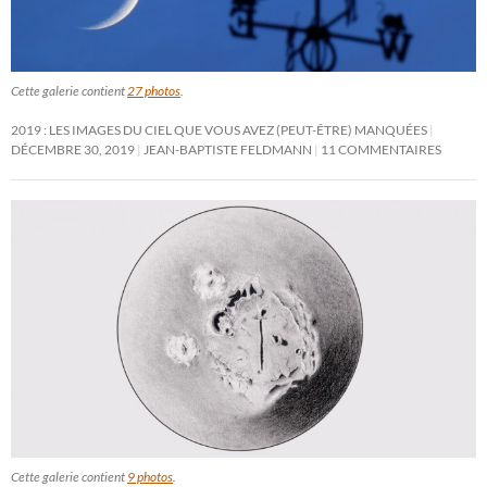
Cette galerie contient
27 photos
.
2019 : LES IMAGES DU CIEL QUE VOUS AVEZ (PEUT-ÊTRE) MANQUÉES
DÉCEMBRE 30, 2019
JEAN-BAPTISTE FELDMANN
11 COMMENTAIRES
Cette galerie contient
9 photos
.