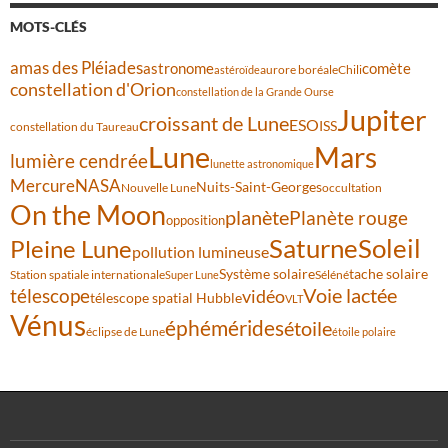
MOTS-CLÉS
amas des Pléiades
comète
astronome
aurore boréale
astéroïde
Chili
constellation d'Orion
constellation de la Grande Ourse
Jupiter
croissant de Lune
ESO
ISS
constellation du Taureau
Lune
Mars
lumière cendrée
lunette astronomique
Mercure
NASA
Nuits-Saint-Georges
Nouvelle Lune
occultation
On the Moon
planète
Planète rouge
opposition
Saturne
Soleil
Pleine Lune
pollution lumineuse
Système solaire
tache solaire
Station spatiale internationale
Séléné
Super Lune
Voie lactée
télescope
vidéo
télescope spatial Hubble
VLT
Vénus
éphémérides
étoile
éclipse de Lune
étoile polaire