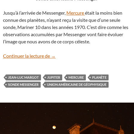
Jusqu’à l’arrivée de Messenger,
Mercure
était la moins bien
connue des planètes, n’ayant reçu la visite que d’une seule
sonde, Mariner 10 dans les années 1970. C’est dire comme les
observations accumulées par Messenger vont faire évoluer
l’image que nous avons de ce corps céleste.
La planète Mercure tourne plus vite que
Continuer la lecture de
→
JEAN-LUC MARGOT
JUPITER
MERCURE
PLANÈTE
SONDE MESSENGER
UNION AMÉRICAINE DE GÉOPHYSIQUE