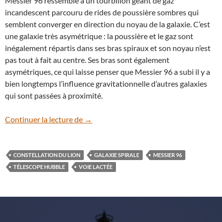
Messier 96 ressemble à un tourbillon géant de gaz
incandescent parcouru de rides de poussière sombres qui
semblent converger en direction du noyau de la galaxie. C’est
une galaxie très asymétrique : la poussière et le gaz sont
inégalement répartis dans ses bras spiraux et son noyau n’est
pas tout à fait au centre. Ses bras sont également
asymétriques, ce qui laisse penser que Messier 96 a subi il y a
bien longtemps l’influence gravitationnelle d’autres galaxies
qui sont passées à proximité.
La galaxie M 96, nouvelle cible du téles
Continuer la lecture de
→
CONSTELLATION DU LION
GALAXIE SPIRALE
MESSIER 96
TÉLESCOPE HUBBLE
VOIE LACTÉE