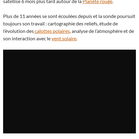
satellise 6 mois plus tard autour de la
Planète rouge
.
Plus de 11 années se sont écoulées depuis et la sonde poursuit
toujours son travail : cartographie des reliefs, étude de
l’évolution des
calottes polaires
, analyse de l’atmosphère et de
son interaction avec le
vent solaire
.