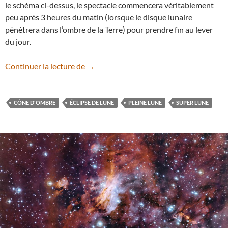
le schéma ci-dessus, le spectacle commencera véritablement
peu après 3 heures du matin (lorsque le disque lunaire
pénétrera dans l’ombre de la Terre) pour prendre fin au lever
du jour.
28 septembre : ne manquez pas l’éclipse
Continuer la lecture de
→
CÔNE D'OMBRE
ÉCLIPSE DE LUNE
PLEINE LUNE
SUPER LUNE