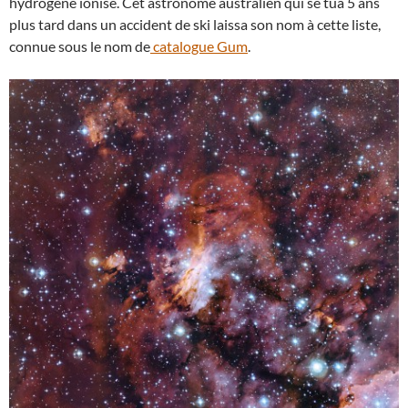
hydrogène ionisé. Cet astronome australien qui se tua 5 ans
plus tard dans un accident de ski laissa son nom à cette liste,
connue sous le nom de
catalogue Gum
.