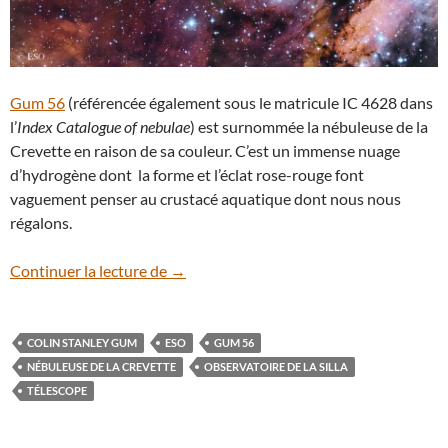
Gum 56
(référencée également sous le matricule IC 4628 dans
l’
Index Catalogue of nebulae
) est surnommée la nébuleuse de la
Crevette en raison de sa couleur. C’est un immense nuage
d’hydrogène dont la forme et l’éclat rose-rouge font
vaguement penser au crustacé aquatique dont nous nous
régalons.
L’ESO nous offre la nébuleuse de la Crev
Continuer la lecture de
→
COLIN STANLEY GUM
ESO
GUM 56
NÉBULEUSE DE LA CREVETTE
OBSERVATOIRE DE LA SILLA
TÉLESCOPE