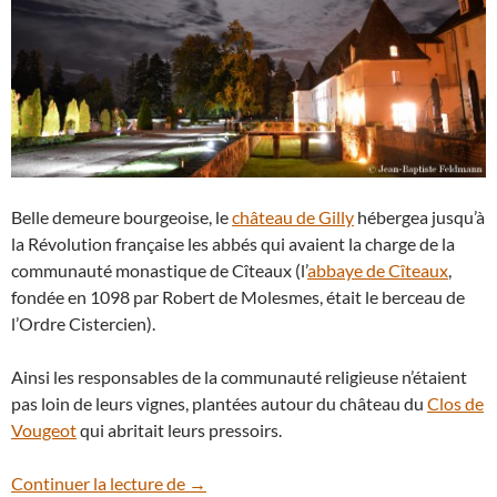
Belle demeure bourgeoise, le
château de Gilly
hébergea jusqu’à
la Révolution française les abbés qui avaient la charge de la
communauté monastique de Cîteaux (l’
abbaye de Cîteaux
,
fondée en 1098 par Robert de Molesmes, était le berceau de
l’Ordre Cistercien).
Ainsi les responsables de la communauté religieuse n’étaient
pas loin de leurs vignes, plantées autour du château du
Clos de
Vougeot
qui abritait leurs pressoirs.
La Lune dans les nuages au-dessus du ch
Continuer la lecture de
→