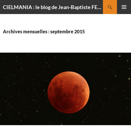
Recherche
CIELMANIA : le blog de Jean-Baptiste FELDMANN, photographe du ciel
ALLER
MENU
AU
PRINCI
CONTENU
Archives mensuelles : septembre 2015