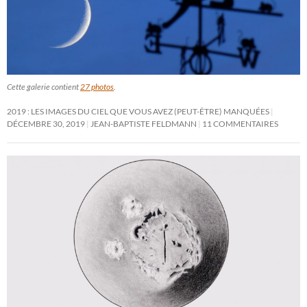
Cette galerie contient
27 photos
.
2019 : LES IMAGES DU CIEL QUE VOUS AVEZ (PEUT-ÊTRE) MANQUÉES
DÉCEMBRE 30, 2019
JEAN-BAPTISTE FELDMANN
11 COMMENTAIRES