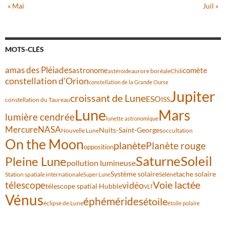
« Mai
Juil »
MOTS-CLÉS
amas des Pléiades
comète
astronome
aurore boréale
astéroïde
Chili
constellation d'Orion
constellation de la Grande Ourse
Jupiter
croissant de Lune
ESO
ISS
constellation du Taureau
Lune
Mars
lumière cendrée
lunette astronomique
Mercure
NASA
Nuits-Saint-Georges
Nouvelle Lune
occultation
On the Moon
planète
Planète rouge
opposition
Saturne
Soleil
Pleine Lune
pollution lumineuse
Système solaire
tache solaire
Station spatiale internationale
Séléné
Super Lune
Voie lactée
télescope
vidéo
télescope spatial Hubble
VLT
Vénus
éphémérides
étoile
éclipse de Lune
étoile polaire