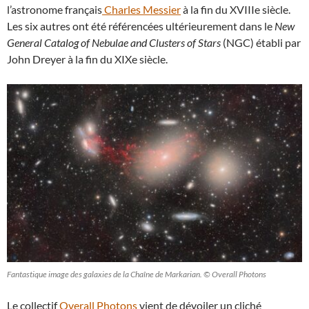
l’astronome français
Charles Messier
à la fin du XVIIIe siècle.
Les six autres ont été référencées ultérieurement dans le
New
General Catalog of Nebulae and Clusters of Stars
(NGC) établi par
John Dreyer à la fin du XIXe siècle.
Fantastique image des galaxies de la Chaîne de Markarian. © Overall Photons
Le collectif
Overall Photons
vient de dévoiler un cliché