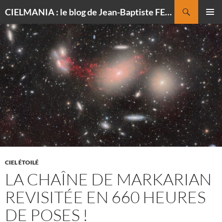
Recherche
CIELMANIA : le blog de Jean-Baptiste FELDMANN, photographe du ciel
ALLER
MENU
AU
PRINCI
CONTENU
CIEL ÉTOILÉ
LA CHAÎNE DE MARKARIAN
REVISITÉE EN 660 HEURES
DE POSES !