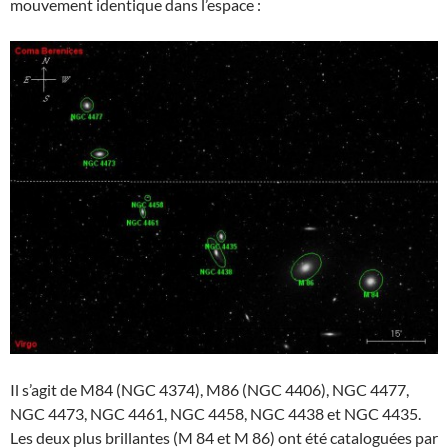
mouvement identique dans l’espace :
Il s’agit de M84 (NGC 4374), M86 (NGC 4406), NGC 4477,
NGC 4473, NGC 4461, NGC 4458, NGC 4438 et NGC 4435.
Les deux plus brillantes (M 84 et M 86) ont été cataloguées par