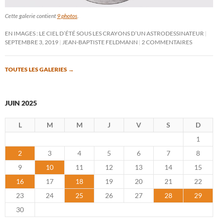
Cette galerie contient
9 photos
.
EN IMAGES : LE CIEL D’ÉTÉ SOUS LES CRAYONS D’UN ASTRODESSINATEUR
SEPTEMBRE 3, 2019
JEAN-BAPTISTE FELDMANN
2 COMMENTAIRES
TOUTES LES GALERIES
→
JUIN 2025
L
M
M
J
V
S
D
1
2
3
4
5
6
7
8
9
10
11
12
13
14
15
16
17
18
19
20
21
22
23
24
25
26
27
28
29
30