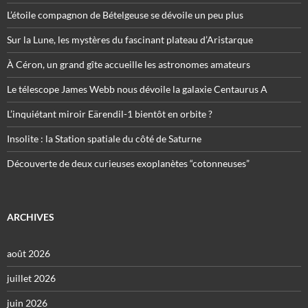
L’étoile compagnon de Bételgeuse se dévoile un peu plus
Sur la Lune, les mystères du fascinant plateau d’Aristarque
À Céron, un grand gîte accueille les astronomes amateurs
Le télescope James Webb nous dévoile la galaxie Centaurus A
L’inquiétant miroir Eärendil-1 bientôt en orbite ?
Insolite : la Station spatiale du côté de Saturne
Découverte de deux curieuses exoplanètes “cotonneuses”
ARCHIVES
août 2026
juillet 2026
juin 2026