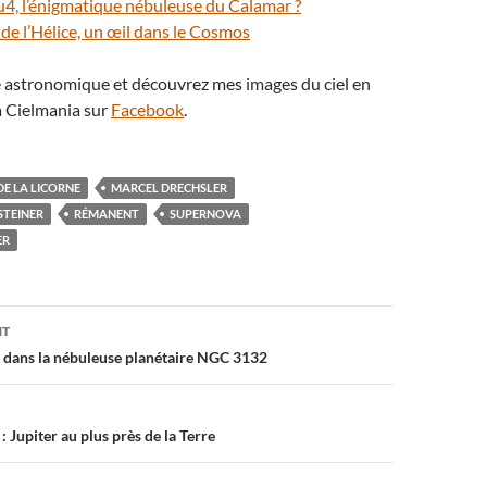
4, l’énigmatique nébuleuse du Calamar ?
de l’Hélice, un œil dans le Cosmos
té astronomique et découvrez mes images du ciel en
 Cielmania sur
Facebook
.
E LA LICORNE
MARCEL DRECHSLER
TEINER
RÉMANENT
SUPERNOVA
ER
on
NT
e dans la nébuleuse planétaire NGC 3132
 Jupiter au plus près de la Terre