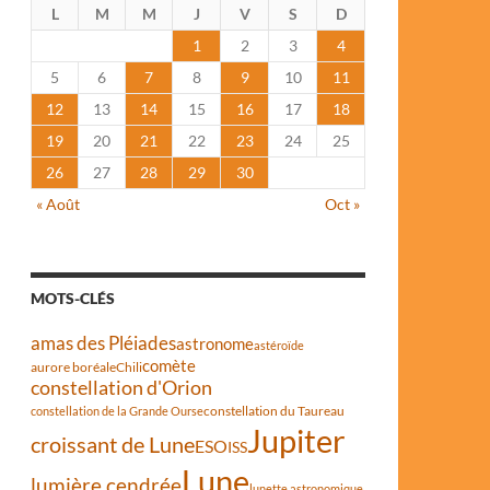
L
M
M
J
V
S
D
1
2
3
4
5
6
7
8
9
10
11
12
13
14
15
16
17
18
19
20
21
22
23
24
25
26
27
28
29
30
« Août
Oct »
MOTS-CLÉS
amas des Pléiades
astronome
astéroïde
comète
aurore boréale
Chili
constellation d'Orion
constellation du Taureau
constellation de la Grande Ourse
Jupiter
croissant de Lune
ESO
ISS
Lune
lumière cendrée
lunette astronomique