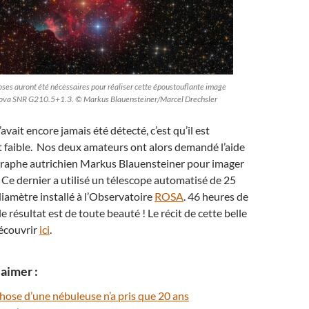
oses auront été nécessaires pour réaliser cette époustouflante image
nova SNR G210.5+1.3. © Markus Blauensteiner/Marcel Drechsler
avait encore jamais été détecté, c’est qu’il est
 faible. Nos deux amateurs ont alors demandé l’aide
graphe autrichien Markus Blauensteiner pour imager
 Ce dernier a utilisé un télescope automatisé de 25
iamètre installé à l’Observatoire
ROSA
. 46 heures de
le résultat est de toute beauté ! Le récit de cette belle
découvrir
ici
.
aimer :
ose d’une nébuleuse n’a pris que 20 ans