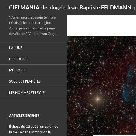
Recherche
CIELMANIA : le blog de Jean-Baptiste FELDMANN, p
"J'ai en moi un besoin terrible.
Dirais-je le mot? La religion.
Alors, je sors la nuit et je peins
des étoiles." Vincent van Gogh
LA LUNE
CIEL ÉTOILÉ
MÉTÉORES
SOLEIL ET PLANÈTES
LES HOMMES ET LE CIEL
ARTICLES RÉCENTS
Éclipse du 12 août : un avion de
la NASA dans l’ombre de la