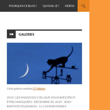
ALLER AU CONTENU
POURQUOI CE BLOG ?
QUI SUIS-JE ?
VIDÉOS
GALERIES
Cette galerie contient
27 photos
.
2019 : LES IMAGES DU CIEL QUE VOUS AVEZ (PEUT-
ÊTRE) MANQUÉES
DÉCEMBRE 30, 2019
JEAN-
BAPTISTE FELDMANN
11 COMMENTAIRES