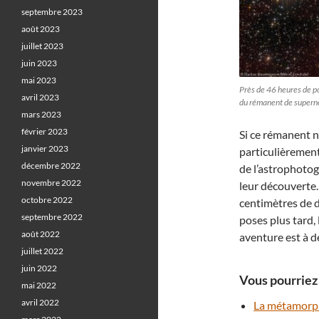
septembre 2023
août 2023
juillet 2023
juin 2023
mai 2023
Près de 46 heures de p
avril 2023
du rémanent de super
mars 2023
février 2023
Si ce rémanent n’
janvier 2023
particulièrement
décembre 2022
de l’astrophoto
novembre 2022
leur découverte.
octobre 2022
centimètres de d
septembre 2022
poses plus tard, 
août 2022
aventure est à 
juillet 2022
juin 2022
Vous pourriez 
mai 2022
avril 2022
La métamorph