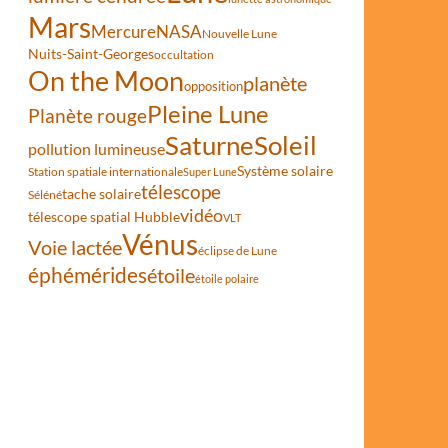
Mars
Mercure
NASA
Nouvelle Lune
Nuits-Saint-Georges
occultation
On the Moon
planète
opposition
Pleine Lune
Planète rouge
Saturne
Soleil
pollution lumineuse
Système solaire
Station spatiale internationale
Super Lune
télescope
tache solaire
Séléné
vidéo
télescope spatial Hubble
VLT
Vénus
Voie lactée
éclipse de Lune
éphémérides
étoile
étoile polaire