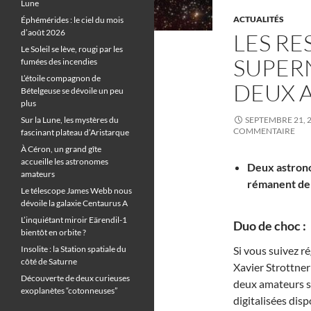
Lune
ACTUALITÉS
Éphémérides : le ciel du mois
d’août 2026
LES RE
Le Soleil se lève, rougi par les
SUPER
fumées des incendies
L’étoile compagnon de
DEUX 
Bételgeuse se dévoile un peu
plus
Sur la Lune, les mystères du
SEPTEMBRE 21, 
COMMENTAIRE
fascinant plateau d’Aristarque
À Céron, un grand gîte
accueille les astronomes
Deux astron
amateurs
rémanent de 
Le télescope James Webb nous
dévoile la galaxie Centaurus A
L’inquiétant miroir Eärendil-1
Duo de choc :
bientôt en orbite ?
Insolite : la Station spatiale du
Si vous suivez r
côté de Saturne
Xavier Strottner
Découverte de deux curieuses
deux amateurs se
exoplanètes “cotonneuses”
digitalisées dis