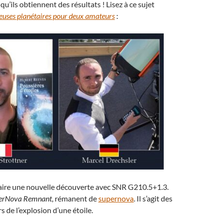
t qu’ils obtiennent des résultats ! Lisez à ce sujet
euses planétaires pour deux amateurs
:
faire une nouvelle découverte avec SNR G210.5+1.3.
erNova Remnant
, rémanent de
supernova
. Il s’agit des
rs de l’explosion d’une étoile.