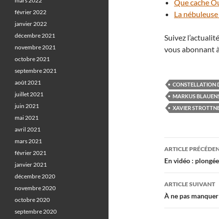
mars 2022
Que cache Ou
février 2022
La nébuleuse 
janvier 2022
décembre 2021
Suivez l’actuali
novembre 2021
vous abonnant à
octobre 2021
septembre 2021
août 2021
CONSTELLATION D
juillet 2021
MARKUS BLAUENS
juin 2021
XAVIER STROTTN
mai 2021
avril 2021
mars 2021
Navigati
ARTICLE PRÉCÉDE
février 2021
des
En vidéo : plongé
janvier 2021
articles
décembre 2020
ARTICLE SUIVANT
novembre 2020
À ne pas manquer :
octobre 2020
septembre 2020