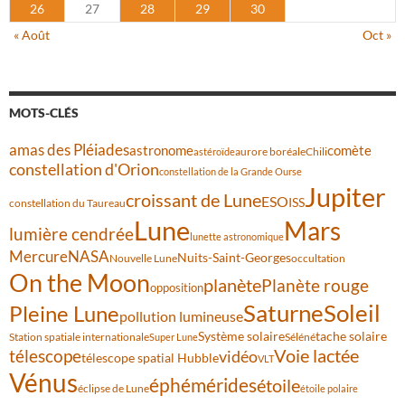
26
27
28
29
30
« Août
Oct »
MOTS-CLÉS
amas des Pléiades
comète
astronome
aurore boréale
astéroïde
Chili
constellation d'Orion
constellation de la Grande Ourse
Jupiter
croissant de Lune
ESO
ISS
constellation du Taureau
Lune
Mars
lumière cendrée
lunette astronomique
Mercure
NASA
Nuits-Saint-Georges
Nouvelle Lune
occultation
On the Moon
planète
Planète rouge
opposition
Saturne
Soleil
Pleine Lune
pollution lumineuse
Système solaire
tache solaire
Station spatiale internationale
Séléné
Super Lune
Voie lactée
télescope
vidéo
télescope spatial Hubble
VLT
Vénus
éphémérides
étoile
éclipse de Lune
étoile polaire