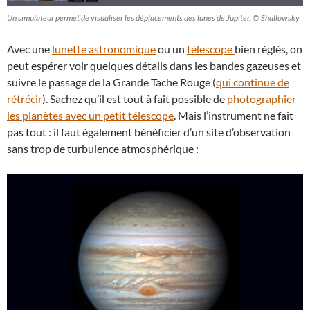
Un simulateur permet de visualiser les déplacements des lunes de Jupiter. © Shallowsky
Avec une
lunette astronomique
ou un
télescope
bien réglés, on
peut espérer voir quelques détails dans les bandes gazeuses et
suivre le passage de la Grande Tache Rouge (
qui continue de
rétrécir
). Sachez qu’il est tout à fait possible de
photographier
les planètes avec un petit télescope
. Mais l’instrument ne fait
pas tout : il faut également bénéficier d’un site d’observation
sans trop de turbulence atmosphérique :