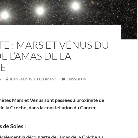
TE : MARS ET VÉNUS DU
E L’AMAS DE LA
E
6
JEAN-BAPTISTE FELDMANN
LAISSER UN
anètes Mars et Vénus sont passées à proximité de
 de la Crèche, dans la constellation du Cancer.
s de Soles :
ralement la découverte de l’amas de la Crèche au