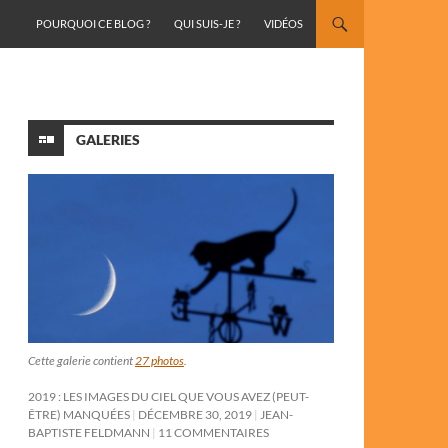
ALLER AU CONTENU
POURQUOI CE BLOG ?
QUI SUIS-JE ?
VIDÉOS
GALERIES
Cette galerie contient
27 photos
.
2019 : LES IMAGES DU CIEL QUE VOUS AVEZ (PEUT-
ÊTRE) MANQUÉES
DÉCEMBRE 30, 2019
JEAN-
BAPTISTE FELDMANN
11 COMMENTAIRES