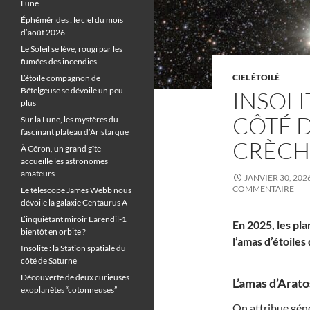
Lune
Éphémérides : le ciel du mois
d’août 2026
Le Soleil se lève, rougi par les
fumées des incendies
CIEL ÉTOILÉ
L’étoile compagnon de
Bételgeuse se dévoile un peu
INSOLI
plus
CÔTÉ D
Sur la Lune, les mystères du
fascinant plateau d’Aristarque
CRÈCH
À Céron, un grand gîte
accueille les astronomes
amateurs
JANVIER 30, 202
COMMENTAIRE
Le télescope James Webb nous
dévoile la galaxie Centaurus A
L’inquiétant miroir Eärendil-1
En 2025, les pl
bientôt en orbite ?
l’amas d’étoiles
Insolite : la Station spatiale du
côté de Saturne
Découverte de deux curieuses
L’amas d’Arato
exoplanètes “cotonneuses”
On attribue géné