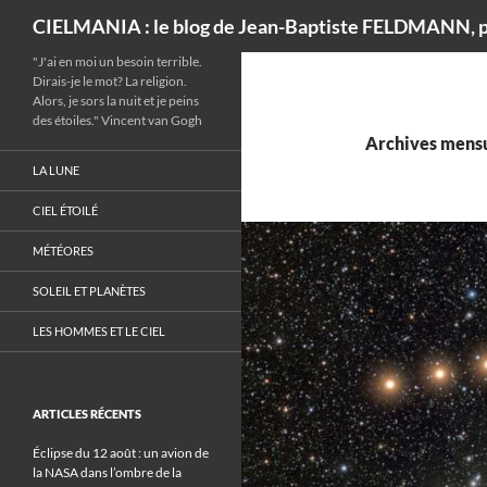
Recherche
CIELMANIA : le blog de Jean-Baptiste FELDMANN, p
"J'ai en moi un besoin terrible.
Dirais-je le mot? La religion.
Alors, je sors la nuit et je peins
des étoiles." Vincent van Gogh
Archives mensu
LA LUNE
CIEL ÉTOILÉ
MÉTÉORES
SOLEIL ET PLANÈTES
LES HOMMES ET LE CIEL
ARTICLES RÉCENTS
Éclipse du 12 août : un avion de
la NASA dans l’ombre de la