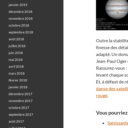
janvier 2019
décembre 2018
novembre 2018
octobre 2018
septembre 2018
août 2018
Outre la stabili
juillet 2018
finesse des détai
juin 2018
adapté. Un domai
mai 2018
Jean-Paul Oger 
avril 2018
Rassurez-vous : 
mars 2018
levant chaque soi
février 2018
Et, à défaut de 
janvier 2018
danse des satelli
décembre 2017
rouge
.
novembre 2017
octobre 2017
Vous pourriez 
septembre 2017
août 2017
Saisissant