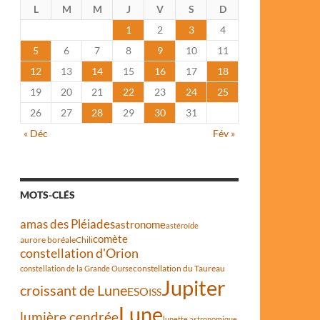
L
M
M
J
V
S
D
1
2
3
4
5
6
7
8
9
10
11
12
13
14
15
16
17
18
19
20
21
22
23
24
25
26
27
28
29
30
31
« Déc
Fév »
MOTS-CLÉS
amas des Pléiades
astronome
astéroïde
comète
aurore boréale
Chili
constellation d'Orion
constellation du Taureau
constellation de la Grande Ourse
Jupiter
croissant de Lune
ESO
ISS
Lune
lumière cendrée
lunette astronomique