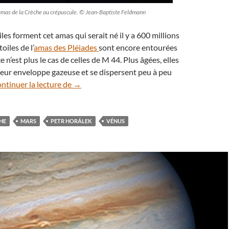
’amas de la Crèche au crépuscule. © Jean-Baptiste Feldmann
iles forment cet amas qui serait né il y a 600 millions
toiles de l’
amas des Pléiades
sont encore entourées
e n’est plus le cas de celles de M 44. Plus âgées, elles
eur enveloppe gazeuse et se dispersent peu à peu
Insolite : Mars et Vénus du côté de l’amas de
ntinuer la lecture de
→
HE
MARS
PETR HORÁLEK
VÉNUS