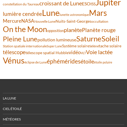
Jupiter
croissant de Lune
ESO
ISS
constellation du Taureau
Lune
Mars
lumière cendrée
lunette astronomique
Mercure
NASA
Nuits-Saint-Georges
Nouvelle Lune
occultation
On the Moon
planète
Planète rouge
opposition
Saturne
Soleil
Pleine Lune
pollution lumineuse
Système solaire
tache solaire
Station spatiale internationale
Séléné
Super Lune
Voie lactée
télescope
vidéo
télescope spatial Hubble
VLT
Vénus
éphémérides
étoile
éclipse de Lune
étoile polaire
LA LUNE
CIEL ÉTOILÉ
MÉTÉORES