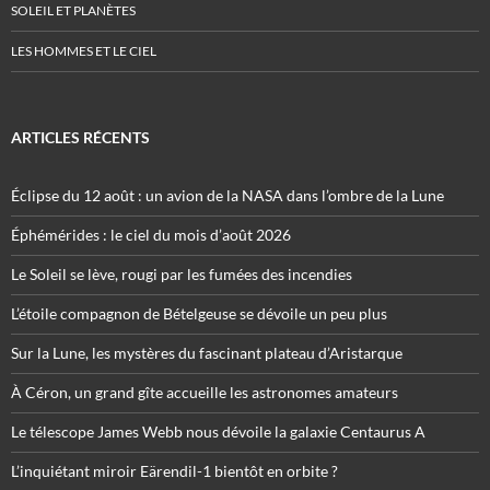
SOLEIL ET PLANÈTES
LES HOMMES ET LE CIEL
ARTICLES RÉCENTS
Éclipse du 12 août : un avion de la NASA dans l’ombre de la Lune
Éphémérides : le ciel du mois d’août 2026
Le Soleil se lève, rougi par les fumées des incendies
L’étoile compagnon de Bételgeuse se dévoile un peu plus
Sur la Lune, les mystères du fascinant plateau d’Aristarque
À Céron, un grand gîte accueille les astronomes amateurs
Le télescope James Webb nous dévoile la galaxie Centaurus A
L’inquiétant miroir Eärendil-1 bientôt en orbite ?