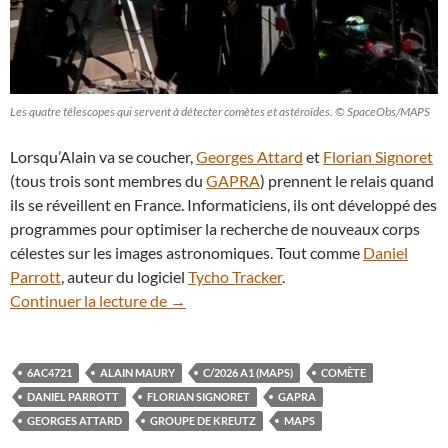
Les quatre télescopes qui servent à détecter comètes et astéroïdes. © SpaceObs/MAPS
Lorsqu’Alain va se coucher,
Georges Attard
et
Florian Signoret
(tous trois sont membres du
GAPRA
) prennent le relais quand
ils se réveillent en France. Informaticiens, ils ont développé des
programmes pour optimiser la recherche de nouveaux corps
célestes sur les images astronomiques. Tout comme
Daniel
Parrott
, auteur du logiciel
Tycho Tracker
.
6AC4721, une comète découverte par d
Continuer la lecture de
→
6AC4721
ALAIN MAURY
C/2026 A1 (MAPS)
COMÈTE
DANIEL PARROTT
FLORIAN SIGNORET
GAPRA
GEORGES ATTARD
GROUPE DE KREUTZ
MAPS