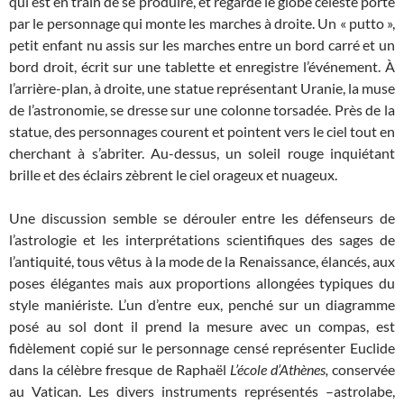
qui est en train de se produire, et regarde le globe céleste porté
par le personnage qui monte les marches à droite. Un « putto »,
petit enfant nu assis sur les marches entre un bord carré et un
bord droit, écrit sur une tablette et enregistre l’événement. À
l’arrière-plan, à droite, une statue représentant Uranie, la muse
de l’astronomie, se dresse sur une colonne torsadée. Près de la
statue, des personnages courent et pointent vers le ciel tout en
cherchant à s’abriter. Au-dessus, un soleil rouge inquiétant
brille et des éclairs zèbrent le ciel orageux et nuageux.
Une discussion semble se dérouler entre les défenseurs de
l’astrologie et les interprétations scientifiques des sages de
l’antiquité, tous vêtus à la mode de la Renaissance, élancés, aux
poses élégantes mais aux proportions allongées typiques du
style maniériste. L’un d’entre eux, penché sur un diagramme
posé au sol dont il prend la mesure avec un compas, est
fidèlement copié sur le personnage censé représenter Euclide
dans la célèbre fresque de Raphaël
L’école d’Athènes,
conservée
au Vatican. Les divers instruments représentés –astrolabe,