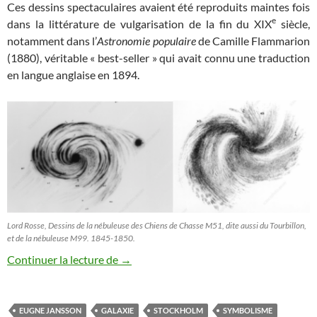
Ces dessins spectaculaires avaient été reproduits maintes fois
e
dans la littérature de vulgarisation de la fin du XIX
siècle,
notamment dans l’
Astronomie populaire
de Camille Flammarion
(1880), véritable « best-seller » qui avait connu une traduction
en langue anglaise en 1894.
Lord Rosse, Dessins de la nébuleuse des Chiens de Chasse M51, dite aussi du Tourbillon,
et de la nébuleuse M99. 1845-1850.
Les nocturnes suédois d’Eugène Jansson
Continuer la lecture de
→
EUGNE JANSSON
GALAXIE
STOCKHOLM
SYMBOLISME