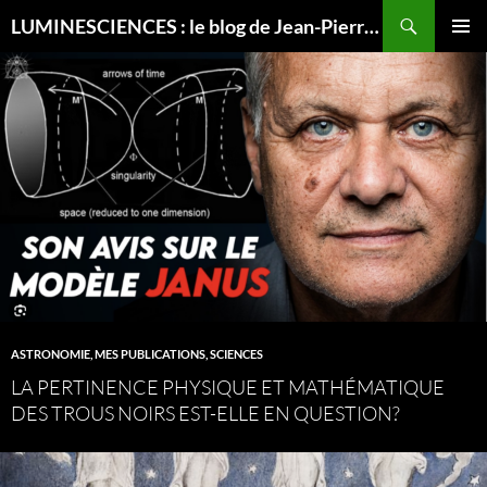
Recherche
LUMINESCIENCES : le blog de Jean-Pierre LUMINET, astrophysicien
ALLER
MENU
AU
PRINCI
CONTENU
ASTRONOMIE
,
MES PUBLICATIONS
,
SCIENCES
LA PERTINENCE PHYSIQUE ET MATHÉMATIQUE
DES TROUS NOIRS EST-ELLE EN QUESTION?