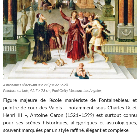
Astronomes observant une éclipse de Soleil
Peinture sur bois, 92.7 × 73 cm, Paul Getty Museum, Los Angeles,
Figure majeure de l’école maniériste de Fontainebleau et
peintre de cour des Valois – notamment sous Charles IX et
Henri III –, Antoine Caron (1521–1599) est surtout connu
pour ses scènes historiques, allégoriques et astrologiques,
souvent marquées par un style raffiné, élégant et complexe.