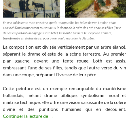
En une saisissante mise en scène spatio-temporelle, les toiles de van Leyden et de
Cranach l’Ancien montrent toutes deux le début de la fuite de Loth et de ses filles (l’une
d’elles emportant un bagage sur sa tête), laissant à l’arrière leur épouse et mère,
transformée en statue de sel pour avoir voulu regarder le désastre.
La composition est divisée verticalement par un arbre élancé,
séparant le drame céleste de la scène terrestre. Au premier
plan gauche, devant une tente rouge, Loth est assis,
embrassant l’une de ses filles, tandis que l’autre verse du vin
dans une coupe, préparant l’ivresse de leur père.
Cette peinture est un exemple remarquable du maniérisme
hollandais, mêlant drame biblique, symbolisme moral et
maîtrise technique. Elle offre une vision saisissante de la colère
divine et des punitions humaines qui en découlent.
Colère divine ou chute météoritique ?
Continuer la lecture de
→