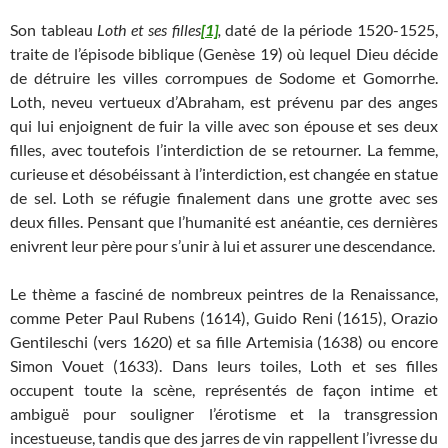
Son tableau
Loth et ses filles
[1]
,
daté de la période 1520-1525,
traite de l’épisode biblique (Genèse 19) où lequel Dieu décide
de détruire les villes corrompues de Sodome et Gomorrhe.
Loth, neveu vertueux d’Abraham, est prévenu par des anges
qui lui enjoignent de fuir la ville avec son épouse et ses deux
filles, avec toutefois l’interdiction de se retourner. La femme,
curieuse et désobéissant à l’interdiction, est changée en statue
de sel. Loth se réfugie finalement dans une grotte avec ses
deux filles. Pensant que l’humanité est anéantie, ces dernières
enivrent leur père pour s’unir à lui et assurer une descendance.
Le thème a fasciné de nombreux peintres de la Renaissance,
comme Peter Paul Rubens (1614), Guido Reni (1615), Orazio
Gentileschi (vers 1620) et sa fille Artemisia (1638) ou encore
Simon Vouet (1633). Dans leurs toiles, Loth et ses filles
occupent toute la scène, représentés de façon intime et
ambiguë pour souligner l’érotisme et la transgression
incestueuse, tandis que des jarres de vin rappellent l’ivresse du