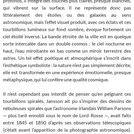
profonds, il intègre des touches plus claires, presque blanches,
qui vibrent sur la surface. Il ne représente donc pas
littéralement des étoiles ou des galaxies au sens
astronomique, mais l’effet visuel produit, avec ces éclats et ces
tourbillons lumineux sur fond sombre, évoque fortement un
ciel étoilé inversé. La bande étroite de la ville est en quelque
sorte intercalée dans un double cosmos : le ciel nocturne en
haut, l’eau miroitante en bas comme un miroir terrestre des
astres. Un tel effet poétique et atmosphérique s’inscrit dans
l’esthétique symboliste : la nature n’est pas simplement décrite,
elle est transformée en une expérience émotionnelle, presque
métaphysique, qui lui confère une qualité cosmique.
Il n’est cependant pas interdit de penser qu’en peignant ces
tourbillons spiralés, Jansson ait pu s’inspirer des dessins de
nébuleuses spirales que l’astronome irlandais William Parsons
—
plus tard ennobli sous le nom de Lord Rosse
—
, avait faits
entre 1845 et 1850 d’après ses observations télescopiques
(c’était avant l’apparition de la photographie astronomique).