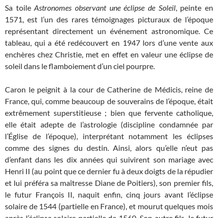
Sa toile
Astronomes observant une éclipse de Soleil
, peinte en
1571, est l’un des rares témoignages picturaux de l’époque
représentant directement un événement astronomique. Ce
tableau, qui a été redécouvert en 1947 lors d’une vente aux
enchères chez Christie, met en effet en valeur une éclipse de
soleil dans le flamboiement d’un ciel pourpre.
Caron le peignit à la cour de Catherine de Médicis, reine de
France, qui, comme beaucoup de souverains de l’époque, était
extrêmement superstitieuse ; bien que fervente catholique,
elle était adepte de l’astrologie (discipline condamnée par
l’Église de l’époque), interprétant notamment les éclipses
comme des signes du destin. Ainsi, alors qu’elle n’eut pas
d’enfant dans les dix années qui suivirent son mariage avec
Henri II (au point que ce dernier fu à deux doigts de la répudier
et lui préféra sa maîtresse Diane de Poitiers), son premier fils,
le futur François II, naquit enfin, cinq jours avant l’éclipse
solaire de 1544 (partielle en France), et mourut quelques mois
après l’éclipse solaire partielle de 1560. Son autre fils, le futur