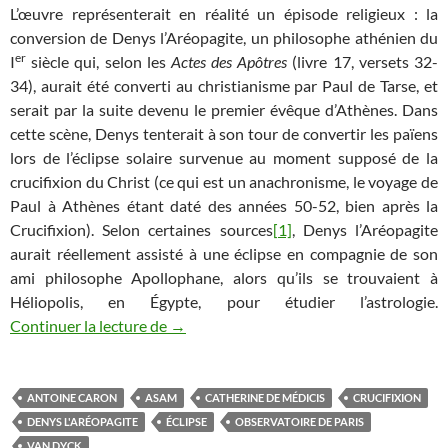
L’œuvre représenterait en réalité un épisode religieux : la
conversion de Denys l’Aréopagite, un philosophe athénien du
er
I
siècle qui, selon les
Actes des Apôtres
(livre 17, versets 32-
34), aurait été converti au christianisme par Paul de Tarse, et
serait par la suite devenu le premier évêque d’Athènes. Dans
cette scène, Denys tenterait à son tour de convertir les païens
lors de l’éclipse solaire survenue au moment supposé de la
crucifixion du Christ (ce qui est un anachronisme, le voyage de
Paul à Athènes étant daté des années 50-52, bien après la
Crucifixion). Selon certaines sources
[1]
, Denys l’Aréopagite
aurait réellement assisté à une éclipse en compagnie de son
ami philosophe Apollophane, alors qu’ils se trouvaient à
Héliopolis, en Égypte, pour étudier l’astrologie.
Eclipse de Soleil ou Conversion des païe
Continuer la lecture de
→
ANTOINE CARON
ASAM
CATHERINE DE MÉDICIS
CRUCIFIXION
DENYS L'ARÉOPAGITE
ÉCLIPSE
OBSERVATOIRE DE PARIS
VAN DYCK