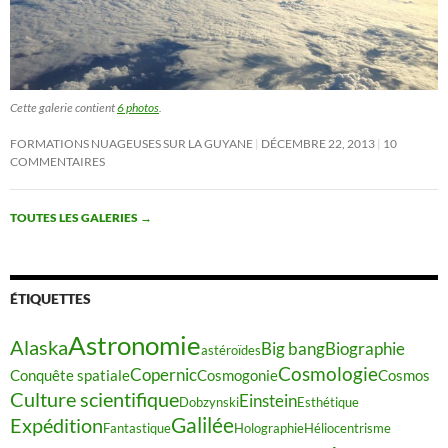
Cette galerie contient
6 photos
.
FORMATIONS NUAGEUSES SUR LA GUYANE
DÉCEMBRE 22, 2013
10
COMMENTAIRES
TOUTES LES GALERIES
→
ÉTIQUETTES
Astronomie
Alaska
Big bang
Biographie
astéroïdes
Cosmologie
Copernic
Conquête spatiale
Cosmogonie
Cosmos
Culture scientifique
Einstein
Dobzynski
Esthétique
Galilée
Expédition
Fantastique
Holographie
Héliocentrisme