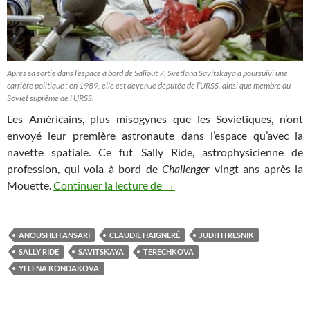
Après sa sortie dans l’espace à bord de Saliout 7, Svetlana Savitskaya a poursuivi une
carrière politique : en 1989, elle est devenue députée de l’URSS, ainsi que membre du
Soviet suprême de l’URSS.
Les Américains, plus misogynes que les Soviétiques, n’ont
envoyé leur première astronaute dans l’espace qu’avec la
navette spatiale. Ce fut Sally Ride, astrophysicienne de
profession, qui vola à bord de
Challenger
vingt ans après la
Les Chroniques de l’espace illu
Mouette.
Continuer la lecture de
→
ANOUSHEH ANSARI
CLAUDIE HAIGNERÉ
JUDITH RESNIK
SALLY RIDE
SAVITSKAYA
TERECHKOVA
YELENA KONDAKOVA