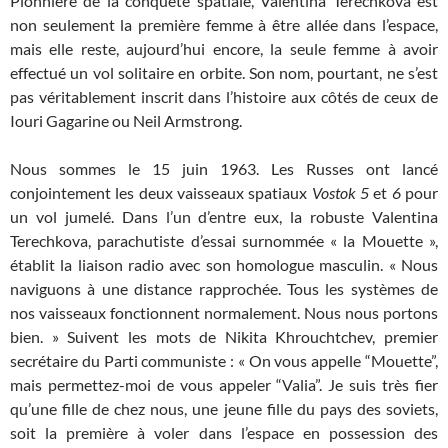
Pionnière de la conquête spatiale, Valentina Terechkova est
non seulement la première femme à être allée dans l’espace,
mais elle reste, aujourd’hui encore, la seule femme à avoir
effectué un vol solitaire en orbite. Son nom, pourtant, ne s’est
pas véritablement inscrit dans l’histoire aux côtés de ceux de
Iouri Gagarine ou Neil Armstrong.
Nous sommes le 15 juin 1963. Les Russes ont lancé
conjointement les deux vaisseaux spatiaux
Vostok 5
et
6
pour
un vol jumelé. Dans l’un d’entre eux, la robuste Valentina
Terechkova, parachutiste d’essai surnommée « la Mouette »,
établit la liaison radio avec son homologue masculin. « Nous
naviguons à une distance rapprochée. Tous les systèmes de
nos vaisseaux fonctionnent normalement. Nous nous portons
bien. » Suivent les mots de Nikita Khrouchtchev, premier
secrétaire du Parti communiste : « On vous appelle “Mouette”,
mais permettez-moi de vous appeler “Valia”. Je suis très fier
qu’une fille de chez nous, une jeune fille du pays des soviets,
soit la première à voler dans l’espace en possession des