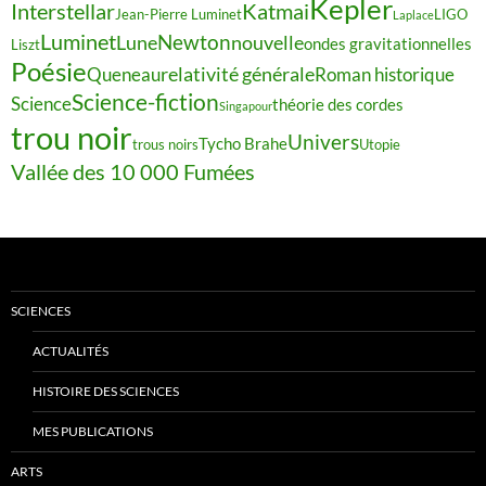
Kepler
Interstellar
Katmai
Jean-Pierre Luminet
LIGO
Laplace
Luminet
Newton
Lune
nouvelle
ondes gravitationnelles
Liszt
Poésie
relativité générale
Queneau
Roman historique
Science-fiction
Science
théorie des cordes
Singapour
trou noir
Univers
Tycho Brahe
trous noirs
Utopie
Vallée des 10 000 Fumées
SCIENCES
ACTUALITÉS
HISTOIRE DES SCIENCES
MES PUBLICATIONS
ARTS