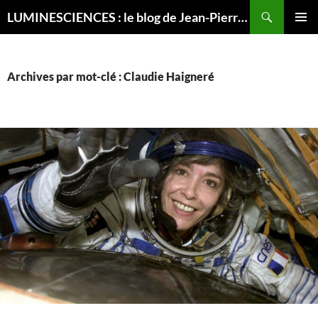
Recherche
LUMINESCIENCES : le blog de Jean-Pierre LUMINET, astrophysicien
ALLER
MENU
AU
PRINCI
CONTENU
Archives par mot-clé : Claudie Haigneré