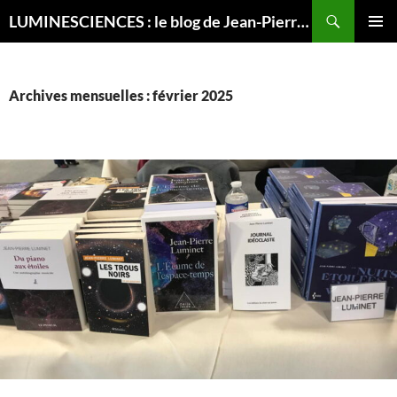
Recherche
LUMINESCIENCES : le blog de Jean-Pierre LUMINET, astrophysicien
ALLER
MENU
AU
PRINCI
CONTENU
Archives mensuelles : février 2025