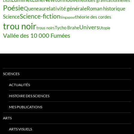
Liszt
Poésie
relativité générale
Queneau
Roman historique
Science-fiction
Science
théorie des cordes
Singapour
trou noir
Univers
Tycho Brahe
trous noirs
Utopie
Vallée des 10 000 Fumées
SCIENCES
ACTUALITÉS
HISTOIRE DES SCIENCES
MES PUBLICATIONS
ARTS
ARTS VISUELS