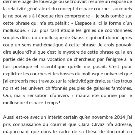
dernière page de l’ouvrage où se trouvait résumé un exposé de
la relativité générale et du concept d’espace courbe – auxquels
je ne pouvais à l’époque rien comprendre –, je suis tombé sur
cette phrase qui m’a stupéfait : « L’espace a ici la forme d’un
mollusque. » J’ai plus tard étudié les grilles de coordonnées
souples dites du « mollusque de Gauss », qui ont donné après
coup un sens mathématique à cette phrase. Je crois pouvoir
dire aujourd’hui que c’est le mystère de cette phrase qui a en
partie décidé de ma vocation de chercheur, par l’énigme à la
fois poétique et scientifique qu’elle me posait. C’est pour
expliciter les courbes et les bosses du mollusque universel que
j’ai entrepris mes travaux sur la relativité générale, sur les trous
noirs et les univers chiffonnés peuplés de galaxies fantômes.
Oui, ma « sensation d’univers » m’aura été donnée par le
mollusque d’espace-temps !
Aussi est-ce avec un intérêt certain qu’en novembre 2014 j’ai
pris connaissance du courriel que Clara Clivaz m’a adressé,
m’apprenant que dans le cadre de sa thèse de doctorat en