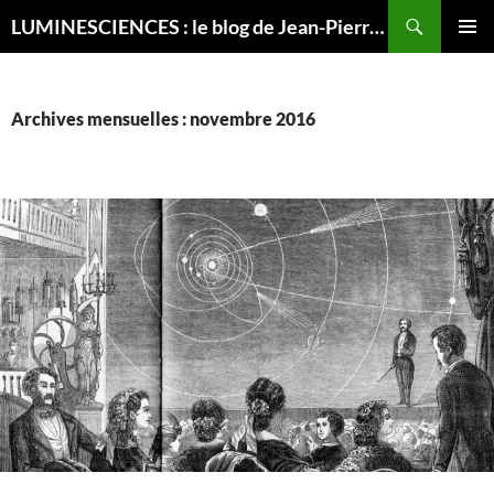
Recherche
LUMINESCIENCES : le blog de Jean-Pierre LUMINET, astrophysicien
ALLER
MENU
AU
PRINCI
CONTENU
Archives mensuelles : novembre 2016