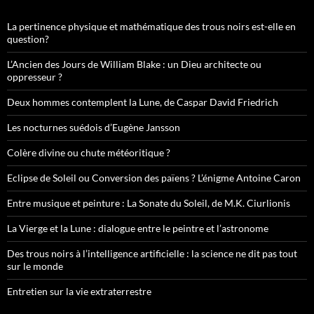
La pertinence physique et mathématique des trous noirs est-elle en
question?
L’Ancien des Jours de William Blake : un Dieu architecte ou
oppresseur ?
Deux hommes contemplent la Lune, de Caspar David Friedrich
Les nocturnes suédois d’Eugène Jansson
Colère divine ou chute météoritique ?
Eclipse de Soleil ou Conversion des païens ? L’énigme Antoine Caron
Entre musique et peinture : La Sonate du Soleil, de M.K. Ciurlionis
La Vierge et la Lune : dialogue entre le peintre et l’astronome
Des trous noirs à l’intelligence artificielle : la science ne dit pas tout
sur le monde
Entretien sur la vie extraterrestre