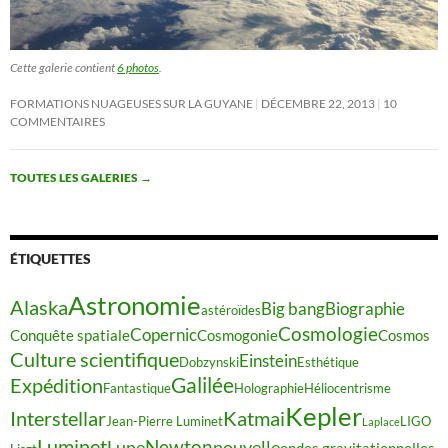
Cette galerie contient
6 photos
.
FORMATIONS NUAGEUSES SUR LA GUYANE
DÉCEMBRE 22, 2013
10
COMMENTAIRES
TOUTES LES GALERIES
→
ÉTIQUETTES
Astronomie
Alaska
Big bang
Biographie
astéroïdes
Cosmologie
Copernic
Conquête spatiale
Cosmogonie
Cosmos
Culture scientifique
Einstein
Dobzynski
Esthétique
Galilée
Expédition
Fantastique
Holographie
Héliocentrisme
Kepler
Interstellar
Katmai
Jean-Pierre Luminet
LIGO
Laplace
Luminet
Newton
Lune
nouvelle
ondes gravitationnelles