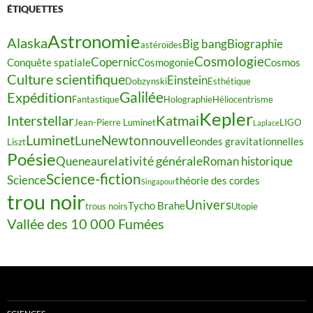
ÉTIQUETTES
Astronomie
Alaska
Big bang
Biographie
astéroïdes
Cosmologie
Copernic
Conquête spatiale
Cosmogonie
Cosmos
Culture scientifique
Einstein
Dobzynski
Esthétique
Galilée
Expédition
Fantastique
Holographie
Héliocentrisme
Kepler
Interstellar
Katmai
Jean-Pierre Luminet
LIGO
Laplace
Luminet
Newton
Lune
nouvelle
ondes gravitationnelles
Liszt
Poésie
relativité générale
Queneau
Roman historique
Science-fiction
Science
théorie des cordes
Singapour
trou noir
Univers
Tycho Brahe
trous noirs
Utopie
Vallée des 10 000 Fumées