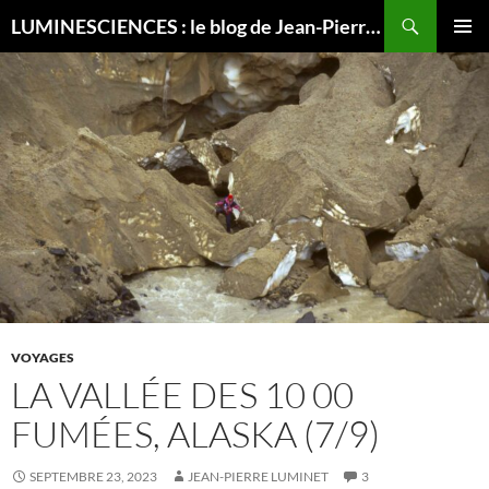
Recherche
LUMINESCIENCES : le blog de Jean-Pierre LUMINET, astrophysicien
ALLER
MENU
AU
PRINCI
CONTENU
VOYAGES
LA VALLÉE DES 10 00
FUMÉES, ALASKA (7/9)
SEPTEMBRE 23, 2023
JEAN-PIERRE LUMINET
3