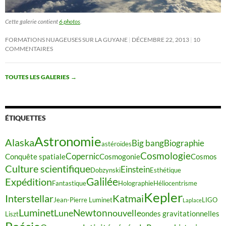
Cette galerie contient
6 photos
.
FORMATIONS NUAGEUSES SUR LA GUYANE
DÉCEMBRE 22, 2013
10
COMMENTAIRES
TOUTES LES GALERIES
→
ÉTIQUETTES
Astronomie
Alaska
Big bang
Biographie
astéroïdes
Cosmologie
Copernic
Conquête spatiale
Cosmogonie
Cosmos
Culture scientifique
Einstein
Dobzynski
Esthétique
Galilée
Expédition
Fantastique
Holographie
Héliocentrisme
Kepler
Interstellar
Katmai
Jean-Pierre Luminet
LIGO
Laplace
Luminet
Newton
Lune
nouvelle
ondes gravitationnelles
Liszt