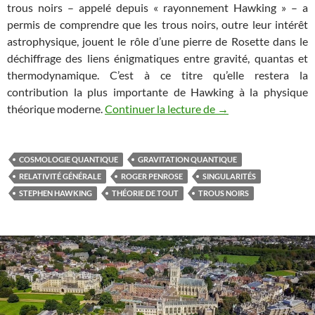
trous noirs – appelé depuis « rayonnement Hawking » – a
permis de comprendre que les trous noirs, outre leur intérêt
astrophysique, jouent le rôle d’une pierre de Rosette dans le
déchiffrage des liens énigmatiques entre gravité, quantas et
thermodynamique. C’est à ce titre qu’elle restera la
contribution la plus importante de Hawking à la physique
Stephen Hawking (19
théorique moderne.
Continuer la lecture de
→
COSMOLOGIE QUANTIQUE
GRAVITATION QUANTIQUE
RELATIVITÉ GÉNÉRALE
ROGER PENROSE
SINGULARITÉS
STEPHEN HAWKING
THÉORIE DE TOUT
TROUS NOIRS