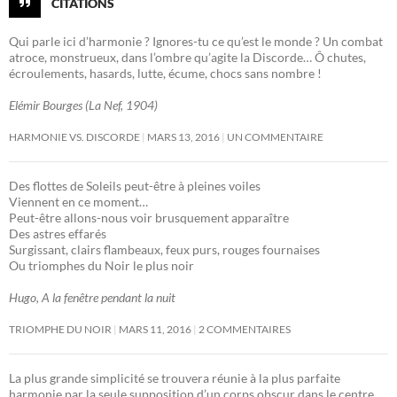
CITATIONS
Qui parle ici d’harmonie ? Ignores-tu ce qu’est le monde ? Un combat
atroce, monstrueux, dans l’ombre qu’agite la Discorde… Ô chutes,
écroulements, hasards, lutte, écume, chocs sans nombre !
Elémir Bourges (La Nef, 1904)
HARMONIE VS. DISCORDE
MARS 13, 2016
UN COMMENTAIRE
Des flottes de Soleils peut-être à pleines voiles
Viennent en ce moment…
Peut-être allons-nous voir brusquement apparaître
Des astres effarés
Surgissant, clairs flambeaux, feux purs, rouges fournaises
Ou triomphes du Noir le plus noir
Hugo, A la fenêtre pendant la nuit
TRIOMPHE DU NOIR
MARS 11, 2016
2 COMMENTAIRES
La plus grande simplicité se trouvera réunie à la plus parfaite
harmonie par la seule supposition d’un corps obscur dans le centre.