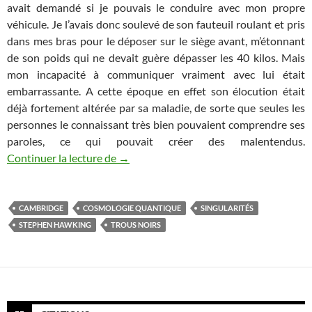
avait demandé si je pouvais le conduire avec mon propre
véhicule. Je l’avais donc soulevé de son fauteuil roulant et pris
dans mes bras pour le déposer sur le siège avant, m’étonnant
de son poids qui ne devait guère dépasser les 40 kilos. Mais
mon incapacité à communiquer vraiment avec lui était
embarrassante. A cette époque en effet son élocution était
déjà fortement altérée par sa maladie, de sorte que seules les
personnes le connaissant très bien pouvaient comprendre ses
paroles, ce qui pouvait créer des malentendus.
Stephen Hawking (1942-2018) : Souveni
Continuer la lecture de
→
CAMBRIDGE
COSMOLOGIE QUANTIQUE
SINGULARITÉS
STEPHEN HAWKING
TROUS NOIRS