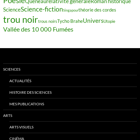
Poésie
relativité générale
Queneau
Roman historique
Science-fiction
Science
théorie des cordes
Singapour
trou noir
Univers
Tycho Brahe
trous noirs
Utopie
Vallée des 10 000 Fumées
SCIENCES
ACTUALITÉS
HISTOIRE DES SCIENCES
MES PUBLICATIONS
ARTS
ARTS VISUELS
CINÉMA