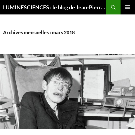
Recherche
LUMINESCIENCES : le blog de Jean-Pierre LUMINET, astrophysicien
ALLER
MENU
AU
PRINCI
CONTENU
Archives mensuelles : mars 2018