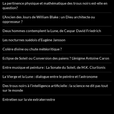
La pertinence physique et mathématique des trous noirs est-elle en
question?
L’Ancien des Jours de William Blake : un Dieu architecte ou
oppresseur ?
Deux hommes contemplent la Lune, de Caspar David Friedrich
Les nocturnes suédois d’Eugène Jansson
Colère divine ou chute météoritique ?
Eclipse de Soleil ou Conversion des païens ? L’énigme Antoine Caron
Entre musique et peinture : La Sonate du Soleil, de M.K. Ciurlionis
La Vierge et la Lune : dialogue entre le peintre et l’astronome
Des trous noirs à l’intelligence artificielle : la science ne dit pas tout
sur le monde
Entretien sur la vie extraterrestre