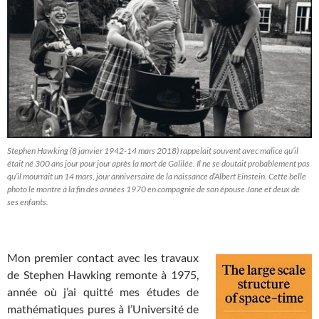
Stephen Hawking (8 janvier 1942-14 mars 2018) rappelait souvent avec malice qu’il
était né 300 ans jour pour jour après la mort de Galilée. Il ne se doutait probablement pas
qu’il mourrait un 14 mars, jour anniversaire de la naissance d’Albert Einstein. Cette belle
photo le montre à la fin des années 1970 en compagnie de son épouse Jane et deux de
ses enfants.
Mon premier contact avec les travaux
de Stephen Hawking remonte à 1975,
année où j’ai quitté mes études de
mathématiques pures à l’Université de