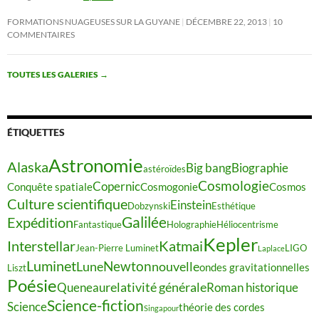
FORMATIONS NUAGEUSES SUR LA GUYANE
DÉCEMBRE 22, 2013
10
COMMENTAIRES
TOUTES LES GALERIES
→
ÉTIQUETTES
Astronomie
Alaska
Big bang
Biographie
astéroïdes
Cosmologie
Copernic
Conquête spatiale
Cosmogonie
Cosmos
Culture scientifique
Einstein
Dobzynski
Esthétique
Galilée
Expédition
Fantastique
Holographie
Héliocentrisme
Kepler
Interstellar
Katmai
Jean-Pierre Luminet
LIGO
Laplace
Luminet
Newton
Lune
nouvelle
ondes gravitationnelles
Liszt
Poésie
relativité générale
Queneau
Roman historique
Science-fiction
Science
théorie des cordes
Singapour