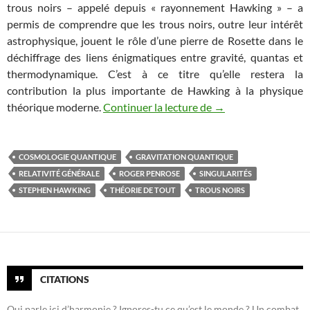
trous noirs – appelé depuis « rayonnement Hawking » – a
permis de comprendre que les trous noirs, outre leur intérêt
astrophysique, jouent le rôle d’une pierre de Rosette dans le
déchiffrage des liens énigmatiques entre gravité, quantas et
thermodynamique. C’est à ce titre qu’elle restera la
contribution la plus importante de Hawking à la physique
Stephen Hawking (19
théorique moderne.
Continuer la lecture de
→
COSMOLOGIE QUANTIQUE
GRAVITATION QUANTIQUE
RELATIVITÉ GÉNÉRALE
ROGER PENROSE
SINGULARITÉS
STEPHEN HAWKING
THÉORIE DE TOUT
TROUS NOIRS
CITATIONS
Qui parle ici d’harmonie ? Ignores-tu ce qu’est le monde ? Un combat