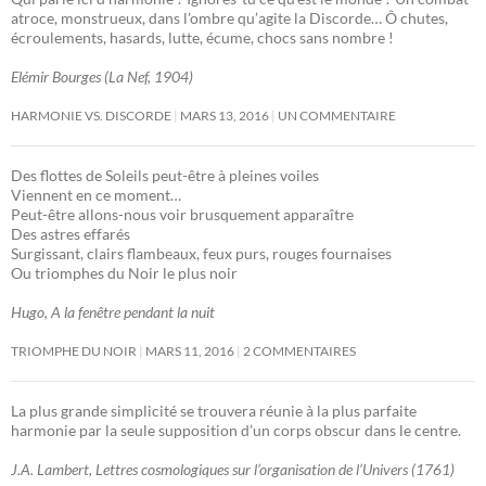
atroce, monstrueux, dans l’ombre qu’agite la Discorde… Ô chutes,
écroulements, hasards, lutte, écume, chocs sans nombre !
Elémir Bourges (La Nef, 1904)
HARMONIE VS. DISCORDE
MARS 13, 2016
UN COMMENTAIRE
Des flottes de Soleils peut-être à pleines voiles
Viennent en ce moment…
Peut-être allons-nous voir brusquement apparaître
Des astres effarés
Surgissant, clairs flambeaux, feux purs, rouges fournaises
Ou triomphes du Noir le plus noir
Hugo, A la fenêtre pendant la nuit
TRIOMPHE DU NOIR
MARS 11, 2016
2 COMMENTAIRES
La plus grande simplicité se trouvera réunie à la plus parfaite
harmonie par la seule supposition d’un corps obscur dans le centre.
J.A. Lambert, Lettres cosmologiques sur l’organisation de l’Univers (1761)