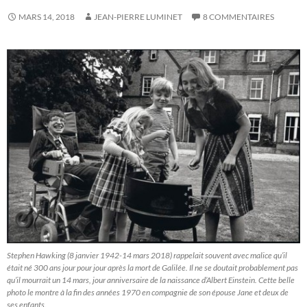
MARS 14, 2018
JEAN-PIERRE LUMINET
8 COMMENTAIRES
Stephen Hawking (8 janvier 1942-14 mars 2018) rappelait souvent avec malice qu’il
était né 300 ans jour pour jour après la mort de Galilée. Il ne se doutait probablement pas
qu’il mourrait un 14 mars, jour anniversaire de la naissance d’Albert Einstein. Cette belle
photo le montre à la fin des années 1970 en compagnie de son épouse Jane et deux de
ses enfants.