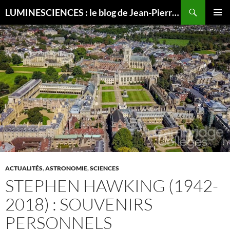
Recherche
LUMINESCIENCES : le blog de Jean-Pierre LUMINET, astrophysicien
ALLER
MENU
AU
PRINCI
CONTENU
ACTUALITÉS
,
ASTRONOMIE
,
SCIENCES
STEPHEN HAWKING (1942-
2018) : SOUVENIRS
PERSONNELS