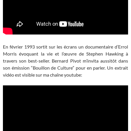
En février 1993 sortit sur les écrans un documentaire d’Errol
Morris évoquant la vie et l’œuvre de Stephen Hawking à
travers son best-seller. Bernard Pivot m’invita aussitôt dans
son émission “Bouillon de Culture” pour en parler. Un extrait
vidéo est visible sur ma chaîne youtube: