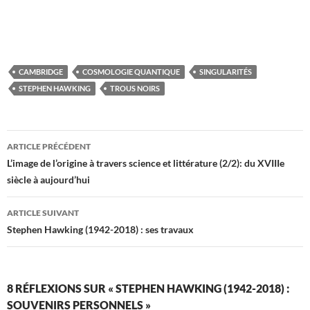
CAMBRIDGE
COSMOLOGIE QUANTIQUE
SINGULARITÉS
STEPHEN HAWKING
TROUS NOIRS
Navigation
ARTICLE PRÉCÉDENT
des
L’image de l’origine à travers science et littérature (2/2): du XVIIIe
siècle à aujourd’hui
articles
ARTICLE SUIVANT
Stephen Hawking (1942-2018) : ses travaux
8 RÉFLEXIONS SUR « STEPHEN HAWKING (1942-2018) :
SOUVENIRS PERSONNELS »