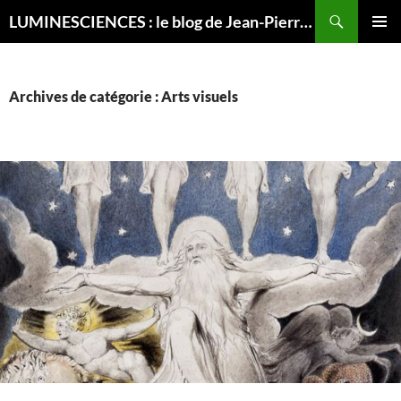
Recherche
LUMINESCIENCES : le blog de Jean-Pierre LUMINET, astrophysicien
ALLER
MENU
AU
PRINCI
CONTENU
Archives de catégorie : Arts visuels