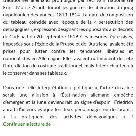
Ernst Moritz Arndt durant les guerres de libération du joug
napoléonien des années 1813-1814. La date de composition
du tableau coïncide avec l’époque de la « persécution des
démagogues », expression désignant les opposants aux décrets
de Carlsbad du 20 septembre 1819. Ces mesures répressives,
imposées sous l’égide de la Prusse et de l’Autriche, avaient été
prises pour lutter contre les tendances libérales et
nationalistes en Allemagne. Elles avaient notamment décrété
l’interdiction du costume traditionnel, mais Friedrich a tenu à
le conserver dans ses tableaux.
Dans une telle interprétation « politique », l’arbre déraciné
serait une allusion à l’État-nation allemand empêché
d’émerger, et la lune deviendrait un signe d’espoir ; Friedrich
aurait d’ailleurs évoqué les deux personnages en déclarant :
« ils pratiquent des activités démagogiques » !
Deux hommes contemplent la Lune, de C
Continuer la lecture de
→