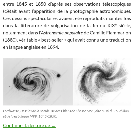
entre 1845 et 1850 d’après ses observations télescopiques
(c’était avant l’apparition de la photographie astronomique).
Ces dessins spectaculaires avaient été reproduits maintes fois
e
dans la littérature de vulgarisation de la fin du XIX
siècle,
notamment dans l’
Astronomie populaire
de Camille Flammarion
(1880), véritable « best-seller » qui avait connu une traduction
en langue anglaise en 1894.
Lord Rosse, Dessins de la nébuleuse des Chiens de Chasse M51, dite aussi du Tourbillon,
et de la nébuleuse M99. 1845-1850.
Les nocturnes suédois d’Eugène Jansson
Continuer la lecture de
→