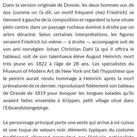
Dans la version originale de Dresde, les deux hommes vus de
dos (comme on l’a dit, un motif fréquent chez Friedrich) se
tiennent à gauche de la composition et regardent la lune située
plein centre, dans un paysage rocheux dominé à droite par un
arbre déraciné. Selon certaines interprétations, les figures
seraient Friedrich lui-même — à droite —, accompagné soit de
son ami norvégien Johan Christian Dahl (à qui il offrira le
tableau), soit de son talentueux élève August Heinrich, mort
très jeune en 1822 à l’âge de 28 ans. Les spécialistes du
Museum of Modern Art de New York ont fait l’hypothèse que
le peintre aurait rendu hommage à Heinrich après la mort
prématurée de ce dernier, reproduisant fidèlement son tableau
de Dresde de 1819 pour évoquer les longues balades qu’ils
avaient faites ensemble à Krippen, petit village situé dans
l’Elbsandsteingebirge.
Le personnage principal porte une veste qui arrive à mi-cuisse
et une toque de velours noir, éléments typiques du costume
traditionnel allemand promulgué par l’écrivain nationaliste