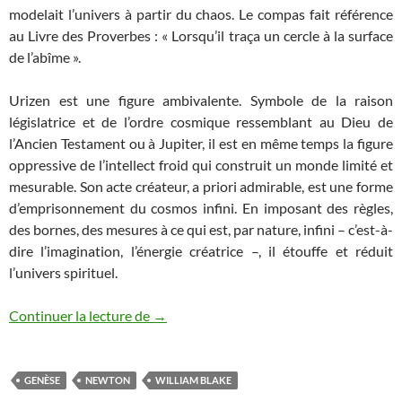
modelait l’univers à partir du chaos. Le compas fait référence
au Livre des Proverbes : « Lorsqu’il traça un cercle à la surface
de l’abîme ».
Urizen est une figure ambivalente. Symbole de la raison
législatrice et de l’ordre cosmique ressemblant au Dieu de
l’Ancien Testament ou à Jupiter, il est en même temps la figure
oppressive de l’intellect froid qui construit un monde limité et
mesurable. Son acte créateur, a priori admirable, est une forme
d’emprisonnement du cosmos infini. En imposant des règles,
des bornes, des mesures à ce qui est, par nature, infini – c’est-à-
dire l’imagination, l’énergie créatrice –, il étouffe et réduit
l’univers spirituel.
L’Ancien des Jours de William Blake : un 
Continuer la lecture de
→
GENÈSE
NEWTON
WILLIAM BLAKE