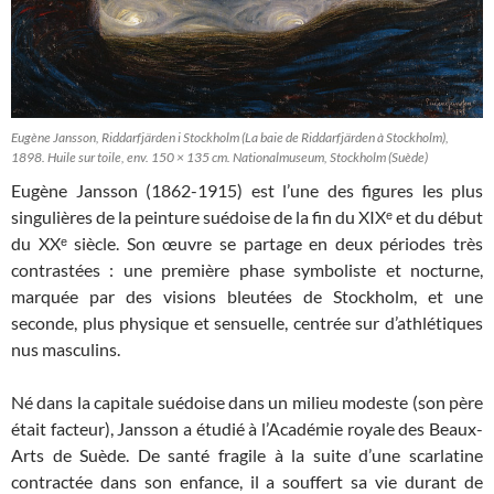
Eugène Jansson, Riddarfjärden i Stockholm (La baie de Riddarfjärden à Stockholm),
1898. Huile sur toile, env. 150 × 135 cm. Nationalmuseum, Stockholm (Suède)
Eugène Jansson (1862-1915) est l’une des figures les plus
singulières de la peinture suédoise de la fin du XIXᵉ et du début
du XXᵉ siècle. Son œuvre se partage en deux périodes très
contrastées : une première phase symboliste et nocturne,
marquée par des visions bleutées de Stockholm, et une
seconde, plus physique et sensuelle, centrée sur d’athlétiques
nus masculins.
Né dans la capitale suédoise dans un milieu modeste (son père
était facteur), Jansson a étudié à l’Académie royale des Beaux-
Arts de Suède. De santé fragile à la suite d’une scarlatine
contractée dans son enfance, il a souffert sa vie durant de