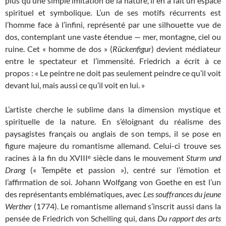
plus qu’une simple imitation de la nature, il en a fait un espace
spirituel et symbolique. L’un de ses motifs récurrents est
l’homme face à l’infini, représenté par une silhouette vue de
dos, contemplant une vaste étendue — mer, montagne, ciel ou
ruine. Cet « homme de dos » (
Rückenfigur
) devient médiateur
entre le spectateur et l’immensité. Friedrich a écrit à ce
propos : « Le peintre ne doit pas seulement peindre ce qu’il voit
devant lui, mais aussi ce qu’il voit en lui. »
L’artiste cherche le sublime dans la dimension mystique et
spirituelle de la nature. En s’éloignant du réalisme des
paysagistes français ou anglais de son temps, il se pose en
figure majeure du romantisme allemand. Celui-ci trouve ses
racines à la fin du XVIIIᵉ siècle dans le mouvement
Sturm und
Drang
(« Tempête et passion »), centré sur l’émotion et
l’affirmation de soi. Johann Wolfgang von Goethe en est l’un
des représentants emblématiques, avec
Les souffrances du jeune
Werther
(1774). Le romantisme allemand s’inscrit aussi dans la
pensée de Friedrich von Schelling qui, dans
Du rapport des arts