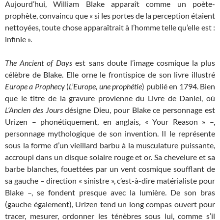
Aujourd’hui, William Blake apparaît comme un poète-
prophète, convaincu que « si les portes de la perception étaient
nettoyées, toute chose apparaîtrait à l’homme telle qu’elle est :
infinie ».
The Ancient of Days
est sans doute l’image cosmique la plus
célèbre de Blake. Elle orne le frontispice de son livre illustré
Europe a Prophe
cy (
L’Europe, une prophé
tie
) publié en 1794. Bien
que le titre de la gravure provienne du Livre de Daniel, où
L’Ancien des Jours
désigne Dieu, pour Blake ce personnage est
Urizen – phonétiquement, en anglais, « Your Reason » –,
personnage mythologique de son invention. Il le représente
sous la forme d’un vieillard barbu à la musculature puissante,
accroupi dans un disque solaire rouge et or. Sa chevelure et sa
barbe blanches, fouettées par un vent cosmique soufflant de
sa gauche – direction « sinistre », c’est-à-dire matérialiste pour
Blake –, se fondent presque avec la lumière. De son bras
(gauche également), Urizen tend un long compas ouvert pour
tracer, mesurer, ordonner les ténèbres sous lui, comme s’il