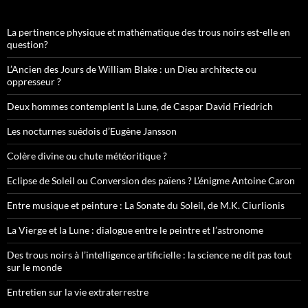
La pertinence physique et mathématique des trous noirs est-elle en
question?
L’Ancien des Jours de William Blake : un Dieu architecte ou
oppresseur ?
Deux hommes contemplent la Lune, de Caspar David Friedrich
Les nocturnes suédois d’Eugène Jansson
Colère divine ou chute météoritique ?
Eclipse de Soleil ou Conversion des païens ? L’énigme Antoine Caron
Entre musique et peinture : La Sonate du Soleil, de M.K. Ciurlionis
La Vierge et la Lune : dialogue entre le peintre et l’astronome
Des trous noirs à l’intelligence artificielle : la science ne dit pas tout
sur le monde
Entretien sur la vie extraterrestre