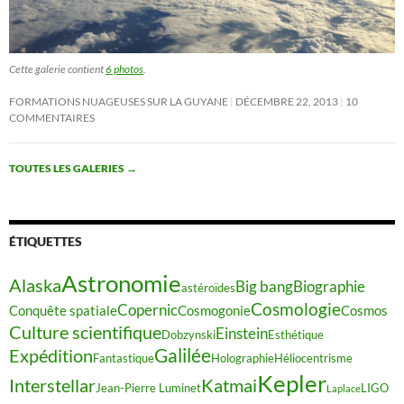
Cette galerie contient
6 photos
.
FORMATIONS NUAGEUSES SUR LA GUYANE
DÉCEMBRE 22, 2013
10
COMMENTAIRES
TOUTES LES GALERIES
→
ÉTIQUETTES
Astronomie
Alaska
Big bang
Biographie
astéroïdes
Cosmologie
Copernic
Conquête spatiale
Cosmogonie
Cosmos
Culture scientifique
Einstein
Dobzynski
Esthétique
Galilée
Expédition
Fantastique
Holographie
Héliocentrisme
Kepler
Interstellar
Katmai
Jean-Pierre Luminet
LIGO
Laplace