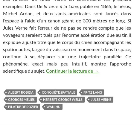
exemples. Dans
De la Terre à la Lune
, publié en 1865, le héros,
Michel Ardan, et deux amis américains sont lancés dans
l’espace à l’aide d’un canon géant de 300 mètres de long. Si
Jules Verne fait l’erreur de ne pas se rendre compte que les
voyageurs seraient tués par l’énorme accélération due au tir, il
explique à juste titre que le corps du chien accompagnant les
spationautes, largué du vaisseau en mouvement dans l’espace,
continue à se déplacer sur une trajectoire parallèle. Ce
phénomène, exact mais peu intuitif, montre l’approche
Les Chroniques de l’
scientifique du sujet.
Continuer la lecture de
→
ALBERT ROBIDA
CONQUÊTE SPATIALE
FRITZ LANG
GEORGES MÉLIÈS
HERBERT GEORGE WELLS
JULES VERNE
PILÂTRE DE ROZIER
WAN-HU