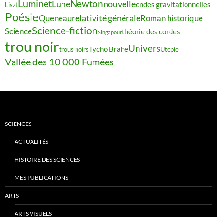
Luminet
Newton
Lune
nouvelle
ondes gravitationnelles
Liszt
Poésie
relativité générale
Queneau
Roman historique
Science-fiction
Science
théorie des cordes
Singapour
trou noir
Univers
Tycho Brahe
trous noirs
Utopie
Vallée des 10 000 Fumées
SCIENCES
ACTUALITÉS
HISTOIRE DES SCIENCES
MES PUBLICATIONS
ARTS
ARTS VISUELS