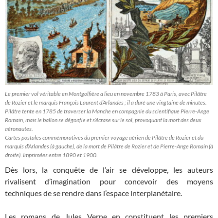
Le premier vol véritable en Montgolfière a lieu en novembre 1783 à Paris, avec Pilâtre
de Rozier et le marquis François Laurent d’Arlandes ; il a duré une vingtaine de minutes.
Pilâtre tente en 1785 de traverser la Manche en compagnie du scientifique Pierre-Ange
Romain, mais le ballon se dégonfle et s’écrase sur le sol, provoquant la mort des deux
aéronautes.
Cartes postales commémoratives du premier voyage aérien de Pilâtre de Rozier et du
marquis d’Arlandes (à gauche), de la mort de Pilâtre de Rozier et de Pierre-Ange Romain (à
droite). Imprimées entre 1890 et 1900.
Dès lors, la conquête de l’air se développe, les auteurs
rivalisent d’imagination pour concevoir des moyens
techniques de se rendre dans l’espace interplanétaire.
Les romans de Jules Verne en constituent les premiers