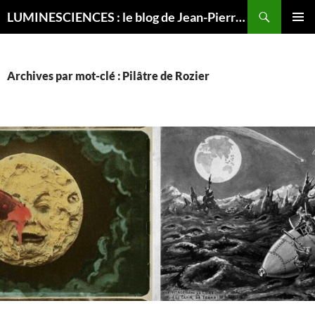
Recherche
LUMINESCIENCES : le blog de Jean-Pierre LUMINET, astrophysicien
ALLER
MENU
AU
PRINCI
CONTENU
Archives par mot-clé : Pilâtre de Rozier