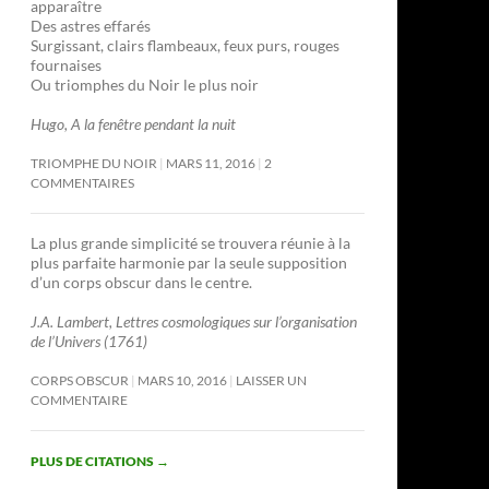
apparaître
Des astres effarés
Surgissant, clairs flambeaux, feux purs, rouges
fournaises
Ou triomphes du Noir le plus noir
Hugo, A la fenêtre pendant la nuit
TRIOMPHE DU NOIR
MARS 11, 2016
2
COMMENTAIRES
La plus grande simplicité se trouvera réunie à la
plus parfaite harmonie par la seule supposition
d’un corps obscur dans le centre.
J.A. Lambert, Lettres cosmologiques sur l’organisation
de l’Univers (1761)
CORPS OBSCUR
MARS 10, 2016
LAISSER UN
COMMENTAIRE
PLUS DE CITATIONS
→