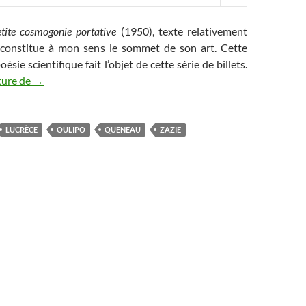
tite cosmogonie portative
(1950), texte relativement
 constitue à mon sens le sommet de son art. Cette
oésie scientifique fait l’objet de cette série de billets.
Zazie dans le Cosmos (1/4) : Lucrèce au XXe siècle
ture de
→
LUCRÈCE
OULIPO
QUENEAU
ZAZIE