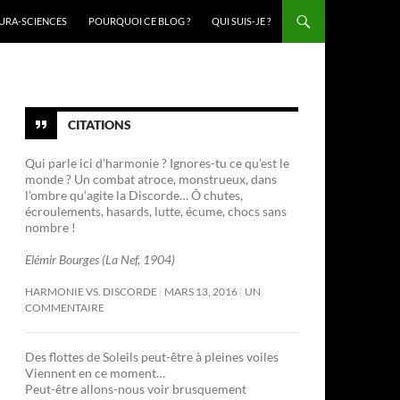
URA-SCIENCES
POURQUOI CE BLOG ?
QUI SUIS-JE ?
CITATIONS
Qui parle ici d’harmonie ? Ignores-tu ce qu’est le
monde ? Un combat atroce, monstrueux, dans
l’ombre qu’agite la Discorde… Ô chutes,
écroulements, hasards, lutte, écume, chocs sans
nombre !
Elémir Bourges (La Nef, 1904)
HARMONIE VS. DISCORDE
MARS 13, 2016
UN
COMMENTAIRE
Des flottes de Soleils peut-être à pleines voiles
Viennent en ce moment…
Peut-être allons-nous voir brusquement