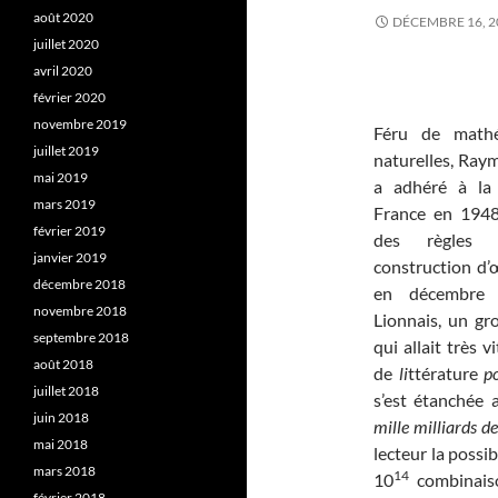
août 2020
DÉCEMBRE 16, 2
juillet 2020
avril 2020
février 2020
novembre 2019
Féru de mathé
juillet 2019
naturelles, Ra
mai 2019
a adhéré à la
mars 2019
France en 1948
février 2019
des règles 
janvier 2019
construction d’œ
décembre 2018
en décembre 
novembre 2018
Lionnais, un gr
septembre 2018
qui allait très 
août 2018
de
li
ttérature
p
juillet 2018
s’est étanchée 
juin 2018
mille milliards 
mai 2018
lecteur la possi
mars 2018
14
10
combinaison
février 2018