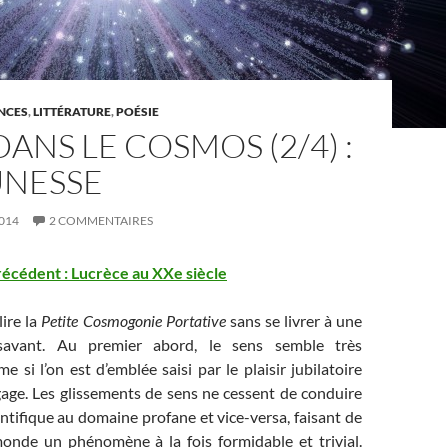
ENCES
,
LITTÉRATURE
,
POÉSIE
DANS LE COSMOS (2/4) :
UNESSE
014
2 COMMENTAIRES
précédent : Lucrèce au XXe siècle
ire la
Petite Cosmogonie Portative
sans se livrer à une
savant. Au premier abord, le sens semble très
 si l’on est d’emblée saisi par le plaisir jubilatoire
gage. Les glissements de sens ne cessent de conduire
tifique au domaine profane et vice-versa, faisant de
monde un phénomène à la fois formidable et trivial.