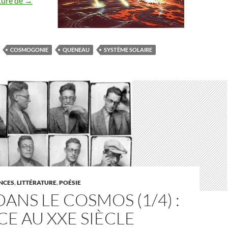
ture de
→
COSMOGONIE
QUENEAU
SYSTÈME SOLAIRE
ENCES
,
LITTÉRATURE
,
POÉSIE
DANS LE COSMOS (1/4) :
E AU XXE SIÈCLE