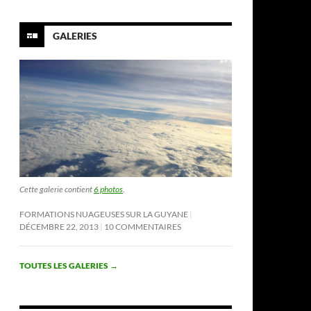
GALERIES
Cette galerie contient
6 photos
.
FORMATIONS NUAGEUSES SUR LA GUYANE
DÉCEMBRE 22, 2013
10 COMMENTAIRES
TOUTES LES GALERIES
→