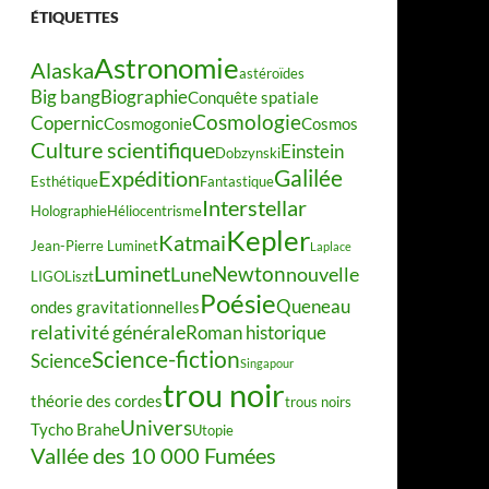
ÉTIQUETTES
Astronomie
Alaska
astéroïdes
Big bang
Biographie
Conquête spatiale
Cosmologie
Copernic
Cosmogonie
Cosmos
Culture scientifique
Einstein
Dobzynski
Galilée
Expédition
Esthétique
Fantastique
Interstellar
Holographie
Héliocentrisme
Kepler
Katmai
Jean-Pierre Luminet
Laplace
Luminet
Newton
Lune
nouvelle
LIGO
Liszt
Poésie
Queneau
ondes gravitationnelles
relativité générale
Roman historique
Science-fiction
Science
Singapour
trou noir
théorie des cordes
trous noirs
Univers
Tycho Brahe
Utopie
Vallée des 10 000 Fumées