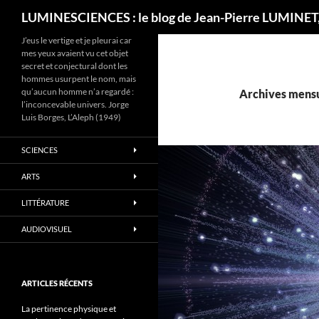
Recherche
LUMINESCIENCES : le blog de Jean-Pierre LUMINET,
J’eus le vertige et je pleurai car
mes yeux avaient vu cet objet
secret et conjectural dont les
hommes usurpent le nom, mais
qu’aucun homme n’a regardé :
Archives mensu
l’inconcevable univers. Jorge
Luis Borges, L’Aleph (1949)
SCIENCES
ARTS
LITTÉRATURE
AUDIOVISUEL
ARTICLES RÉCENTS
La pertinence physique et