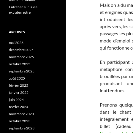
Mais on a du ma
Entretien sur la vie
et énigmes quasi
extraterrestre
introduisent le
après vers, les 
ARCHIVES
passages les plu
mode d’emploi s
mai 2026
qui fonctionne c
décembre 2025
novembre 2025
En participant 
octobre 2025
métaphore cont
septembre 2025
brouillées par 
août 2025
produisant un
février 2025
inattendues.
janvier 2025
juin 2024
Prenons quelq
février 2024
dans le chant 
novembre 2023
intégralement 
octobre 2023
billet (cadea
septembre 2023