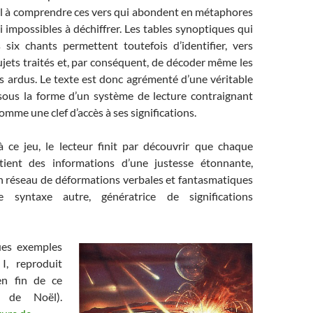
l à comprendre ces vers qui abondent en métaphores
 impossibles à déchiffrer. Les tables synoptiques qui
s six chants permettent toutefois d’identifier, vers
sujets traités et, par conséquent, de décoder même les
s ardus. Le texte est donc agrémenté d’une véritable
ous la forme d’un système de lecture contraignant
omme une clef d’accès à ses significations.
à ce jeu, le lecteur finit par découvrir que chaque
ient des informations d’une justesse étonnante,
un réseau de déformations verbales et fantasmatiques
e syntaxe autre, génératrice de significations
ues exemples
I, reproduit
en fin de ce
u de Noël).
Zazie dans le Cosmos (2/4) : Oh jeunesse