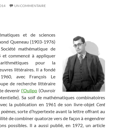
014
UN COMMENTAIRE
matiques et de sciences
ymond Queneau (1903-1976)
 Société mathématique de
 et commencé à appliquer
arithmétiques pour la
uvres littéraires. Il a fondé
1960, avec François Le
oupe de recherche littéraire
vite devenir
l’Oulipo
(
Ou
vroir
o
tentielle). Sa soif de mathématiques combinatoires
avec la publication en 1961 de son livre-objet
Cent
de poèmes
, sorte d’hypertexte avant la lettre offrant au
bilité de combiner quatorze vers de façon à engendrer
s possibles. Il a aussi publié, en 1972, un article