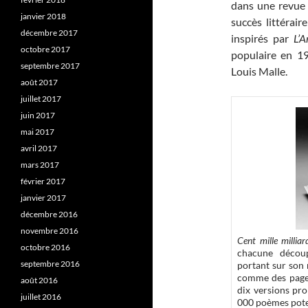
dans une revue
janvier 2018
succès littérai
décembre 2017
inspirés par
L’A
octobre 2017
populaire en 1
septembre 2017
Louis Malle.
août 2017
juillet 2017
juin 2017
mai 2017
avril 2017
mars 2017
février 2017
janvier 2017
décembre 2016
novembre 2016
Cent mille millia
octobre 2016
chacune découp
septembre 2016
portant sur son 
comme des pages
août 2016
dix versions pr
juillet 2016
000 poèmes pote