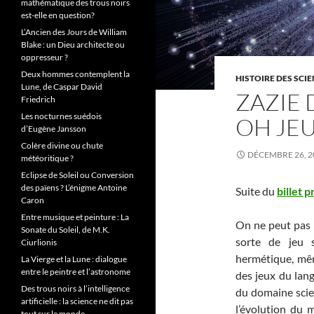
mathématique des trous noirs
est-elle en question?
L’Ancien des Jours de William
Blake : un Dieu architecte ou
oppresseur ?
Deux hommes contemplent la
HISTOIRE DES SCI
Lune, de Caspar David
ZAZIE 
Friedrich
Les nocturnes suédois
OH JE
d’Eugène Jansson
Colère divine ou chute
DÉCEMBRE 26, 2
météoritique ?
Eclipse de Soleil ou Conversion
des païens ? L’énigme Antoine
Suite du
billet 
Caron
Entre musique et peinture : La
On ne peut pas l
Sonate du Soleil, de M.K.
sorte de jeu 
Ciurlionis
hermétique, même
La Vierge et la Lune : dialogue
entre le peintre et l’astronome
des jeux du lan
Des trous noirs à l’intelligence
du domaine scien
artificielle : la science ne dit pas
l’évolution du 
tout sur le monde