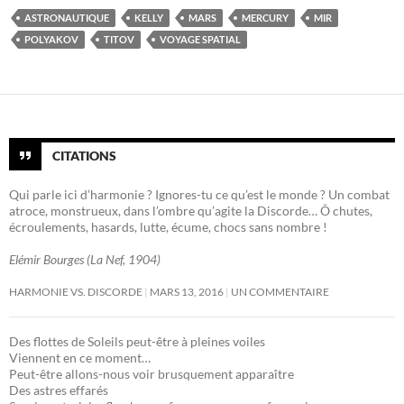
ASTRONAUTIQUE
KELLY
MARS
MERCURY
MIR
POLYAKOV
TITOV
VOYAGE SPATIAL
CITATIONS
Qui parle ici d’harmonie ? Ignores-tu ce qu’est le monde ? Un combat
atroce, monstrueux, dans l’ombre qu’agite la Discorde… Ô chutes,
écroulements, hasards, lutte, écume, chocs sans nombre !
Elémir Bourges (La Nef, 1904)
HARMONIE VS. DISCORDE
MARS 13, 2016
UN COMMENTAIRE
Des flottes de Soleils peut-être à pleines voiles
Viennent en ce moment…
Peut-être allons-nous voir brusquement apparaître
Des astres effarés