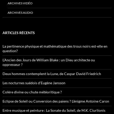
ARCHIVES VIDÉO
ARCHIVES AUDIO
ARTICLES RÉCENTS
La pertinence physique et mathématique des trous noirs est-elle en
question?
L’Ancien des Jours de William Blake : un Dieu architecte ou
oppresseur ?
Deux hommes contemplent la Lune, de Caspar David Friedrich
Les nocturnes suédois d’Eugène Jansson
Colère divine ou chute météoritique ?
Eclipse de Soleil ou Conversion des païens ? L’énigme Antoine Caron
Entre musique et peinture : La Sonate du Soleil, de M.K. Ciurlionis