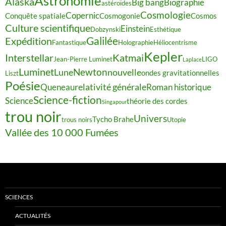
Astronomie
Alaska
Big bang
Biographie
astéroïdes
Cosmologie
Copernic
Conquête spatiale
Cosmogonie
Cosmos
Culture scientifique
Einstein
Dobzynski
Esthétique
Galilée
Expédition
Fantastique
Holographie
Héliocentrisme
Kepler
Interstellar
Katmai
Jean-Pierre Luminet
LIGO
Laplace
Luminet
Newton
Lune
nouvelle
ondes gravitationnelles
Liszt
Poésie
relativité générale
Queneau
Roman historique
Science-fiction
Science
théorie des cordes
Singapour
trou noir
Univers
Tycho Brahe
trous noirs
Utopie
Vallée des 10 000 Fumées
SCIENCES
ACTUALITÉS