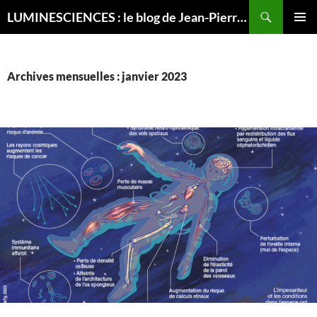
Recherche
LUMINESCIENCES : le blog de Jean-Pierre LUMINET, astrophysicien
ALLER
MENU
AU
PRINCI
CONTENU
Archives mensuelles : janvier 2023