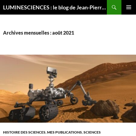
Recherche
LUMINESCIENCES : le blog de Jean-Pierre LUMINET, astrophysicien
ALLER
MENU
AU
PRINCI
CONTENU
Archives mensuelles : août 2021
HISTOIRE DES SCIENCES
,
MES PUBLICATIONS
,
SCIENCES