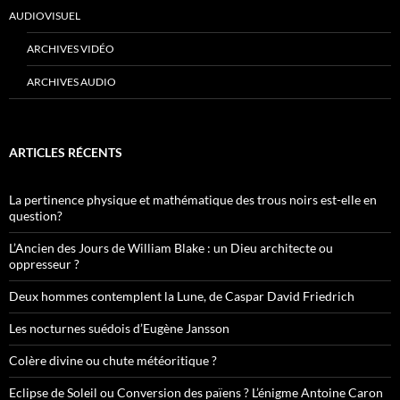
AUDIOVISUEL
ARCHIVES VIDÉO
ARCHIVES AUDIO
ARTICLES RÉCENTS
La pertinence physique et mathématique des trous noirs est-elle en
question?
L’Ancien des Jours de William Blake : un Dieu architecte ou
oppresseur ?
Deux hommes contemplent la Lune, de Caspar David Friedrich
Les nocturnes suédois d’Eugène Jansson
Colère divine ou chute météoritique ?
Eclipse de Soleil ou Conversion des païens ? L’énigme Antoine Caron