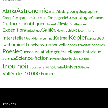
Astronomie
Alaska
Big bang
Biographie
astéroïdes
Cosmologie
Copernic
Conquête spatiale
Cosmogonie
Cosmos
Culture scientifique
Einstein
Dobzynski
Esthétique
Galilée
Expédition
Fantastique
Holographie
Héliocentrisme
Kepler
Interstellar
Katmai
Jean-Pierre Luminet
LIGO
Laplace
Luminet
Newton
Lune
nouvelle
ondes gravitationnelles
Liszt
Poésie
relativité générale
Queneau
Roman historique
Science-fiction
Science
théorie des cordes
Singapour
trou noir
Univers
Tycho Brahe
trous noirs
Utopie
Vallée des 10 000 Fumées
SCIENCES