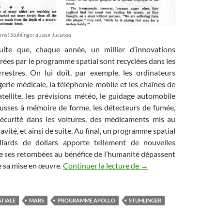
Ernst Stuhlinger à sœur Jucunda
suite que, chaque année, un millier d’innovations
ées par le programme spatial sont recyclées dans les
rrestres. On lui doit, par exemple, les ordinateurs
erie médicale, la téléphonie mobile et les chaînes de
atellite, les prévisions météo, le guidage automobile
usses à mémoire de forme, les détecteurs de fumée,
sécurité dans les voitures, des médicaments mis au
vité, et ainsi de suite. Au final, un programme spatial
liards de dollars apporte tellement de nouvelles
e ses retombées au bénéfice de l’humanité dépassent
Les Chroniques de l’esp
de sa mise en œuvre.
Continuer la lecture de
→
ATIALE
MARS
PROGRAMME APOLLO
STUHLINGER