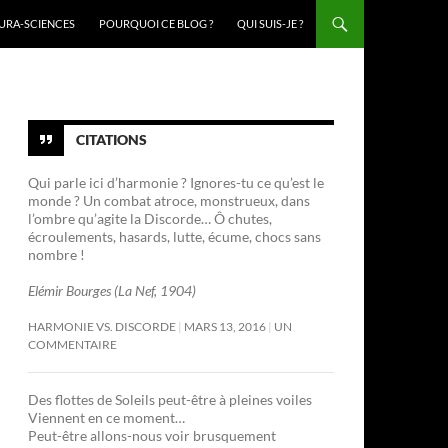
URA-SCIENCES
POURQUOI CE BLOG ?
QUI SUIS-JE ?
CITATIONS
Qui parle ici d’harmonie ? Ignores-tu ce qu’est le
monde ? Un combat atroce, monstrueux, dans
l’ombre qu’agite la Discorde… Ô chutes,
écroulements, hasards, lutte, écume, chocs sans
nombre !
Elémir Bourges (La Nef, 1904)
HARMONIE VS. DISCORDE
MARS 13, 2016
UN
COMMENTAIRE
Des flottes de Soleils peut-être à pleines voiles
Viennent en ce moment…
Peut-être allons-nous voir brusquement