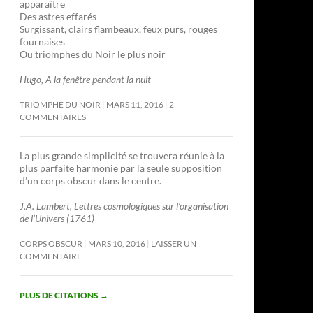
apparaître
Des astres effarés
Surgissant, clairs flambeaux, feux purs, rouges
fournaises
Ou triomphes du Noir le plus noir
Hugo, A la fenêtre pendant la nuit
TRIOMPHE DU NOIR
MARS 11, 2016
2
COMMENTAIRES
La plus grande simplicité se trouvera réunie à la
plus parfaite harmonie par la seule supposition
d’un corps obscur dans le centre.
J.A. Lambert, Lettres cosmologiques sur l’organisation
de l’Univers (1761)
CORPS OBSCUR
MARS 10, 2016
LAISSER UN
COMMENTAIRE
PLUS DE CITATIONS
→