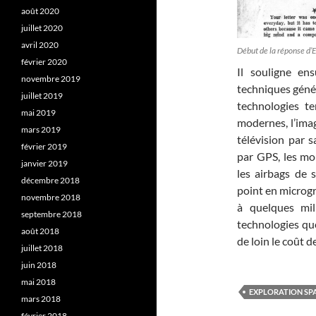
août 2020
juillet 2020
avril 2020
Début de la réponse d’
février 2020
Il souligne en
novembre 2019
techniques génér
juillet 2019
technologies te
mai 2019
modernes, l’imag
mars 2019
télévision par s
février 2019
par GPS, les mo
janvier 2019
les airbags de 
décembre 2018
point en microgra
novembre 2018
à quelques mil
septembre 2018
technologies qu
août 2018
de loin le coût 
juillet 2018
juin 2018
mai 2018
EXPLORATION SP
mars 2018
février 2018