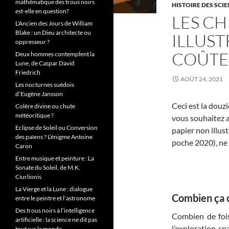
mathématique des trous noirs
HISTOIRE DES SCI
est-elle en question?
LES CH
L’Ancien des Jours de William
Blake : un Dieu architecte ou
ILLUST
oppresseur ?
COÛTE 
Deux hommes contemplent la
Lune, de Caspar David
Friedrich
AOÛT 24, 2021
Les nocturnes suédois
d’Eugène Jansson
Ceci est la douzi
Colère divine ou chute
météoritique ?
vous souhaitez a
Eclipse de Soleil ou Conversion
papier non illus
des païens ? L’énigme Antoine
poche 2020), ne 
Caron
Entre musique et peinture : La
Sonate du Soleil, de M.K.
Ciurlionis
La Vierge et la Lune : dialogue
Combien ça 
entre le peintre et l’astronome
Des trous noirs à l’intelligence
Combien de fois
artificielle : la science ne dit pas
l’exploration sp
tout sur le monde