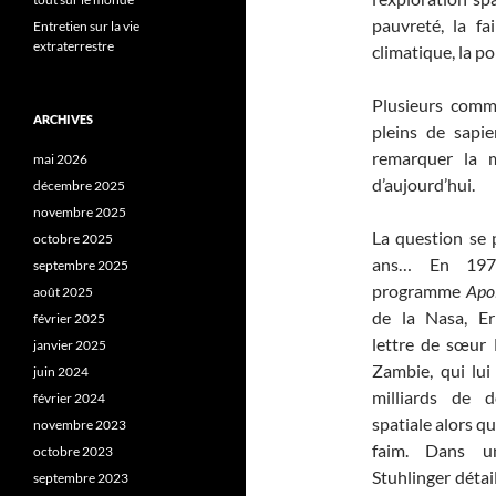
pauvreté, la f
Entretien sur la vie
extraterrestre
climatique, la p
Plusieurs comm
ARCHIVES
pleins de sapi
remarquer la 
mai 2026
d’aujourd’hui.
décembre 2025
novembre 2025
La question se p
octobre 2025
ans… En 197
septembre 2025
programme
Apo
août 2025
de la Nasa, Er
février 2025
lettre de sœur 
janvier 2025
Zambie, qui lu
juin 2024
milliards de d
février 2024
spatiale alors q
novembre 2023
faim. Dans un
octobre 2023
Stuhlinger détai
septembre 2023