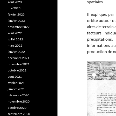
spatiales.
août 2023
mai 2023
Il explique, par
février 2023
orbite autour du
janvier 2023
aires de terrain
novembre 2022
facteurs indiqua
août 2022
précipitation
juillet 2022
informations au
mars 2022
production de no
janvier 2022
décembre 2021
novembre 2021
octobre 2021
août 2021
février 2021
janvier 2021
décembre 2020
novembre 2020
octobre 2020
septembre 2020