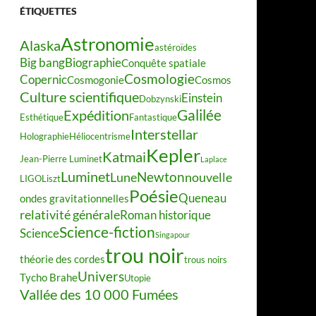
ÉTIQUETTES
Astronomie
Alaska
astéroïdes
Big bang
Biographie
Conquête spatiale
Cosmologie
Copernic
Cosmogonie
Cosmos
Culture scientifique
Einstein
Dobzynski
Galilée
Expédition
Esthétique
Fantastique
Interstellar
Holographie
Héliocentrisme
Kepler
Katmai
Jean-Pierre Luminet
Laplace
Luminet
Newton
Lune
nouvelle
LIGO
Liszt
Poésie
Queneau
ondes gravitationnelles
relativité générale
Roman historique
Science-fiction
Science
Singapour
trou noir
théorie des cordes
trous noirs
Univers
Tycho Brahe
Utopie
Vallée des 10 000 Fumées