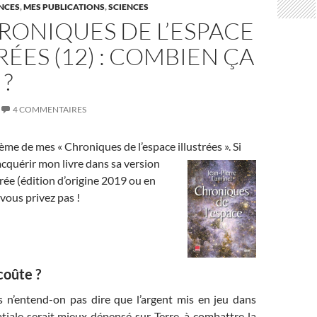
ENCES
,
MES PUBLICATIONS
,
SCIENCES
RONIQUES DE L’ESPACE
RÉES (12) : COMBIEN ÇA
?
4 COMMENTAIRES
ème de mes « Chroniques de l’espace illustrées ». Si
cquérir mon livre dans sa version
trée (édition d’origine 2019 ou en
vous privez pas !
coûte ?
 n’entend-on pas dire que l’argent mis en jeu dans
atiale serait mieux dépensé sur Terre, à combattre la