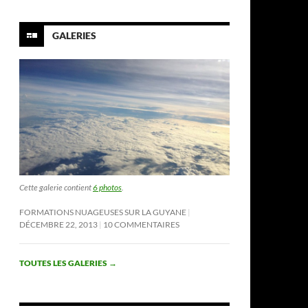
GALERIES
Cette galerie contient
6 photos
.
FORMATIONS NUAGEUSES SUR LA GUYANE
DÉCEMBRE 22, 2013
10 COMMENTAIRES
TOUTES LES GALERIES
→