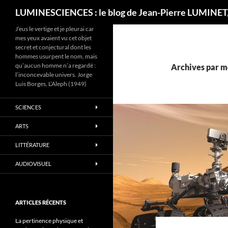
Recherche
LUMINESCIENCES : le blog de Jean-Pierre LUMINET,
J’eus le vertige et je pleurai car
mes yeux avaient vu cet objet
secret et conjectural dont les
hommes usurpent le nom, mais
qu’aucun homme n’a regardé :
Archives par m
l’inconcevable univers. Jorge
Luis Borges, L’Aleph (1949)
SCIENCES
ARTS
LITTÉRATURE
AUDIOVISUEL
ARTICLES RÉCENTS
La pertinence physique et