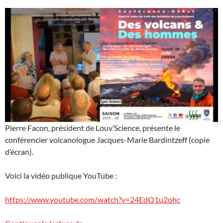
Pierre Facon, président de Louv’Science, présente le
conférencier volcanologue Jacques-Marie Bardintzeff (copie
d’écran).
Voici la vidéo publique YouTube :
https://www.youtube.com/watch?v=24EdQ1u2ohc
Conférence « volcans » à Louveciennes : l