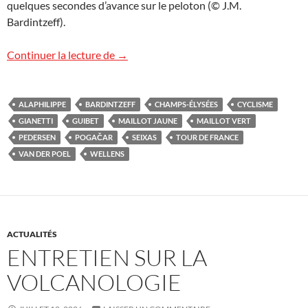
quelques secondes d’avance sur le peloton (© J.M.
Bardintzeff).
Le Tour de France aux Champs-Élysées
Continuer la lecture de
→
ALAPHILIPPE
BARDINTZEFF
CHAMPS-ÉLYSÉES
CYCLISME
GIANETTI
GUIBET
MAILLOT JAUNE
MAILLOT VERT
PEDERSEN
POGAČAR
SEIXAS
TOUR DE FRANCE
VAN DER POEL
WELLENS
ACTUALITÉS
ENTRETIEN SUR LA
VOLCANOLOGIE