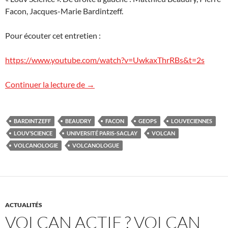
Facon, Jacques-Marie Bardintzeff.
Pour écouter cet entretien :
https://www.youtube.com/watch?v=UwkaxThrRBs&t=2s
Entretien sur la volcanologie
Continuer la lecture de
→
BARDINTZEFF
BEAUDRY
FACON
GEOPS
LOUVECIENNES
LOUV’SCIENCE
UNIVERSITÉ PARIS-SACLAY
VOLCAN
VOLCANOLOGIE
VOLCANOLOGUE
ACTUALITÉS
VOLCAN ACTIF ? VOLCAN