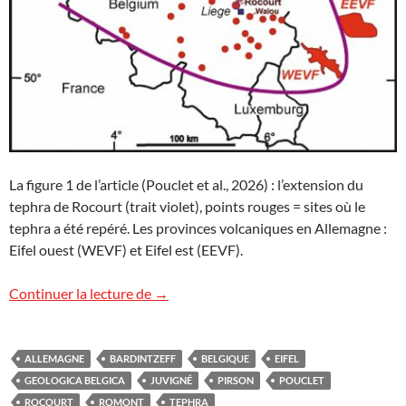
La figure 1 de l’article (Pouclet et al., 2026) : l’extension du
tephra de Rocourt (trait violet), points rouges = sites où le
tephra a été repéré. Les provinces volcaniques en Allemagne :
Eifel ouest (WEVF) et Eifel est (EEVF).
Le tephra de Romont en Belgique
Continuer la lecture de
→
ALLEMAGNE
BARDINTZEFF
BELGIQUE
EIFEL
GEOLOGICA BELGICA
JUVIGNÉ
PIRSON
POUCLET
ROCOURT
ROMONT
TEPHRA