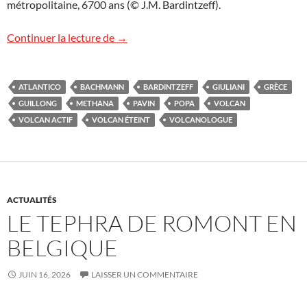
métropolitaine, 6700 ans (© J.M. Bardintzeff).
Volcan actif ? Volcan éteint ?
Continuer la lecture de
→
ATLANTICO
BACHMANN
BARDINTZEFF
GIULIANI
GRÈCE
GUILLONG
METHANA
PAVIN
POPA
VOLCAN
VOLCAN ACTIF
VOLCAN ÉTEINT
VOLCANOLOGUE
ACTUALITÉS
LE TEPHRA DE ROMONT EN
BELGIQUE
JUIN 16, 2026
LAISSER UN COMMENTAIRE