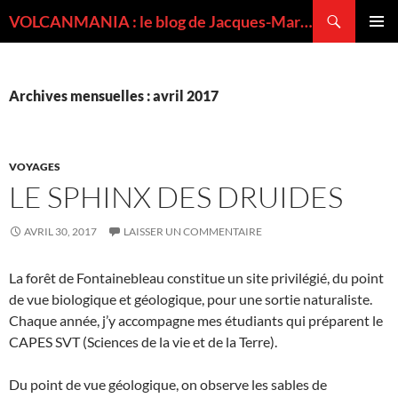
Recherche
VOLCANMANIA : le blog de Jacques-Marie BARDINTZEFF, volcanologue
ALLER
MENU
AU
PRINCI
CONTENU
Archives mensuelles : avril 2017
VOYAGES
LE SPHINX DES DRUIDES
AVRIL 30, 2017
LAISSER UN COMMENTAIRE
La forêt de Fontainebleau constitue un site privilégié, du point
de vue biologique et géologique, pour une sortie naturaliste.
Chaque année, j’y accompagne mes étudiants qui préparent le
CAPES SVT (Sciences de la vie et de la Terre).
Du point de vue géologique, on observe les sables de