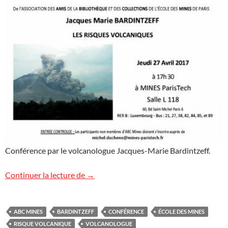
Conférence par le volcanologue Jacques-Marie Bardintzeff.
Conférence à l’École des Mines
Continuer la lecture de
→
ABC MINES
BARDINTZEFF
CONFÉRENCE
ÉCOLE DES MINES
RISQUE VOLCANIQUE
VOLCANOLOGUE