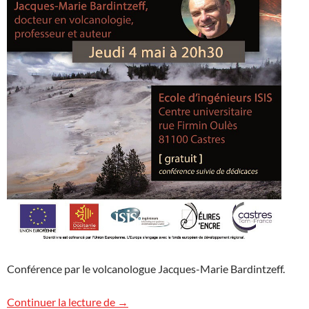
Conférence par le volcanologue Jacques-Marie Bardintzeff.
Scientilivre mène l’enquête
Continuer la lecture de
→