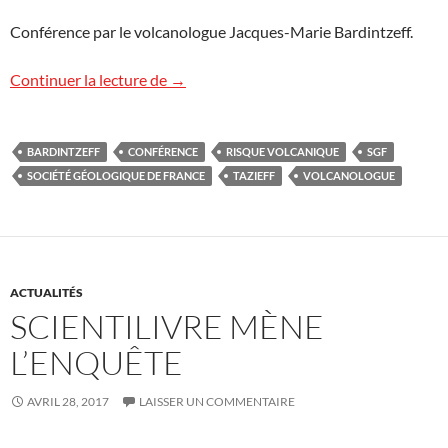
Conférence par le volcanologue Jacques-Marie Bardintzeff.
Conférence à Agde
Continuer la lecture de
→
BARDINTZEFF
CONFÉRENCE
RISQUE VOLCANIQUE
SGF
SOCIÉTÉ GÉOLOGIQUE DE FRANCE
TAZIEFF
VOLCANOLOGUE
ACTUALITÉS
SCIENTILIVRE MÈNE
L’ENQUÊTE
AVRIL 28, 2017
LAISSER UN COMMENTAIRE