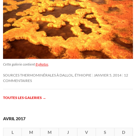
Cette galerie contient
8 photos
.
SOURCES THERMOMINÉRALES À DALLOL, ÉTHIOPIE
JANVIER 5, 2014
12
COMMENTAIRES
TOUTES LES GALERIES
→
AVRIL 2017
L
M
M
J
V
S
D