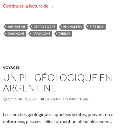
Le Fitz Roy, Patagonie, Argentine
Continuer la lecture de
→
ARGENTINE
CERRO TORRE
EL CHALTÉN
FITZ ROY
MAGNONE
PATAGONIE
TERRAY
VOYAGES
UN PLI GÉOLOGIQUE EN
ARGENTINE
OCTOBRE 2, 2024
LAISSER UN COMMENTAIRE
Les couches géologiques, appelées strates, peuvent être
déformées, plissées : elles forment un pli ou plissement.