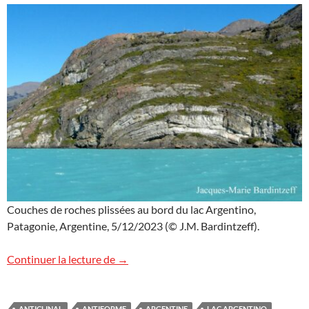
Couches de roches plissées au bord du lac Argentino,
Patagonie, Argentine, 5/12/2023 (© J.M. Bardintzeff).
Un pli géologique en Argentine
Continuer la lecture de
→
ANTICLINAL
ANTIFORME
ARGENTINE
LAC ARGENTINO