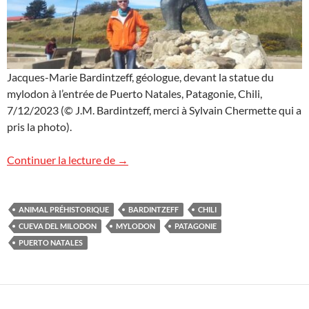
Jacques-Marie Bardintzeff, géologue, devant la statue du
mylodon à l’entrée de Puerto Natales, Patagonie, Chili,
7/12/2023 (© J.M. Bardintzeff, merci à Sylvain Chermette qui a
pris la photo).
Le mylodon, un animal préhistorique au C
Continuer la lecture de
→
ANIMAL PRÉHISTORIQUE
BARDINTZEFF
CHILI
CUEVA DEL MILODON
MYLODON
PATAGONIE
PUERTO NATALES