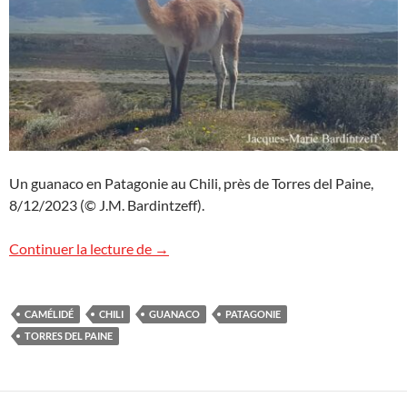
Un guanaco en Patagonie au Chili, près de Torres del Paine,
8/12/2023 (© J.M. Bardintzeff).
Un guanaco au Chili
Continuer la lecture de
→
CAMÉLIDÉ
CHILI
GUANACO
PATAGONIE
TORRES DEL PAINE