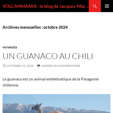
Recherche
VOLCANMANIA : le blog de Jacques-Marie BARDINTZEFF, volcanologue
ALLER
MENU
AU
PRINCI
CONTENU
Archives mensuelles : octobre 2024
VOYAGES
UN GUANACO AU CHILI
OCTOBRE 31, 2024
LAISSER UN COMMENTAIRE
Le guanaco est un animal emblématique de la Patagonie
chilienne.