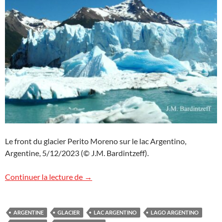
Le front du glacier Perito Moreno sur le lac Argentino,
Argentine, 5/12/2023 (© J.M. Bardintzeff).
Glacier Perito Moreno, Argentine (suite)
Continuer la lecture de
→
ARGENTINE
GLACIER
LAC ARGENTINO
LAGO ARGENTINO