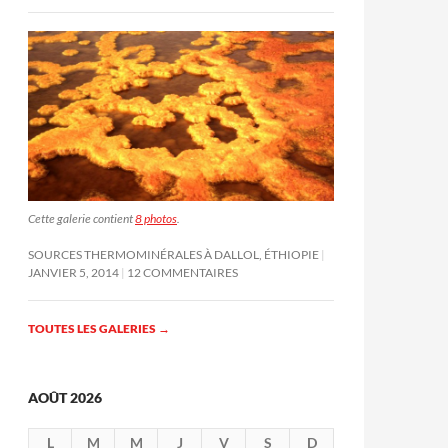
Cette galerie contient
8 photos
.
SOURCES THERMOMINÉRALES À DALLOL, ÉTHIOPIE
JANVIER 5, 2014
12 COMMENTAIRES
TOUTES LES GALERIES
→
AOÛT 2026
L
M
M
J
V
S
D