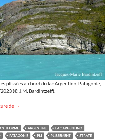
s plissées au bord du lac Argentino, Patagonie,
2023 (© J.M. Bardintzeff).
Un pli géologique en Argentine
ture de
→
ANTIFORME
ARGENTINE
LAC ARGENTINO
O
PATAGONIE
PLI
PLISSEMENT
STRATE