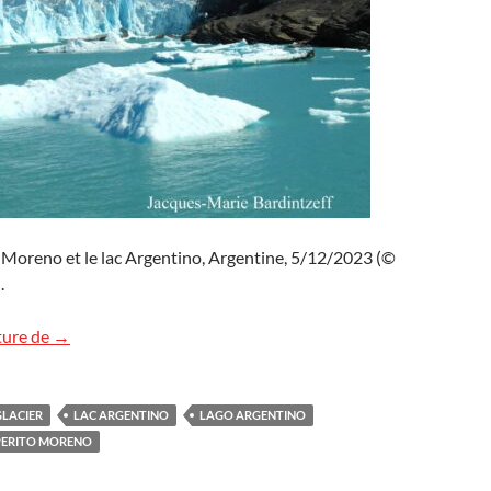
o Moreno et le lac Argentino, Argentine, 5/12/2023 (©
.
Le glacier Perito Moreno en Argentine
ture de
→
GLACIER
LAC ARGENTINO
LAGO ARGENTINO
PERITO MORENO