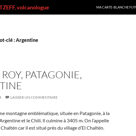
ALLER AU CONTENU
ZEFF, volcanologue
MA CARTE-BLANCHE FUT
t-clé : Argentine
Z ROY, PATAGONIE,
TINE
4
LAISSER UN COMMENTAIRE
une montagne emblématique, située en Patagonie, à la
’Argentine et le Chili. Il culmine à 3405 m. On l’appelle
haltén car il est situé près du village d’El Chaltén.