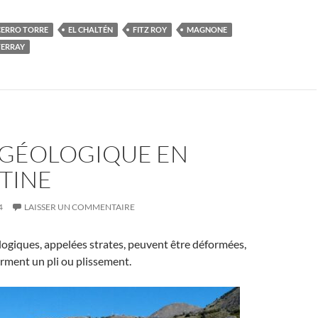
CERRO TORRE
EL CHALTÉN
FITZ ROY
MAGNONE
TERRAY
I GÉOLOGIQUE EN
TINE
4
LAISSER UN COMMENTAIRE
ogiques, appelées strates, peuvent être déformées,
forment un pli ou plissement.