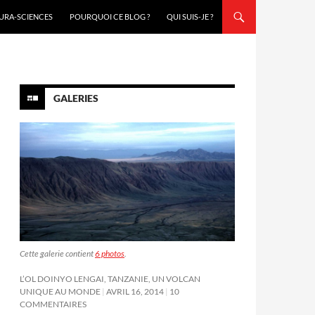
URA-SCIENCES
POURQUOI CE BLOG ?
QUI SUIS-JE ?
GALERIES
Cette galerie contient
6 photos
.
L’OL DOINYO LENGAI, TANZANIE, UN VOLCAN
UNIQUE AU MONDE
AVRIL 16, 2014
10
COMMENTAIRES