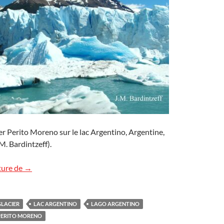
ier Perito Moreno sur le lac Argentino, Argentine,
. Bardintzeff).
Glacier Perito Moreno, Argentine (suite)
ture de
→
GLACIER
LAC ARGENTINO
LAGO ARGENTINO
PERITO MORENO