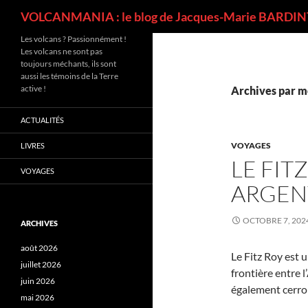
Recherche
VOLCANMANIA : le blog de Jacques-Marie BARDINT
Les volcans ? Passionnément !
Les volcans ne sont pas
toujours méchants, ils sont
aussi les témoins de la Terre
active !
Archives par mo
ACTUALITÉS
VOYAGES
LIVRES
LE FIT
VOYAGES
ARGEN
OCTOBRE 7, 202
ARCHIVES
août 2026
Le Fitz Roy est 
juillet 2026
frontière entre l
juin 2026
également cerro C
mai 2026