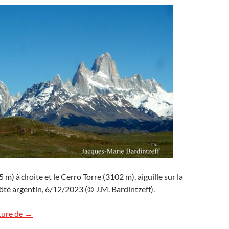
 m) à droite et le Cerro Torre (3102 m), aiguille sur la
ôté argentin, 6/12/2023 (© J.M. Bardintzeff).
Le Fitz Roy, Patagonie, Argentine
ture de
→