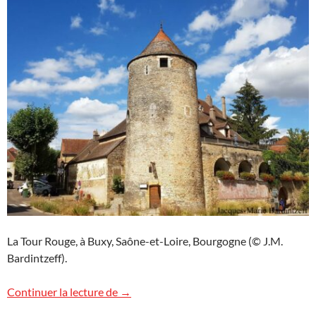
La Tour Rouge, à Buxy, Saône-et-Loire, Bourgogne (© J.M.
Bardintzeff).
Buxy la médiévale, Bourgogne
Continuer la lecture de
→