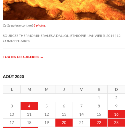
Cette galerie contient
8 photos
.
SOURCES THERMOMINÉRALES À DALLOL, ÉTHIOPIE
JANVIER 5, 2014
12
COMMENTAIRES
TOUTES LES GALERIES
→
AOÛT 2020
L
M
M
J
V
S
D
1
2
3
4
5
6
7
8
9
10
11
12
13
14
15
16
17
18
19
20
21
22
23