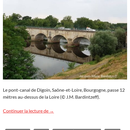
Le pont-canal de Digoin, Saône-et-Loire, Bourgogne, passe 12
mètres au-dessus de la Loire (© J.M. Bardintzeff).
Le pont-canal de Digoin, Bourgogne
Continuer la lecture de
→