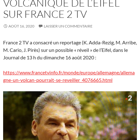
VOLCANIQUE DE L’EIFEL
SUR FRANCE 2 TV
AOÛT 16, 2020
LAISSER UN COMMENTAIRE
France 2 TV a consacré un reportage (K. Adda-Rezig, M. Arribe,
M. Cario, J. Pirès) sur un possible « réveil » de l’Eifel, dans le
Journal de 13 h du dimanche 16 août 2020 :
https://www.francetvinfo.fr/monde/europe/allemagne/allema
gne-un-volcan-pourrait-se-reveiller_4076665.html