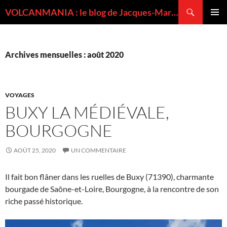
Recherche
VOLCANMANIA : le blog de Jacques-Marie BARDINTZEFF, volcanologue
ALLER
MENU
AU
PRINCI
CONTENU
Archives mensuelles : août 2020
VOYAGES
BUXY LA MÉDIÉVALE,
BOURGOGNE
AOÛT 25, 2020
UN COMMENTAIRE
Il fait bon flâner dans les ruelles de Buxy (71390), charmante
bourgade de Saône-et-Loire, Bourgogne, à la rencontre de son
riche passé historique.