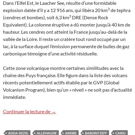
Dans l’Eifel Est, le Laacher See, résulte d’une formidable
3
explosion datée d’il y a 12 916 ans, qui libéra 20 km
de tephra
3
(cendres et bombes), soit 6,3 km
DRE (Dense Rock
Equivalent). La colonne éruptive a dû monter jusqu’à 40 km de
hauteur. Les cendres ont atteint la France jusqu’au-delà de la
vallée de la Loire. Il reste un cratère tout rond occupé par un
lac, à la surface duquel l’émission permanente de bulles de gaz
carbonique témoigne d’une activité résiduelle.
Cette zone volcanique montre certaines similitudes avec la
chaîne des Puys française. Elle figure dans la liste des volcans
récents potentiellement actifs établie par le GVP (Global
Volcanism Program), bien qu’un « réveil » ne soit pas d’actualité
immédiate.
« Réveil » de la région volcanique de l’Eif
Continuer la lecture de
→
ADDA-REZIG
ALLEMAGNE
ARRIBE
BARDINTZEFF
CARIO