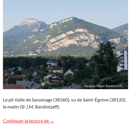
Le pli-faille de Sassenage (38360), vu de Saint-Égrève (38120),
le matin (© J.M. Bardintzeff).
Le pli-faille de Sassenage, Alpes
Continuer la lecture de
→