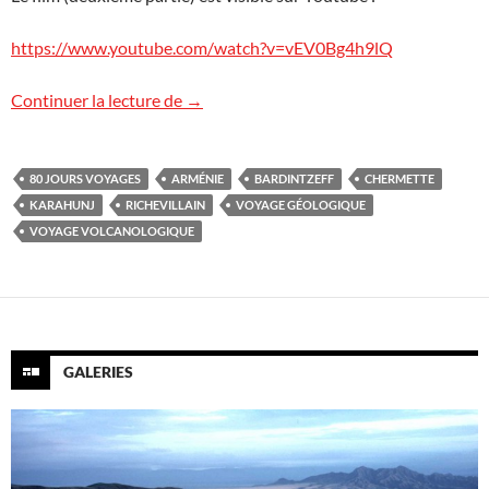
https://www.youtube.com/watch?v=vEV0Bg4h9lQ
Arménie : le film ! (2e partie)
Continuer la lecture de
→
80 JOURS VOYAGES
ARMÉNIE
BARDINTZEFF
CHERMETTE
KARAHUNJ
RICHEVILLAIN
VOYAGE GÉOLOGIQUE
VOYAGE VOLCANOLOGIQUE
GALERIES