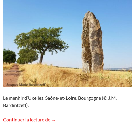
Le menhir d’Uxelles, Saône-et-Loire, Bourgogne (© J.M.
Bardintzeff).
Le menhir d’Uxelles, Bourgogne
Continuer la lecture de
→