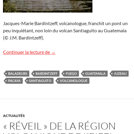
Jacques-Marie Bardintzeff, volcanologue, franchit un pont un
peu inquiétant, non loin du volcan Santiaguito au Guatemala
(© J.M. Bardintzeff).
Les « Baladeurs » au Guatemala
Continuer la lecture de
→
BALADEURS
BARDINTZEFF
FUEGO
GUATEMALA
JUZEAU
PACAYA
SANTIAGUITO
VOLCANOLOGUE
ACTUALITÉS
« RÉVEIL » DE LA RÉGION