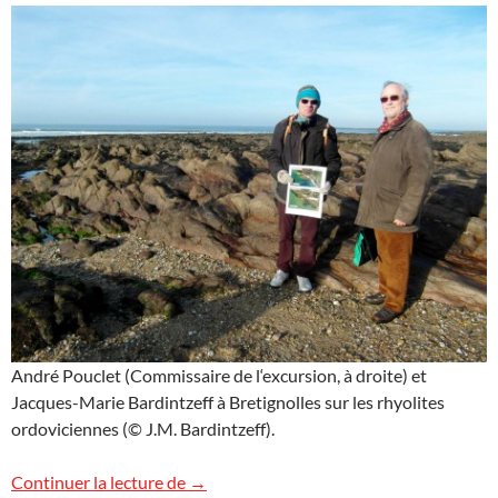
André Pouclet (Commissaire de l‘excursion, à droite) et
Jacques-Marie Bardintzeff à Bretignolles sur les rhyolites
ordoviciennes (© J.M. Bardintzeff).
Des volcans en Vendée !
Continuer la lecture de
→