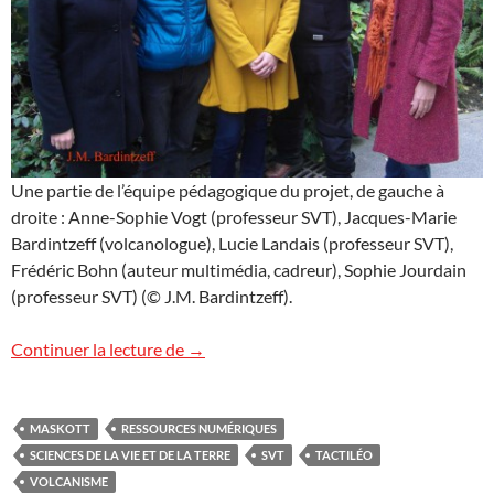
Une partie de l’équipe pédagogique du projet, de gauche à
droite : Anne-Sophie Vogt (professeur SVT), Jacques-Marie
Bardintzeff (volcanologue), Lucie Landais (professeur SVT),
Frédéric Bohn (auteur multimédia, cadreur), Sophie Jourdain
(professeur SVT) (© J.M. Bardintzeff).
Ressources numériques en SVT
Continuer la lecture de
→
MASKOTT
RESSOURCES NUMÉRIQUES
SCIENCES DE LA VIE ET DE LA TERRE
SVT
TACTILÉO
VOLCANISME