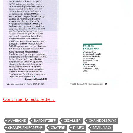
Sciences et Avenir : champs Phlégréens
Continuer la lecture de
→
AUVERGNE
BARDINTZEFF
CÉZALLIER
CHAÎNE DES PUYS
CHAMPS PHLÉGRÉENS
CRATÈRE
DI MEO
PAVIN (LAC)