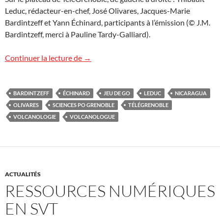
Leduc, rédacteur-en-chef, José Olivares, Jacques-Marie
Bardintzeff et Yann Échinard, participants à l’émission (© J.M.
Bardintzeff, merci à Pauline Tardy-Galliard).
TéléGrenoble
Continuer la lecture de
→
BARDINTZEFF
ÉCHINARD
JEU DE GO
LEDUC
NICARAGUA
OLIVARES
SCIENCES PO GRENOBLE
TÉLÉGRENOBLE
VOLCANOLOGIE
VOLCANOLOGUE
ACTUALITÉS
RESSOURCES NUMÉRIQUES
EN SVT