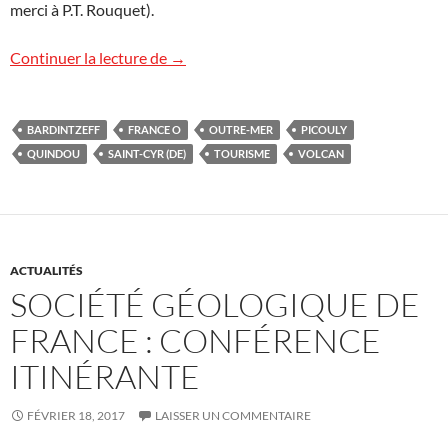
merci à P.T. Rouquet).
Volcans et tourisme sur France O (TV)
Continuer la lecture de
→
BARDINTZEFF
FRANCE O
OUTRE-MER
PICOULY
QUINDOU
SAINT-CYR (DE)
TOURISME
VOLCAN
ACTUALITÉS
SOCIÉTÉ GÉOLOGIQUE DE
FRANCE : CONFÉRENCE
ITINÉRANTE
FÉVRIER 18, 2017
LAISSER UN COMMENTAIRE