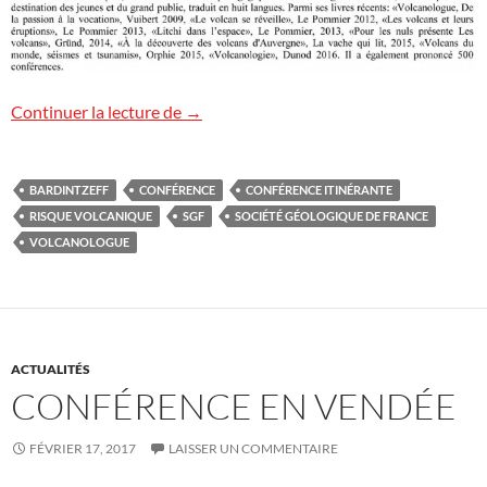
Société Géologique de France : Conféren
Continuer la lecture de
→
BARDINTZEFF
CONFÉRENCE
CONFÉRENCE ITINÉRANTE
RISQUE VOLCANIQUE
SGF
SOCIÉTÉ GÉOLOGIQUE DE FRANCE
VOLCANOLOGUE
ACTUALITÉS
CONFÉRENCE EN VENDÉE
FÉVRIER 17, 2017
LAISSER UN COMMENTAIRE