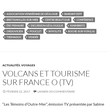
ASSOCIATION VENDÉENNE DE GÉOLOGIE
BARDINTZEFF
BRETIGNOLLES-SUR-MER
CENTRE BEAUTOUR
CONFÉRENCE
ÈRE PRIMAIRE
EXCURSION GÉOLOGIQUE
IGNIMBRITE
ORDOVICIEN
POUCLET
RHYOLITE
ROCHE-SUR-YON (LA)
TREMADOC
VENDÉE
ACTUALITÉS
,
VOYAGES
VOLCANS ET TOURISME
SUR FRANCE O (TV)
FÉVRIER 22, 2017
LAISSER UN COMMENTAIRE
“Les Témoins d’Outre-Mer”, émission TV présentée par Sabine