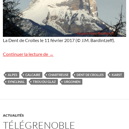
La Dent de Crolles le 11 février 2017 (© J.M. Bardintzeff).
Dent de Crolles
Continuer la lecture de
→
ALPES
CALCAIRE
CHARTREUSE
DENT DE CROLLES
KARST
SYNCLINAL
TROU DU GLAZ
URGONIEN
ACTUALITÉS
TÉLÉGRENOBLE