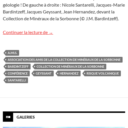
géologie ! De gauche à droite : Nicole Santarelli, Jacques-Marie
Bardintzeff, Jacques Geyssant, Jean Hernandez, devant la
Collection de Minéraux de la Sorbonne (© J.M. Bardintzeff).
La Collection de Minéraux de la Sorbonn
Continuer la lecture de
→
A.MI.S.
ASSOCIATION DES AMIS DE LA COLLECTION DE MINÉRAUX DE LA SORBONNE
BARDINTZEFF
COLLECTION DE MINÉRAUX DE LA SORBONNE
CONFÉRENCE
GEYSSANT
HERNANDEZ
RISQUE VOLCANIQUE
SANTARELLI
GALERIES