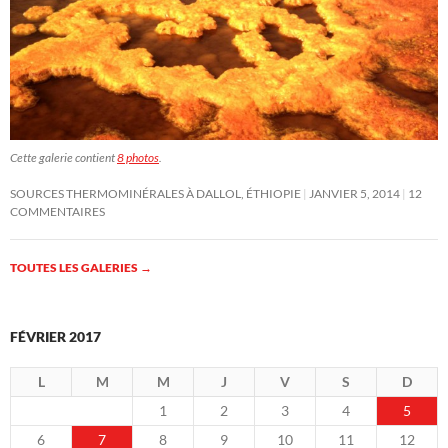
Cette galerie contient
8 photos
.
SOURCES THERMOMINÉRALES À DALLOL, ÉTHIOPIE
JANVIER 5, 2014
12
COMMENTAIRES
TOUTES LES GALERIES
→
FÉVRIER 2017
L
M
M
J
V
S
D
1
2
3
4
5
6
7
8
9
10
11
12