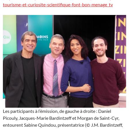
tourisme-et-curiosite-scientifique-font-bon-menage_tv
Les participants à l’émission, de gauche à droite : Daniel
Picouly, Jacques-Marie Bardintzeff et Morgan de Saint-Cyr,
entourent Sabine Quindou, présentatrice (© J.M. Bardintzeff,