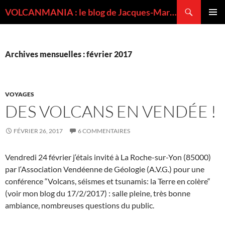
Recherche
VOLCANMANIA : le blog de Jacques-Marie BARDINTZEFF, volcanologue
ALLER
MENU
AU
PRINCI
CONTENU
Archives mensuelles : février 2017
VOYAGES
DES VOLCANS EN VENDÉE !
FÉVRIER 26, 2017
6 COMMENTAIRES
Vendredi 24 février j‘étais invité à La Roche-sur-Yon (85000)
par l‘Association Vendéenne de Géologie (A.V.G.) pour une
conférence “Volcans, séismes et tsunamis: la Terre en colère“
(voir mon blog du 17/2/2017) : salle pleine, très bonne
ambiance, nombreuses questions du public.