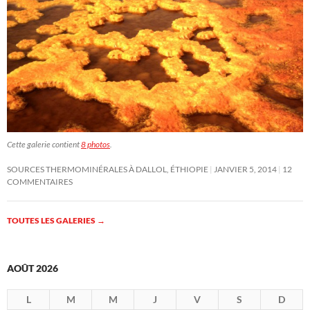
Cette galerie contient
8 photos
.
SOURCES THERMOMINÉRALES À DALLOL, ÉTHIOPIE
JANVIER 5, 2014
12
COMMENTAIRES
TOUTES LES GALERIES
→
AOÛT 2026
L
M
M
J
V
S
D