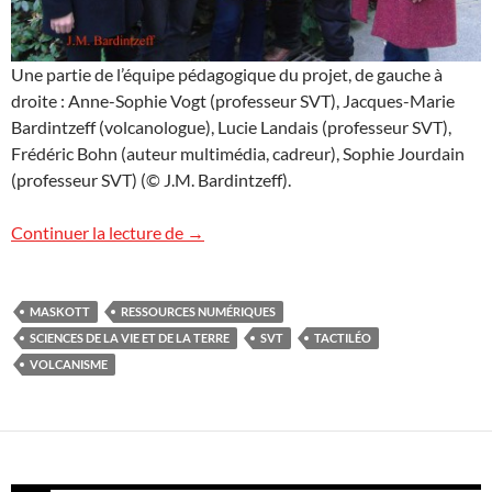
Une partie de l’équipe pédagogique du projet, de gauche à
droite : Anne-Sophie Vogt (professeur SVT), Jacques-Marie
Bardintzeff (volcanologue), Lucie Landais (professeur SVT),
Frédéric Bohn (auteur multimédia, cadreur), Sophie Jourdain
(professeur SVT) (© J.M. Bardintzeff).
Ressources numériques en SVT
Continuer la lecture de
→
MASKOTT
RESSOURCES NUMÉRIQUES
SCIENCES DE LA VIE ET DE LA TERRE
SVT
TACTILÉO
VOLCANISME