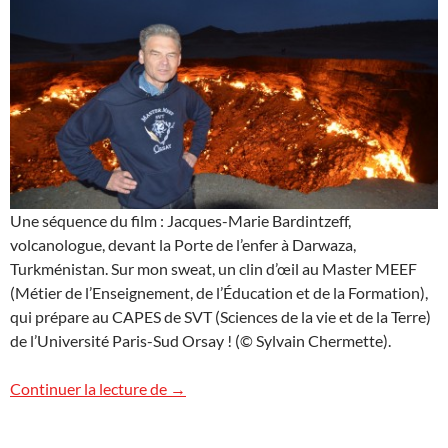
Une séquence du film : Jacques-Marie Bardintzeff,
volcanologue, devant la Porte de l’enfer à Darwaza,
Turkménistan. Sur mon sweat, un clin d’œil au Master MEEF
(Métier de l’Enseignement, de l’Éducation et de la Formation),
qui prépare au CAPES de SVT (Sciences de la vie et de la Terre)
de l’Université Paris-Sud Orsay ! (© Sylvain Chermette).
Turkménistan : le film !
Continuer la lecture de
→