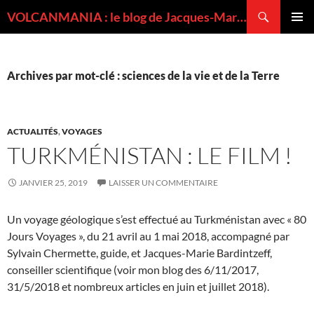
Recherche
VOLCANMANIA : le blog de Jacques-Marie BARDINTZEFF, volcanologue
ALLER
MENU
AU
PRINCI
CONTENU
Archives par mot-clé : sciences de la vie et de la Terre
ACTUALITÉS
,
VOYAGES
TURKMÉNISTAN : LE FILM !
JANVIER 25, 2019
LAISSER UN COMMENTAIRE
Un voyage géologique s’est effectué au Turkménistan avec « 80
Jours Voyages », du 21 avril au 1 mai 2018, accompagné par
Sylvain Chermette, guide, et Jacques-Marie Bardintzeff,
conseiller scientifique (voir mon blog des 6/11/2017,
31/5/2018 et nombreux articles en juin et juillet 2018).