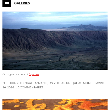
GALERIES
Cette galerie contient
6 photos
.
L’OL DOINYO LENGAI, TANZANIE, UN VOLCAN UNIQUE AU MONDE
AVRIL
16, 2014
10 COMMENTAIRES