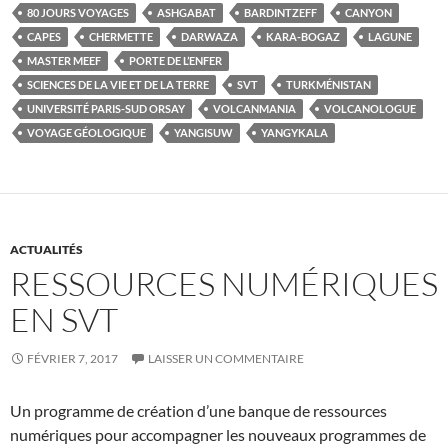
80 JOURS VOYAGES
ASHGABAT
BARDINTZEFF
CANYON
CAPES
CHERMETTE
DARWAZA
KARA-BOGAZ
LAGUNE
MASTER MEEF
PORTE DE L’ENFER
SCIENCES DE LA VIE ET DE LA TERRE
SVT
TURKMÉNISTAN
UNIVERSITÉ PARIS-SUD ORSAY
VOLCANMANIA
VOLCANOLOGUE
VOYAGE GÉOLOGIQUE
YANGISUW
YANGYKALA
ACTUALITÉS
RESSOURCES NUMÉRIQUES
EN SVT
FÉVRIER 7, 2017
LAISSER UN COMMENTAIRE
Un programme de création d’une banque de ressources
numériques pour accompagner les nouveaux programmes de