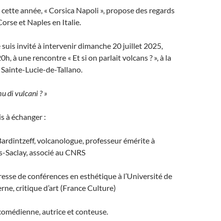
cette année, « Corsica Napoli », propose des regards
Corse et Naples en Italie.
 suis invité à intervenir dimanche 20 juillet 2025,
h, à une rencontre « Et si on parlait volcans ? », à la
Sainte-Lucie-de-Tallano.
mu di vulcani ? »
s à échanger :
rdintzeff, volcanologue, professeur émérite à
is-Saclay, associé au CNRS
resse de conférences en esthétique à l’Université de
rne, critique d’art (France Culture)
comédienne, autrice et conteuse.