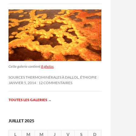
Cette galerie contient
8 photos
.
SOURCES THERMOMINÉRALES À DALLOL, ÉTHIOPIE
JANVIER 5, 2014
12 COMMENTAIRES
TOUTES LES GALERIES
→
JUILLET 2025
L
M
M
J
V
S
D