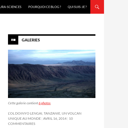
URA-SCIENCES
POURQUOI CE BLOG ?
QUI SUIS-JE ?
GALERIES
Cette galerie contient
6 photos
.
L’OL DOINYO LENGAI, TANZANIE, UN VOLCAN
UNIQUE AU MONDE
AVRIL 16, 2014
10
COMMENTAIRES