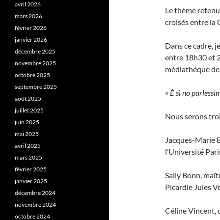
avril 2026
Le thème retenu 
mars 2026
croisés entre la 
février 2026
janvier 2026
Dans ce cadre, je
décembre 2025
entre 18h30 et 20
novembre 2025
médiathèque de 
octobre 2025
septembre 2025
« È sì no parlessi
août 2025
juillet 2025
Nous serons troi
juin 2025
mai 2025
Jacques-Marie Ba
avril 2025
l’Université Par
mars 2025
février 2025
Sally Bonn, maît
janvier 2025
Picardie Jules Ve
décembre 2024
novembre 2024
Céline Vincent, 
octobre 2024