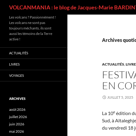
Recherche
VOLCANMANIA : le blog de Jacques-Marie BARDINT
Les volcans ? Passionnément !
Les volcans ne sont pas
toujours méchants, ils sont
aussi les témoins de la Terre
active !
Archives quotid
ACTUALITÉS
ACTUALITÉS
,
LIVR
LIVRES
FESTIV
VOYAGES
EN CO
JUILLET 5, 2025
ARCHIVES
août 2026
e
La 10
édition du
juillet 2026
Sud, à Altaleghj
juin 2026
du vendredi 18 ju
mai 2026