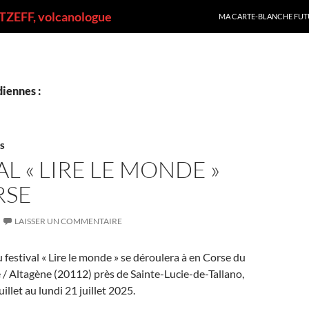
ALLER AU CONTENU
ZEFF, volcanologue
MA CARTE-BLANCHE FUT
iennes :
ES
AL « LIRE LE MONDE »
RSE
LAISSER UN COMMENTAIRE
 festival « Lire le monde » se déroulera à en Corse du
e / Altagène (20112) près de Sainte-Lucie-de-Tallano,
illet au lundi 21 juillet 2025.