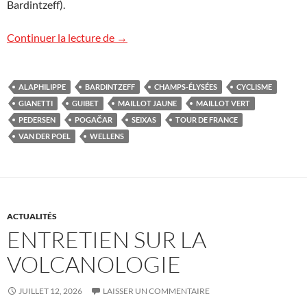
Bardintzeff).
Le Tour de France aux Champs-Élysées
Continuer la lecture de
→
ALAPHILIPPE
BARDINTZEFF
CHAMPS-ÉLYSÉES
CYCLISME
GIANETTI
GUIBET
MAILLOT JAUNE
MAILLOT VERT
PEDERSEN
POGAČAR
SEIXAS
TOUR DE FRANCE
VAN DER POEL
WELLENS
ACTUALITÉS
ENTRETIEN SUR LA
VOLCANOLOGIE
JUILLET 12, 2026
LAISSER UN COMMENTAIRE