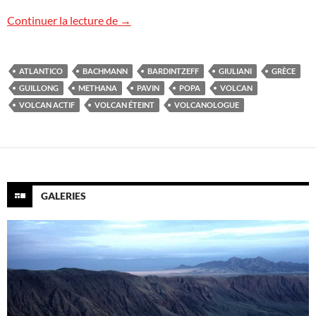
Volcan actif ? Volcan éteint ?
Continuer la lecture de
→
ATLANTICO
BACHMANN
BARDINTZEFF
GIULIANI
GRÈCE
GUILLONG
METHANA
PAVIN
POPA
VOLCAN
VOLCAN ACTIF
VOLCAN ÉTEINT
VOLCANOLOGUE
GALERIES