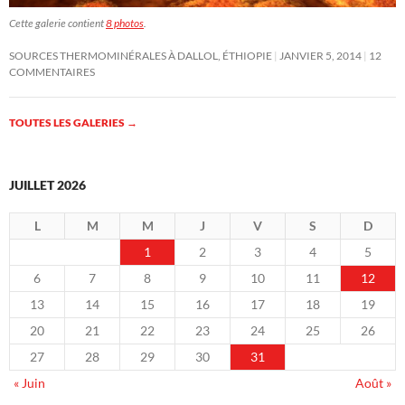
Cette galerie contient
8 photos
.
SOURCES THERMOMINÉRALES À DALLOL, ÉTHIOPIE
JANVIER 5, 2014
12
COMMENTAIRES
TOUTES LES GALERIES
→
JUILLET 2026
L
M
M
J
V
S
D
1
2
3
4
5
6
7
8
9
10
11
12
13
14
15
16
17
18
19
20
21
22
23
24
25
26
27
28
29
30
31
« Juin
Août »