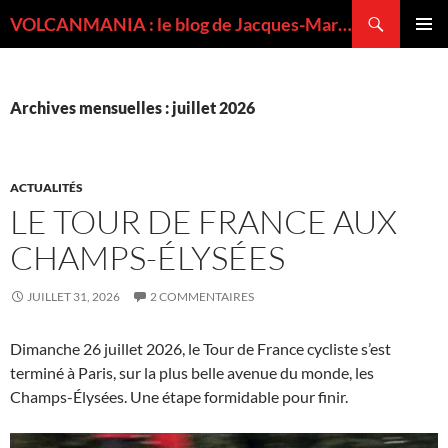
Recherche
VOLCANMANIA : le blog de Jacques-Marie BARDINTZEFF, volcanologue
ALLER
MENU
AU
PRINCI
CONTENU
Archives mensuelles : juillet 2026
ACTUALITÉS
LE TOUR DE FRANCE AUX
CHAMPS-ÉLYSÉES
JUILLET 31, 2026
2 COMMENTAIRES
Dimanche 26 juillet 2026, le Tour de France cycliste s’est
terminé à Paris, sur la plus belle avenue du monde, les
Champs-Élysées. Une étape formidable pour finir.