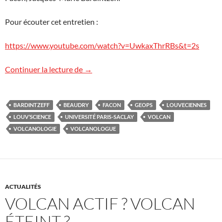
Pour écouter cet entretien :
https://www.youtube.com/watch?v=UwkaxThrRBs&t=2s
Entretien sur la volcanologie
Continuer la lecture de
→
BARDINTZEFF
BEAUDRY
FACON
GEOPS
LOUVECIENNES
LOUV’SCIENCE
UNIVERSITÉ PARIS-SACLAY
VOLCAN
VOLCANOLOGIE
VOLCANOLOGUE
ACTUALITÉS
VOLCAN ACTIF ? VOLCAN
ÉTEINT ?