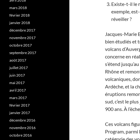
avril 2018
Existe-t-il l
mars 2018
exemple, est-
février 2018
réveiller ?
janvier 2018
décembre 2017
Jacques-Marie Ba
novembre 2017
bien étudiés et t
octobre 2017
volcans d’Auvergn
septembre 2017
concerne en réal
août 2017
s’étend jusqu’au
juillet 2017
Rhône et remont
juin 2017
volcaniques, don
mai 2017
Ardèche, et la c
avril 2017
éruptions remont
mars 2017
sud, c’est le plu
février 2017
900 ans. À l’éche
janvier 2017
décembre 2016
Ces volcans figu
novembre 2016
Program, parmi l
octobre 2016
catégorie des vo