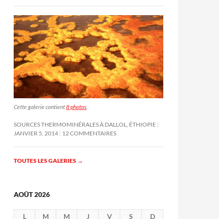
Cette galerie contient
8 photos
.
SOURCES THERMOMINÉRALES À DALLOL, ÉTHIOPIE
JANVIER 5, 2014
12 COMMENTAIRES
TOUTES LES GALERIES
→
AOÛT 2026
L
M
M
J
V
S
D