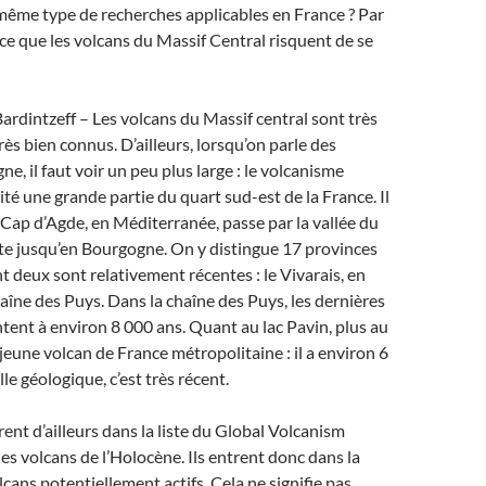
e même type de recherches applicables en France ? Par
ce que les volcans du Massif Central risquent de se
rdintzeff – Les volcans du Massif central sont très
rès bien connus. D’ailleurs, lorsqu’on parle des
e, il faut voir un peu plus large : le volcanisme
ité une grande partie du quart sud-est de la France. Il
 Cap d’Agde, en Méditerranée, passe par la vallée du
e jusqu’en Bourgogne. On y distingue 17 provinces
t deux sont relativement récentes : le Vivarais, en
haîne des Puys. Dans la chaîne des Puys, les dernières
ent à environ 8 000 ans. Quant au lac Pavin, plus au
s jeune volcan de France métropolitaine : il a environ 6
lle géologique, c’est très récent.
rent d’ailleurs dans la liste du Global Volcanism
es volcans de l’Holocène. Ils entrent donc dans la
lcans potentiellement actifs. Cela ne signifie pas