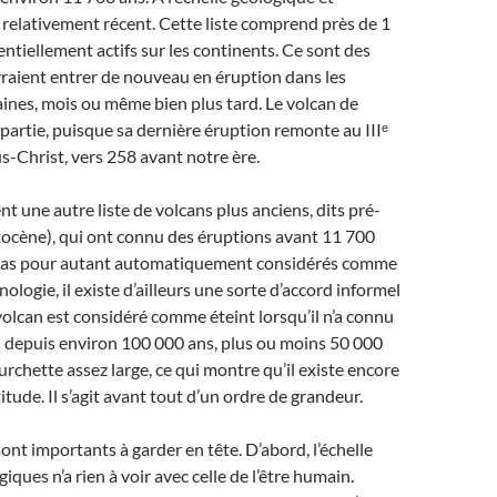
t relativement récent. Cette liste comprend près de 1
ntiellement actifs sur les continents. Ce sont des
raient entrer de nouveau en éruption dans les
ines, mois ou même bien plus tard. Le volcan de
partie, puisque sa dernière éruption remonte au IIIᵉ
us-Christ, vers 258 avant notre ère.
nt une autre liste de volcans plus anciens, dits pré-
tocène), qui ont connu des éruptions avant 11 700
t pas pour autant automatiquement considérés comme
nologie, il existe d’ailleurs une sorte d’accord informel
volcan est considéré comme éteint lorsqu’il n’a connu
 depuis environ 100 000 ans, plus ou moins 50 000
urchette assez large, ce qui montre qu’il existe encore
itude. Il s’agit avant tout d’un ordre de grandeur.
nt importants à garder en tête. D’abord, l’échelle
ques n’a rien à voir avec celle de l’être humain.