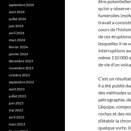
être potentielle
septembre 2024
qu’on y observe 
août 2024
fumerolles (mof
juillet 2024
travail a consist
juin 2024
cours de l’histoi
avril 2024
de ces éruptions
mars 2024
lesquelles il ne 
février 2024
interruptions au
janvier 2024
même 110 000 an
décembre 2023
de vie d’un volca
novembre 2023
octobre 2023
C’est un résultat
septembre 2023
il a été publié d
août 2023
des méthodes sol
juillet 2023
pétrographie, de
juin 2023
L’équipe, compos
mai 2023
roches et des min
avril 2023
d’établir la chr
mars 2023
quelque sorte, i