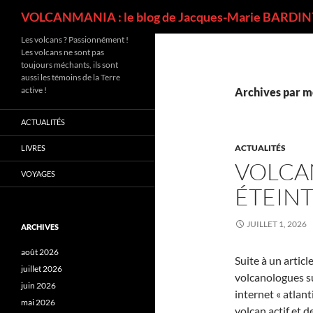
Recherche
VOLCANMANIA : le blog de Jacques-Marie BARDINT
Les volcans ? Passionnément !
Les volcans ne sont pas
toujours méchants, ils sont
aussi les témoins de la Terre
active !
Archives par mo
ACTUALITÉS
ACTUALITÉS
LIVRES
VOLCAN
VOYAGES
ÉTEINT
JUILLET 1, 2026
ARCHIVES
août 2026
Suite à un articl
juillet 2026
volcanologues su
juin 2026
internet « atlant
mai 2026
volcan actif et d