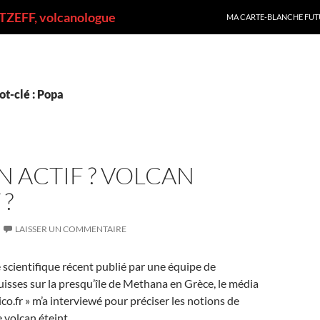
ALLER AU CONTENU
ZEFF, volcanologue
MA CARTE-BLANCHE FUT
t-clé : Popa
 ACTIF ? VOLCAN
 ?
LAISSER UN COMMENTAIRE
e scientifique récent publié par une équipe de
isses sur la presqu’île de Methana en Grèce, le média
ico.fr » m’a interviewé pour préciser les notions de
e volcan éteint.