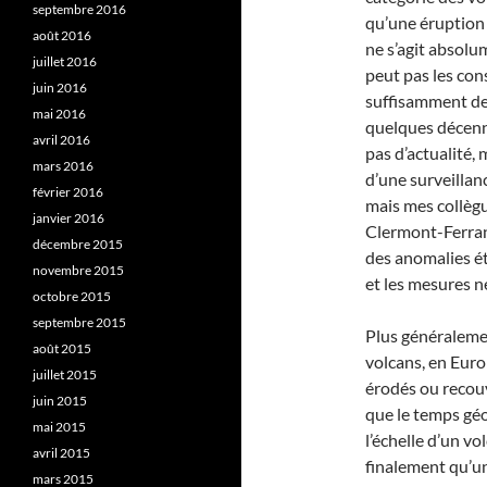
septembre 2016
qu’une éruption s
août 2016
ne s’agit absolu
juillet 2016
peut pas les con
juin 2016
suffisamment de r
mai 2016
quelques décenni
avril 2016
pas d’actualité, 
mars 2016
d’une surveillan
février 2016
mais mes collègu
janvier 2016
Clermont-Ferrand
décembre 2015
des anomalies ét
novembre 2015
et les mesures n
octobre 2015
septembre 2015
Plus généralemen
août 2015
volcans, en Europ
juillet 2015
érodés ou recouve
juin 2015
que le temps géo
mai 2015
l’échelle d’un v
avril 2015
finalement qu’un
mars 2015