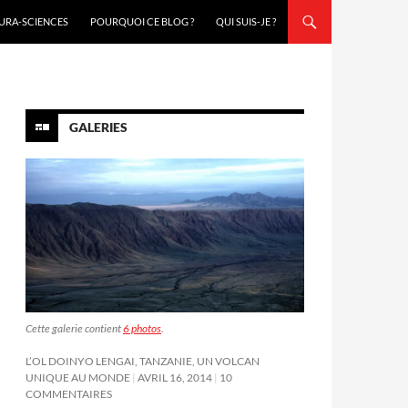
URA-SCIENCES
POURQUOI CE BLOG ?
QUI SUIS-JE ?
GALERIES
Cette galerie contient
6 photos
.
L’OL DOINYO LENGAI, TANZANIE, UN VOLCAN
UNIQUE AU MONDE
AVRIL 16, 2014
10
COMMENTAIRES