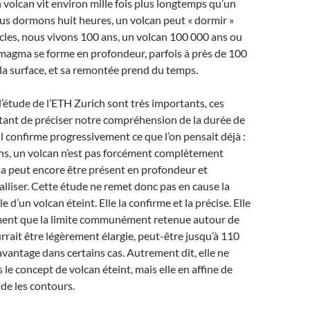
n volcan vit environ mille fois plus longtemps qu’un
us dormons huit heures, un volcan peut « dormir »
cles, nous vivons 100 ans, un volcan 100 000 ans ou
e magma se forme en profondeur, parfois à près de 100
la surface, et sa remontée prend du temps.
 l’étude de l’ETH Zurich sont très importants, ces
tant de préciser notre compréhension de la durée de
Il confirme progressivement ce que l’on pensait déjà :
ns, un volcan n’est pas forcément complètement
a peut encore être présent en profondeur et
talliser. Cette étude ne remet donc pas en cause la
le d’un volcan éteint. Elle la confirme et la précise. Elle
ent que la limite communément retenue autour de
rait être légèrement élargie, peut-être jusqu’à 110
avantage dans certains cas. Autrement dit, elle ne
le concept de volcan éteint, mais elle en affine de
ide les contours.