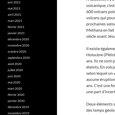
juin 2021
volcanique, c’es
mai 2021
600 volcans pote
avril 2021
volcans qui pour
mars 2021
prochaines sema
février 2021
Methana en fait 
janvier 2021
siècle avant Jés
décembre 2020
novembre 2020
Il existe égaleme
octobre 2020
Holocène (Pléis
septembre 2020
ans. Ils ne son
août 2020
éteints. En volca
juillet 2020
selon lequel un 
juin 2020
aucune éruption
mai 2020
ans. C’est une fo
mars 2020
une part d’incert
février 2020
janvier 2020
Deux éléments so
décembre 2019
des temps géologi
novembre 2019