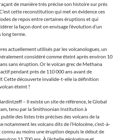
açant de manière très précise son histoire sur près
C’est cette reconstitution qui met en évidence ces
iodes de repos entre certaines éruptions et qui
idérer la façon dont on envisage l’évolution d’un
s long terme.
tères actuellement utilisés par les volcanologues, un
énéralement considéré comme éteint après environ 10
ans sans éruption. Or le volcan grec de Methana
inactif pendant près de 110 000 ans avant de
f. Cette découverte invalide-t-elle la définition
volcan éteint ?
dintzeff – Il existe un site de référence, le Global
m, tenu par la Smithsonian Institution à
publie des listes très précises des volcans de la
nse notamment les volcans dits de l’Holocène, c’est-à-
t connu au moins une éruption depuis le début de
a environ 11 700 ans. À l’échelle géologique et