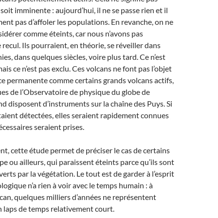
oit imminente : aujourd’hui, il ne se passe rien et il
ment pas d’affoler les populations. En revanche, on ne
sidérer comme éteints, car nous n’avons pas
ecul. Ils pourraient, en théorie, se réveiller dans
es, dans quelques siècles, voire plus tard. Ce n’est
mais ce n’est pas exclu. Ces volcans ne font pas l’objet
ce permanente comme certains grands volcans actifs,
es de l’Observatoire de physique du globe de
 disposent d’instruments sur la chaîne des Puys. Si
aient détectées, elles seraient rapidement connues
écessaires seraient prises.
t, cette étude permet de préciser le cas de certains
e ou ailleurs, qui paraissent éteints parce qu’ils sont
rts par la végétation. Le tout est de garder à l’esprit
logique n’a rien à voir avec le temps humain : à
olcan, quelques milliers d’années ne représentent
 laps de temps relativement court.