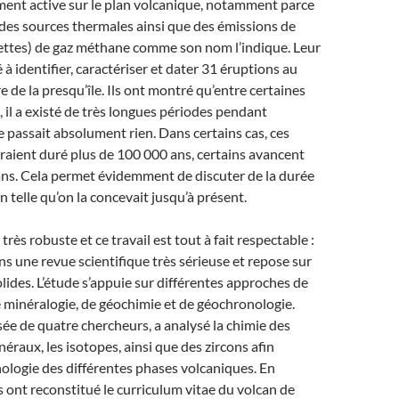
ment active sur le plan volcanique, notamment parce
des sources thermales ainsi que des émissions de
ettes) de gaz méthane comme son nom l’indique. Leur
é à identifier, caractériser et dater 31 éruptions au
re de la presqu’île. Ils ont montré qu’entre certaines
, il a existé de très longues périodes pendant
se passait absolument rien. Dans certains cas, ces
raient duré plus de 100 000 ans, certains avancent
s. Cela permet évidemment de discuter de la durée
n telle qu’on la concevait jusqu’à présent.
 très robuste et ce travail est tout à fait respectable :
ans une revue scientifique très sérieuse et repose sur
ides. L’étude s’appuie sur différentes approches de
 minéralogie, de géochimie et de géochronologie.
ée de quatre chercheurs, a analysé la chimie des
éraux, les isotopes, ainsi que des zircons afin
onologie des différentes phases volcaniques. En
ls ont reconstitué le curriculum vitae du volcan de