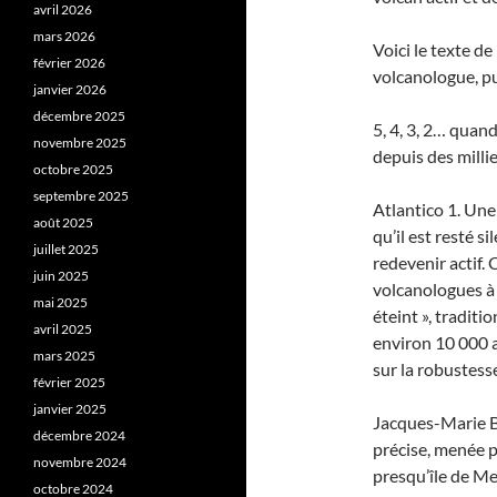
avril 2026
mars 2026
Voici le texte d
février 2026
volcanologue, pu
janvier 2026
décembre 2025
5, 4, 3, 2… quan
novembre 2025
depuis des milli
octobre 2025
septembre 2025
Atlantico 1. Une
août 2025
qu’il est resté 
juillet 2025
redevenir actif.
juin 2025
volcanologues à 
mai 2025
éteint », tradit
avril 2025
environ 10 000 a
mars 2025
sur la robustess
février 2025
janvier 2025
Jacques-Marie Ba
décembre 2024
précise, menée pa
novembre 2024
presqu’île de Me
octobre 2024