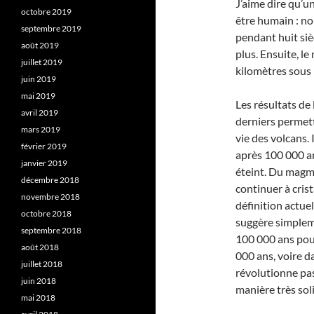
J’aime dire qu’u
octobre 2019
être humain : no
septembre 2019
pendant huit siè
août 2019
plus. Ensuite, l
juillet 2019
kilomètres sous 
juin 2019
mai 2019
Les résultats de
avril 2019
derniers permet
mars 2019
vie des volcans. 
février 2019
après 100 000 a
janvier 2019
éteint. Du magm
décembre 2018
continuer à cris
novembre 2018
définition actuel
octobre 2018
suggère simplem
septembre 2018
100 000 ans pour
août 2018
000 ans, voire d
juillet 2018
révolutionne pas 
juin 2018
manière très sol
mai 2018