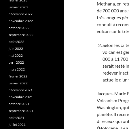
février 2023
Methana, en retr
janvier 2023
de 700 000 ans. 
décembre 2022
très longues pér
novembre 2022
conduit à recons
octobre 2022
volcan sur le trè
septembre 2022
août 2022
Selon les cri
juin 2022
volcan est g
mai 2022
000 à 11 700 
avril 2022
serait resté 
mars 2022
redevenir acti
février 2022
actuelle d’un 
janvier 2022
décembre 2021
Jacques-Marie Bar
novembre 2021
Volcanism Progra
octobre 2021
Washington, qui 
septembre 2021
planète. Il rece
août 2021
dire ceux qui on
juillet 2021
l’Holocène, il y 