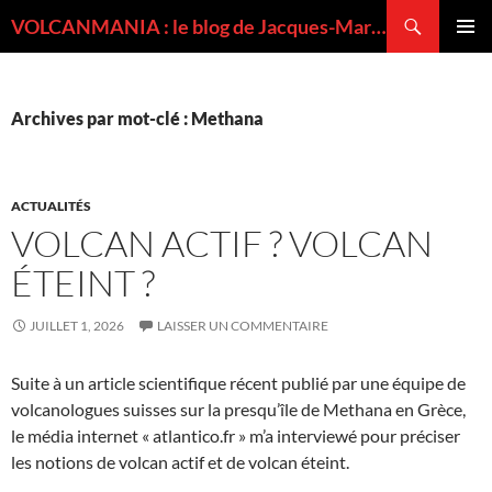
Recherche
VOLCANMANIA : le blog de Jacques-Marie BARDINTZEFF, volcanologue
ALLER
MENU
AU
PRINCI
CONTENU
Archives par mot-clé : Methana
ACTUALITÉS
VOLCAN ACTIF ? VOLCAN
ÉTEINT ?
JUILLET 1, 2026
LAISSER UN COMMENTAIRE
Suite à un article scientifique récent publié par une équipe de
volcanologues suisses sur la presqu’île de Methana en Grèce,
le média internet « atlantico.fr » m’a interviewé pour préciser
les notions de volcan actif et de volcan éteint.