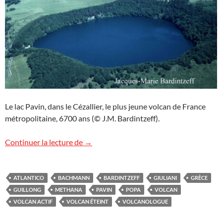
Le lac Pavin, dans le Cézallier, le plus jeune volcan de France
métropolitaine, 6700 ans (© J.M. Bardintzeff).
Volcan actif ? Volcan éteint ?
Continuer la lecture de
→
ATLANTICO
BACHMANN
BARDINTZEFF
GIULIANI
GRÈCE
GUILLONG
METHANA
PAVIN
POPA
VOLCAN
VOLCAN ACTIF
VOLCAN ÉTEINT
VOLCANOLOGUE