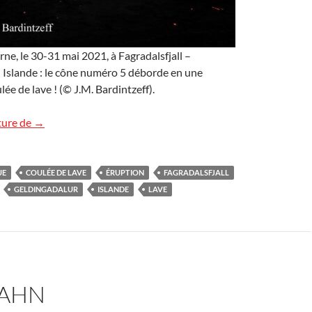
e, le 30-31 mai 2021, à Fagradalsfjall –
 Islande : le cône numéro 5 déborde en une
ée de lave ! (© J.M. Bardintzeff).
Images d’Islande
ture de
→
UE
COULÉE DE LAVE
ÉRUPTION
FAGRADALSFJALL
GELDINGADALUR
ISLANDE
LAVE
KAHN