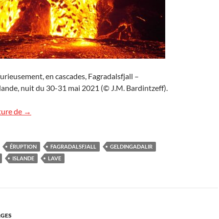
 furieusement, en cascades, Fagradalsfjall –
slande, nuit du 30-31 mai 2021 (© J.M. Bardintzeff).
Images d’Islande (2)
ture de
→
ÉRUPTION
FAGRADALSFJALL
GELDINGADALIR
ISLANDE
LAVE
GES