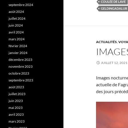
COULÉE DE LAVE
septembre 2024
GELDINGADALUR
août 2024
juillet 2024
juin 2024
avril 2024
mars 2024
ACTUALITÉS
,
VOYA
février 2024
IMAGES
janvier 2024
décembre 2023
JUILLET 12, 2021
novembre 2023
octobre 2023
Images nocturnes
septembre 2023
actuelle de Fagr
août 2023
des jours précéd
juillet 2023
juin 2023
mai 2023
avril 2023
mars 2023