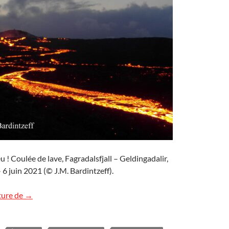
 ! Coulée de lave, Fagradalsfjall – Geldingadalir,
 6 juin 2021 (© J.M. Bardintzeff).
Images d’Islande (4)
ture de
→