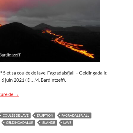
° 5 et sa coulée de lave, Fagradalsfjall – Geldingadalir,
 6 juin 2021 (© J.M. Bardintzeff).
Images d’Islande (3)
ture de
→
COULÉE DE LAVE
ÉRUPTION
FAGRADALSFJALL
GELDINGADALUR
ISLANDE
LAVE