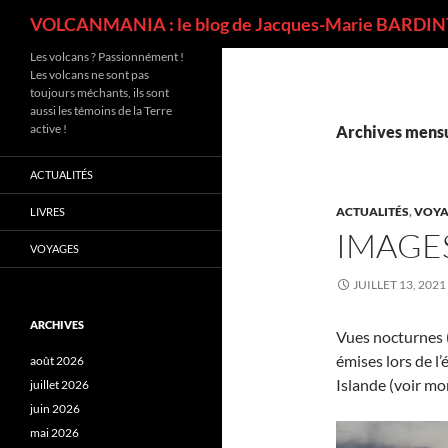
Recherche
VOLCANMANIA : le blog de Jacques-Marie BARDINT
Les volcans ? Passionnément !
Les volcans ne sont pas
toujours méchants, ils sont
aussi les témoins de la Terre
active !
Archives mensue
ACTUALITÉS
ACTUALITÉS
,
VOYA
LIVRES
IMAGES
VOYAGES
JUILLET 13, 2021
ARCHIVES
Vues nocturnes (m
émises lors de l’
août 2026
Islande (voir mo
juillet 2026
juin 2026
mai 2026