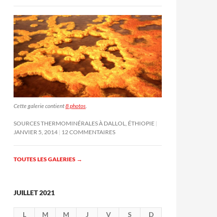
Cette galerie contient
8 photos
.
SOURCES THERMOMINÉRALES À DALLOL, ÉTHIOPIE
JANVIER 5, 2014
12 COMMENTAIRES
TOUTES LES GALERIES
→
JUILLET 2021
L
M
M
J
V
S
D