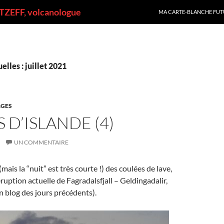
ALLER AU CONTENU
ZEFF, volcanologue
MA CARTE-BLANCHE FUT
lles : juillet 2021
GES
 D’ISLANDE (4)
UN COMMENTAIRE
ais la “nuit” est très courte !) des coulées de lave,
éruption actuelle de Fagradalsfjall – Geldingadalir,
n blog des jours précédents).