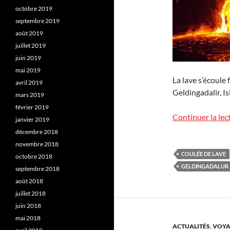
octobre 2019
septembre 2019
août 2019
juillet 2019
juin 2019
mai 2019
La lave s’écoule
avril 2019
Geldingadalir, I
mars 2019
février 2019
Continuer la lec
janvier 2019
décembre 2018
novembre 2018
COULÉE DE LAVE
octobre 2018
GELDINGADALUR
septembre 2018
août 2018
juillet 2018
juin 2018
mai 2018
ACTUALITÉS
,
VOYA