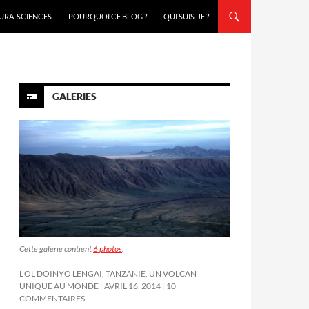
URA-SCIENCES
POURQUOI CE BLOG ?
QUI SUIS-JE ?
GALERIES
Cette galerie contient
6 photos
.
L’OL DOINYO LENGAI, TANZANIE, UN VOLCAN
UNIQUE AU MONDE
AVRIL 16, 2014
10
COMMENTAIRES