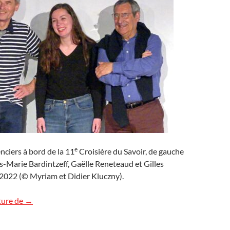
e
enciers à bord de la 11
Croisière du Savoir, de gauche
es-Marie Bardintzeff, Gaëlle Reneteaud et Gilles
 2022 (© Myriam et Didier Kluczny).
La 11e Croisière du Savoir en Islande et en Norvège
ture de
→