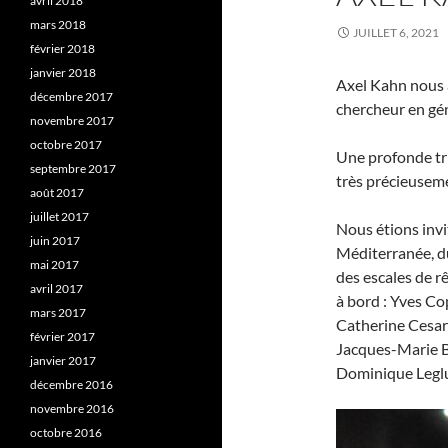
avril 2018
mars 2018
JUILLET 6, 2021
février 2018
janvier 2018
Axel Kahn nous a
décembre 2017
chercheur en gén
novembre 2017
octobre 2017
Une profonde tr
septembre 2017
très précieusem
août 2017
juillet 2017
Nous étions invit
juin 2017
Méditerranée, du
mai 2017
des escales de rê
avril 2017
à bord : Yves Co
mars 2017
Catherine Cesars
février 2017
Jacques-Marie Ba
janvier 2017
Dominique Leglu 
décembre 2016
novembre 2016
octobre 2016