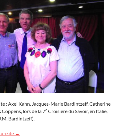
te : Axel Kahn, Jacques-Marie Bardintzeff, Catherine
e
 Coppens, lors de la 7
Croisière du Savoir, en Italie,
.M. Bardintzeff).
Axel Kahn
ture de
→