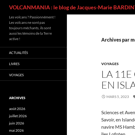
Recherche
VOLCANMANIA : le blog de Jacques-Marie BARDINT
Les volcans ? Passionnément !
Les volcans ne sont pas
toujours méchants, ils sont
aussi les témoins de la Terre
active !
Archives par m
ACTUALITÉS
VOYAGES
LIVRES
LA 11E
VOYAGES
EN ISL
MARS 5, 2023
ARCHIVES
août 2026
Sciences et Aven
juillet 2026
Savoir, en Islan
juin 2026
navire MS Hambur
mai 2026
îles Lofoten.