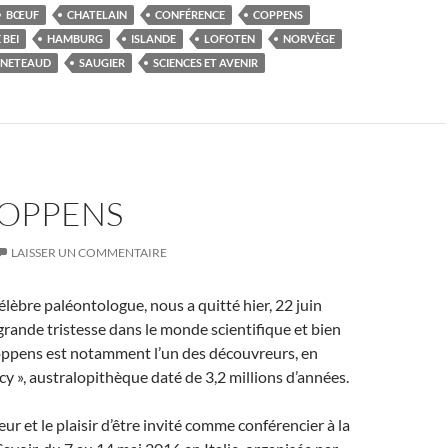
BŒUF
CHATELAIN
CONFÉRENCE
COPPENS
 BEI
HAMBURG
ISLANDE
LOFOTEN
NORVÈGE
ENETEAUD
SAUGIER
SCIENCES ET AVENIR
COPPENS
LAISSER UN COMMENTAIRE
lèbre paléontologue, nous a quitté hier, 22 juin
grande tristesse dans le monde scientifique et bien
oppens est notamment l’un des découvreurs, en
cy », australopithèque daté de 3,2 millions d’années.
eur et le plaisir d’être invité comme conférencier à la