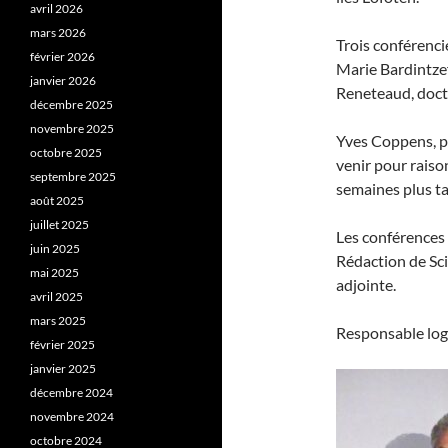
avril 2026
mars 2026
Trois conférenci
février 2026
Marie Bardintzef
janvier 2026
Reneteaud, doct
décembre 2025
novembre 2025
Yves Coppens, pa
octobre 2025
venir pour rais
septembre 2025
semaines plus t
août 2025
juillet 2025
Les conférences 
juin 2025
Rédaction de Sci
mai 2025
adjointe.
avril 2025
mars 2025
Responsable logi
février 2025
janvier 2025
décembre 2024
novembre 2024
octobre 2024