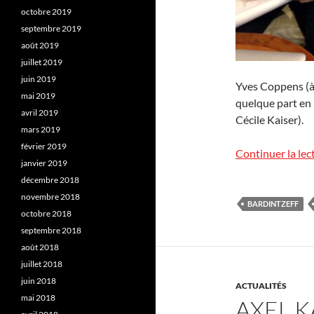
octobre 2019
septembre 2019
août 2019
juillet 2019
juin 2019
Yves Coppens (à 
mai 2019
quelque part en 
avril 2019
Cécile Kaiser).
mars 2019
février 2019
Continuer la lec
janvier 2019
décembre 2018
novembre 2018
BARDINTZEFF
octobre 2018
septembre 2018
août 2018
juillet 2018
juin 2018
ACTUALITÉS
mai 2018
AXEL 