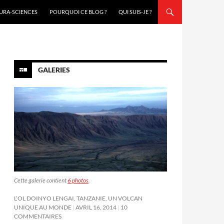
URA-SCIENCES
POURQUOI CE BLOG ?
QUI SUIS-JE ?
GALERIES
Cette galerie contient
6 photos
.
L’OL DOINYO LENGAI, TANZANIE, UN VOLCAN
UNIQUE AU MONDE
AVRIL 16, 2014
10
COMMENTAIRES