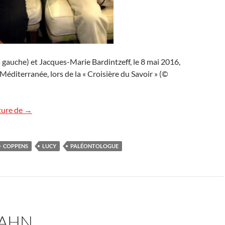
gauche) et Jacques-Marie Bardintzeff, le 8 mai 2016,
Méditerranée, lors de la « Croisière du Savoir » (©
Yves Coppens
ture de
→
COPPENS
LUCY
PALÉONTOLOGUE
KAHN