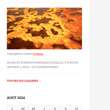
Cette galerie contient
8 photos
.
SOURCES THERMOMINÉRALES À DALLOL, ÉTHIOPIE
JANVIER 5, 2014
12 COMMENTAIRES
TOUTES LES GALERIES
→
AOÛT 2026
L
M
M
J
V
S
D