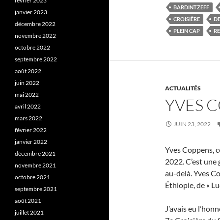
février 2023
BARDINTZEFF
janvier 2023
CROISIÈRE
DE
décembre 2022
PLEIN CAP
R
novembre 2022
octobre 2022
septembre 2022
août 2022
juin 2022
ACTUALITÉS
mai 2022
YVES 
avril 2022
mars 2022
JUIN 23, 2022
février 2022
janvier 2022
Yves Coppens, cé
décembre 2021
2022. C’est une 
novembre 2021
au-delà. Yves C
octobre 2021
Éthiopie, de « Lu
septembre 2021
août 2021
J’avais eu l’honn
juillet 2021