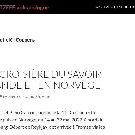
ALLER AU CONTENU
ZEFF, volcanologue
MA CARTE-BLANCHE FUT
ot-clé : Coppens
 CROISIÈRE DU SAVOIR
ANDE ET EN NORVÈGE
LAISSER UN COMMENTAIRE
e
ir et Plein Cap ont organisé la 11
Croisière du
de puis en Norvège, du 14 au 22 mai 2022, à bord du
g. Départ de Reykjavik et arrivée à Tromsø via les