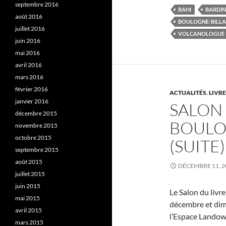
septembre 2016
BAHI
BARDIN
août 2016
BOULOGNE-BILL
juillet 2016
VOLCANOLOGUE
juin 2016
mai 2016
avril 2016
mars 2016
février 2016
ACTUALITÉS
,
LIVR
janvier 2016
SALON 
décembre 2015
BOULO
novembre 2015
octobre 2015
(SUITE)
septembre 2015
août 2015
DÉCEMBRE 11, 2
juillet 2015
juin 2015
Le Salon du livr
mai 2015
décembre et dima
avril 2015
l’Espace Landows
mars 2015