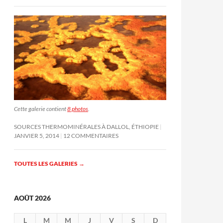
Cette galerie contient
8 photos
.
SOURCES THERMOMINÉRALES À DALLOL, ÉTHIOPIE
JANVIER 5, 2014
12 COMMENTAIRES
TOUTES LES GALERIES
→
AOÛT 2026
L
M
M
J
V
S
D