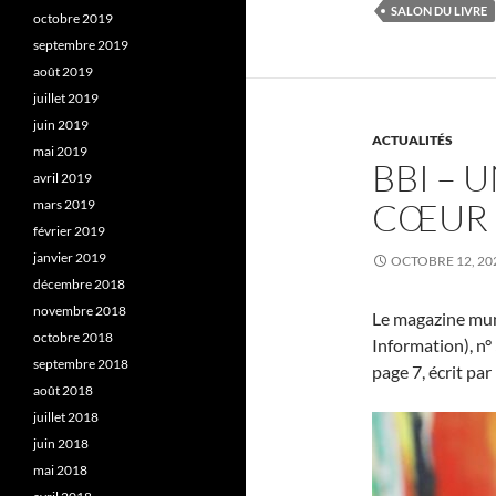
SALON DU LIVRE
octobre 2019
septembre 2019
août 2019
juillet 2019
juin 2019
ACTUALITÉS
mai 2019
BBI – 
avril 2019
CŒUR 
mars 2019
février 2019
janvier 2019
OCTOBRE 12, 20
décembre 2018
novembre 2018
Le magazine mun
octobre 2018
Information), n°
septembre 2018
page 7, écrit par 
août 2018
juillet 2018
juin 2018
mai 2018