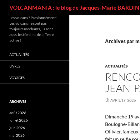
Recherche
VOLCANMANIA : le blog de Jacques-Marie BARDINT
Les volcans ? Passionnément !
Les volcans ne sont pas
toujours méchants, ils sont
aussi les témoins de la Terre
active !
Archives par m
ACTUALITÉS
ACTUALITÉS
LIVRES
RENCO
VOYAGES
JEAN-P
AVRIL 19, 2026
ARCHIVES
août 2026
Dimanche 19 avri
juillet 2026
Boulogne-Billan
juin 2026
Ollivier, fameux 
mai 2026
fait un selfie sou