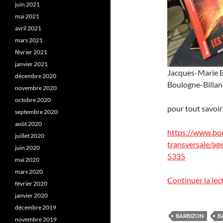
juin 2021
mai 2021
avril 2021
mars 2021
février 2021
janvier 2021
Jacques-Marie Ba
décembre 2020
Boulogne-Billanc
novembre 2020
octobre 2020
pour tout savoir 
septembre 2020
août 2020
https://www.bou
juillet 2020
transversale/ag
juin 2020
5335
mai 2020
mars 2020
Continuer la lec
février 2020
janvier 2020
décembre 2019
BARBIZON
B
novembre 2019