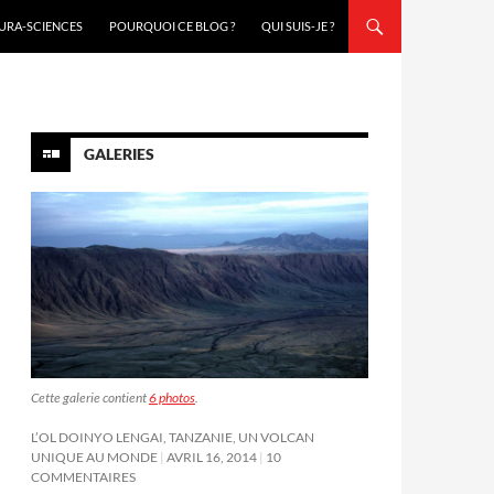
URA-SCIENCES
POURQUOI CE BLOG ?
QUI SUIS-JE ?
GALERIES
Cette galerie contient
6 photos
.
L’OL DOINYO LENGAI, TANZANIE, UN VOLCAN
UNIQUE AU MONDE
AVRIL 16, 2014
10
COMMENTAIRES