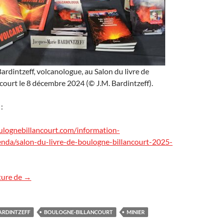
rdintzeff, volcanologue, au Salon du livre de
ourt le 8 décembre 2024 (© J.M. Bardintzeff).
:
lognebillancourt.com/information-
enda/salon-du-livre-de-boulogne-billancourt-2025-
Salons du livre à Boulogne-Billancourt et à Barbizon
ture de
→
ARDINTZEFF
BOULOGNE-BILLANCOURT
MINIER