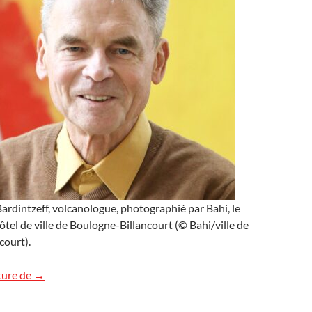
rdintzeff, volcanologue, photographié par Bahi, le
ôtel de ville de Boulogne-Billancourt (© Bahi/ville de
court).
BBI – Un boulonnais au cœur des volcans
ture de
→