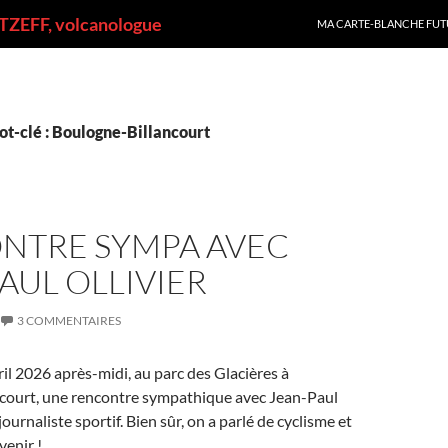
ALLER AU CONTENU
ZEFF, volcanologue
MA CARTE-BLANCHE FUT
ot-clé : Boulogne-Billancourt
NTRE SYMPA AVEC
AUL OLLIVIER
3 COMMENTAIRES
l 2026 après-midi, au parc des Glacières à
court, une rencontre sympathique avec Jean-Paul
journaliste sportif. Bien sûr, on a parlé de cyclisme et
venir !