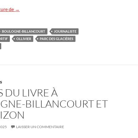
Rencontre sympa avec Jean-Paul Ollivier
ture de
→
BOULOGNE-BILLANCOURT
JOURNALISTE
RTIF
OLLIVIER
PARC DES GLACIÈRES
ES
 DU LIVRE À
GNE-BILLANCOURT ET
BIZON
2025
LAISSER UN COMMENTAIRE