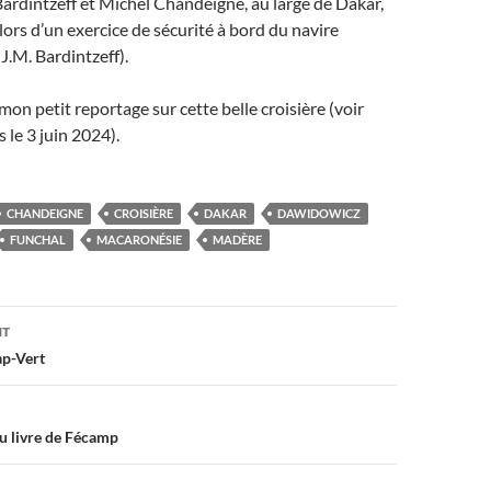
rdintzeff et Michel Chandeigne, au large de Dakar,
 lors d’un exercice de sécurité à bord du navire
J.M. Bardintzeff).
mon petit reportage sur cette belle croisière (voir
 le 3 juin 2024).
CHANDEIGNE
CROISIÈRE
DAKAR
DAWIDOWICZ
FUNCHAL
MACARONÉSIE
MADÈRE
on
NT
ap-Vert
u livre de Fécamp