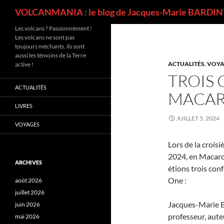
Recherche
VOLCANMANIA : le blog de Jacques-Marie BARDINT
Les volcans ? Passionnément !
Les volcans ne sont pas
toujours méchants, ils sont
aussi les témoins de la Terre
ACTUALITÉS
,
VOYA
active !
TROIS
ACTUALITÉS
MACAR
LIVRES
JUILLET 5, 2024
VOYAGES
Lors de la croisi
2024, en Macaro
ARCHIVES
étions trois conf
One :
août 2026
juillet 2026
Jacques-Marie Ba
juin 2026
professeur, aute
mai 2026