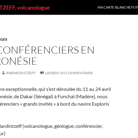
ALLER AU CONTENU
ZEFF, volcanologue
MA CARTE-BLANCHE FUT
GES
 CONFÉRENCIERS EN
ONÉSIE
JMBARDINTZEFF
LAISSER UN COMMENTAIRE
ère exceptionnelle, qui s’est déroulée du 11 au 24 avril
nésie, de Dakar (Sénégal) à Funchal (Madère), nous
érenciers « grands invités » à bord du navire Exploris
rdintzeff (volcanologue, géologue, conférencier,
ur)