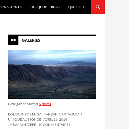
URA-SCIENCES
POURQUOI CE BLOG ?
QUI SUIS-JE ?
GALERIES
Cette galerie contient
6 photos
.
L’OL DOINYO LENGAI, TANZANIE, UN VOLCAN
UNIQUE AU MONDE
AVRIL 16, 2014
JMBARDINTZEFF
10 COMMENTAIRES