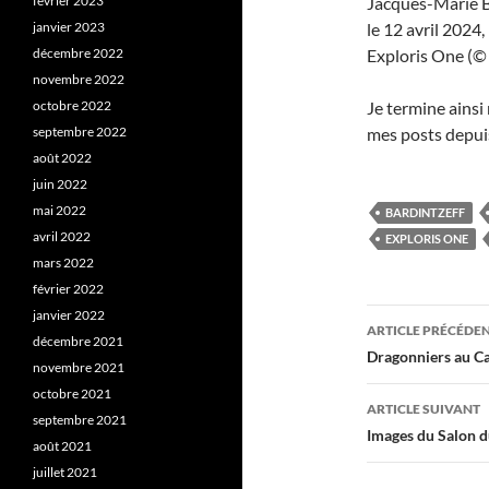
février 2023
Jacques-Marie Ba
janvier 2023
le 12 avril 2024,
décembre 2022
Exploris One (© 
novembre 2022
octobre 2022
Je termine ainsi 
septembre 2022
mes posts depuis
août 2022
juin 2022
mai 2022
BARDINTZEFF
avril 2022
EXPLORIS ONE
mars 2022
février 2022
Navigati
janvier 2022
ARTICLE PRÉCÉDE
décembre 2021
des
Dragonniers au C
novembre 2021
articles
octobre 2021
ARTICLE SUIVANT
septembre 2021
Images du Salon d
août 2021
juillet 2021