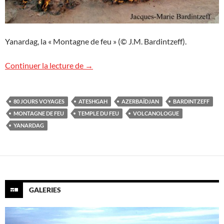
Yanardag, la « Montagne de feu » (© J.M. Bardintzeff).
La Montagne de feu en Azerbaïdjan
Continuer la lecture de
→
80 JOURS VOYAGES
ATESHGAH
AZERBAÏDJAN
BARDINTZEFF
MONTAGNE DE FEU
TEMPLE DU FEU
VOLCANOLOGUE
YANARDAG
GALERIES