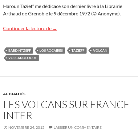
Haroun Tazieff me dédicace son dernier livre à la Librairie
Arthaud de Grenoble le 9 décembre 1972 (© Anonyme).
Hommage à Haroun Tazieff
Continuer la lecture de
→
BARDINTZEFF
LOS ROCAIRES
TAZIEFF
VOLCAN
VOLCANOLOGUE
ACTUALITÉS
LES VOLCANS SUR FRANCE
INTER
NOVEMBRE 24, 2015
LAISSER UN COMMENTAIRE