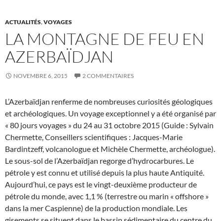
ACTUALITÉS
,
VOYAGES
LA MONTAGNE DE FEU EN
AZERBAÏDJAN
NOVEMBRE 6, 2015
2 COMMENTAIRES
L’Azerbaïdjan renferme de nombreuses curiosités géologiques
et archéologiques. Un voyage exceptionnel y a été organisé par
« 80 jours voyages » du 24 au 31 octobre 2015 (Guide : Sylvain
Chermette, Conseillers scientifiques : Jacques-Marie
Bardintzeff, volcanologue et Michèle Chermette, archéologue).
Le sous-sol de l’Azerbaïdjan regorge d’hydrocarbures. Le
pétrole y est connu et utilisé depuis la plus haute Antiquité.
Aujourd’hui, ce pays est le vingt-deuxième producteur de
pétrole du monde, avec 1,1 % (terrestre ou marin « offshore »
dans la mer Caspienne) de la production mondiale. Les
gisements se situent dans le bassin sédimentaire du centre du