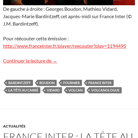
De gauche à droite : Georges Boudon, Mathieu Vidard,
Jacques-Marie Bardintzeff, cet après-midi sur France Inter (©
J.M. Bardintzeff).
Pour réécouter cette émission :
http://www.franceinter.fr/player/reecouter?play=1194495
Les volcans sur France Inter
Continuer la lecture de
→
BARDINTZEFF
BOUDON
FOURNIER
FRANCE INTER
LA TÊTE AU CARRÉ
VIDARD
VOLCAN
VOLCANOLOGUE
ACTUALITÉS
FRANCE INTER : LA TÊTE AU