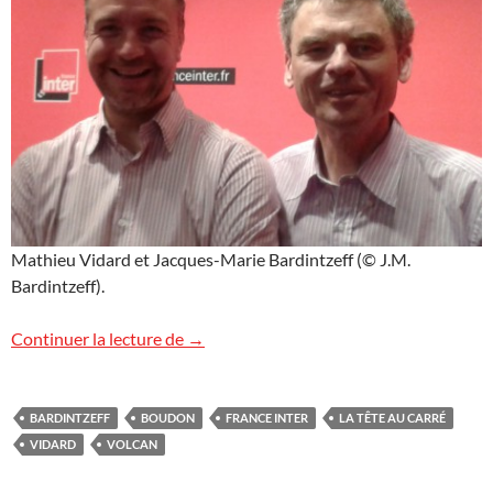
Mathieu Vidard et Jacques-Marie Bardintzeff (© J.M.
Bardintzeff).
France Inter : La Tête au carré
Continuer la lecture de
→
BARDINTZEFF
BOUDON
FRANCE INTER
LA TÊTE AU CARRÉ
VIDARD
VOLCAN