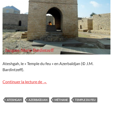
Ateshgah, le « Temple du feu » en Azerbaïdjan (© J.M.
Bardintzeff).
Image d’Azerbaïdjan : le Temple du feu
Continuer la lecture de
→
ATESHGAH
AZERBAÏDJAN
MÉTHANE
TEMPLE DU FEU