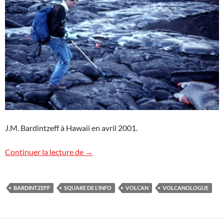
J.M. Bardintzeff à Hawaii en avril 2001.
Ma vie de… volcanologue
Continuer la lecture de
→
BARDINTZEFF
SQUARE DE L'INFO
VOLCAN
VOLCANOLOGUE