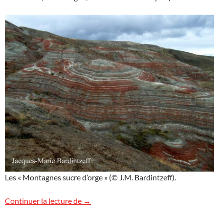
Les « Montagnes sucre d’orge » (© J.M. Bardintzeff).
Les Montagnes sucre d’orge en Azerbaïd
Continuer la lecture de
→