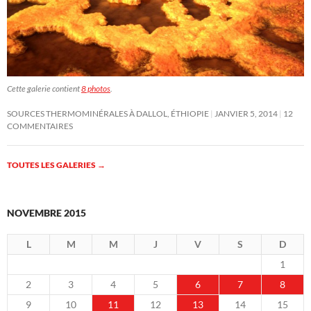
Cette galerie contient
8 photos
.
SOURCES THERMOMINÉRALES À DALLOL, ÉTHIOPIE
JANVIER 5, 2014
12
COMMENTAIRES
TOUTES LES GALERIES
→
NOVEMBRE 2015
L
M
M
J
V
S
D
1
2
3
4
5
6
7
8
9
10
11
12
13
14
15