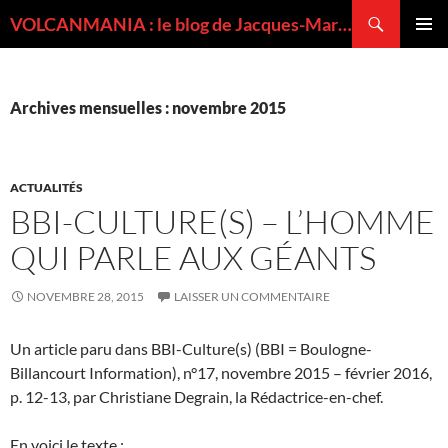
Recherche
VOLCANMANIA : le blog de Jacques-Marie BARDINTZEFF, volcanologue
ALLER
MENU
AU
PRINCI
CONTENU
Archives mensuelles : novembre 2015
ACTUALITÉS
BBI-CULTURE(S) – L’HOMME
QUI PARLE AUX GÉANTS
NOVEMBRE 28, 2015
LAISSER UN COMMENTAIRE
Un article paru dans BBI-Culture(s) (BBI = Boulogne-
Billancourt Information), n°17, novembre 2015 – février 2016,
p. 12-13, par Christiane Degrain, la Rédactrice-en-chef.
En voici le texte :