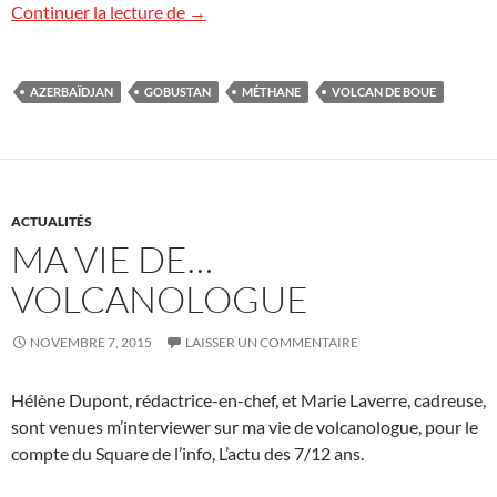
Volcans de boue en Azerbaïdjan
Continuer la lecture de
→
AZERBAÏDJAN
GOBUSTAN
MÉTHANE
VOLCAN DE BOUE
ACTUALITÉS
MA VIE DE…
VOLCANOLOGUE
NOVEMBRE 7, 2015
LAISSER UN COMMENTAIRE
Hélène Dupont, rédactrice-en-chef, et Marie Laverre, cadreuse,
sont venues m’interviewer sur ma vie de volcanologue, pour le
compte du Square de l’info, L’actu des 7/12 ans.