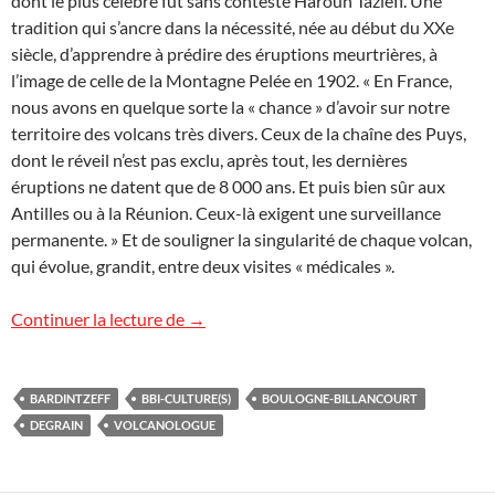
dont le plus célèbre fut sans conteste Haroun Tazieff. Une
tradition qui s’ancre dans la nécessité, née au début du XXe
siècle, d’apprendre à prédire des éruptions meurtrières, à
l’image de celle de la Montagne Pelée en 1902. « En France,
nous avons en quelque sorte la « chance » d’avoir sur notre
territoire des volcans très divers. Ceux de la chaîne des Puys,
dont le réveil n’est pas exclu, après tout, les dernières
éruptions ne datent que de 8 000 ans. Et puis bien sûr aux
Antilles ou à la Réunion. Ceux-là exigent une surveillance
permanente. » Et de souligner la singularité de chaque volcan,
qui évolue, grandit, entre deux visites « médicales ».
BBI-Culture(s) – L’homme qui parle aux 
Continuer la lecture de
→
BARDINTZEFF
BBI-CULTURE(S)
BOULOGNE-BILLANCOURT
DEGRAIN
VOLCANOLOGUE