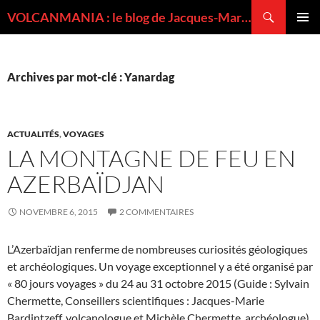
Recherche
VOLCANMANIA : le blog de Jacques-Marie BARDINTZEFF, volcanologue
ALLER
MENU
AU
PRINCI
CONTENU
Archives par mot-clé : Yanardag
ACTUALITÉS
,
VOYAGES
LA MONTAGNE DE FEU EN
AZERBAÏDJAN
NOVEMBRE 6, 2015
2 COMMENTAIRES
L’Azerbaïdjan renferme de nombreuses curiosités géologiques
et archéologiques. Un voyage exceptionnel y a été organisé par
« 80 jours voyages » du 24 au 31 octobre 2015 (Guide : Sylvain
Chermette, Conseillers scientifiques : Jacques-Marie
Bardintzeff, volcanologue et Michèle Chermette, archéologue).