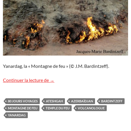
Yanardag, la « Montagne de feu » (© J.M. Bardintzeff).
La Montagne de feu en Azerbaïdjan
Continuer la lecture de
→
80 JOURS VOYAGES
ATESHGAH
AZERBAÏDJAN
BARDINTZEFF
MONTAGNE DE FEU
TEMPLE DU FEU
VOLCANOLOGUE
YANARDAG