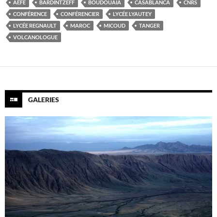
AEFE
BARDINTZEFF
BOUDOUAIA
CASABLANCA
CNRS
CONFÉRENCE
CONFÉRENCIER
LYCÉE LYAUTEY
LYCÉE REGNAULT
MAROC
MICOUD
TANGER
VOLCANOLOGUE
GALERIES