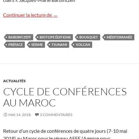
Volcans, séismes et tsunamis en Médite
Continuer la lecture de
→
BARDINTZEFF
BIOTOPE ÉDITIONS
BOUSQUET
MÉDITERRANÉE
PRÉFACE
SÉISME
TSUNAMI
VOLCAN
ACTUALITÉS
CYCLE DE CONFÉRENCES
AU MAROC
MAI 14, 2018
2 COMMENTAIRES
Retour d’un cycle de conférences de quatre jours (7-10 mai
2018) au Maroc pour le réseau AEFE (Agence pour