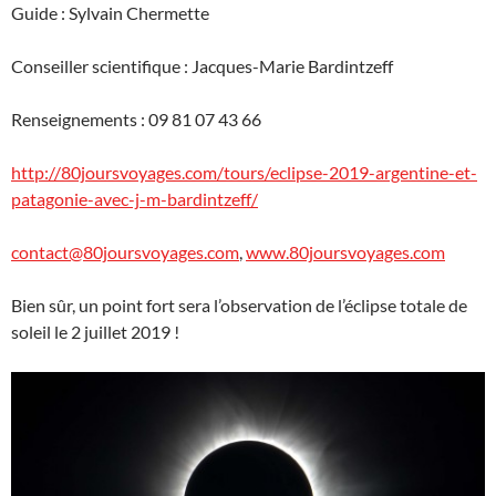
Guide : Sylvain Chermette
Conseiller scientifique : Jacques-Marie Bardintzeff
Renseignements : 09 81 07 43 66
http://80joursvoyages.com/tours/eclipse-2019-argentine-et-
patagonie-avec-j-m-bardintzeff/
contact@80joursvoyages.com
,
www.80joursvoyages.com
Bien sûr, un point fort sera l’observation de l’éclipse totale de
soleil le 2 juillet 2019 !