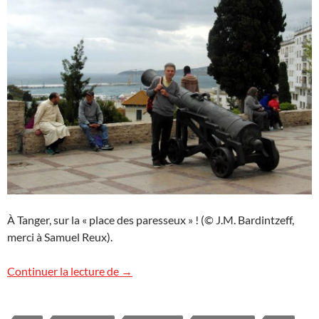
À Tanger, sur la « place des paresseux » ! (© J.M. Bardintzeff,
merci à Samuel Reux).
Cycle de conférences au Maroc
Continuer la lecture de
→