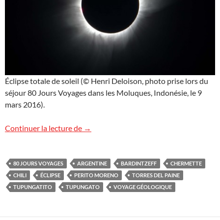
Éclipse totale de soleil (© Henri Deloison, photo prise lors du
séjour 80 Jours Voyages dans les Moluques, Indonésie, le 9
mars 2016).
Voyage géologique et éclipse, Argentine –
Continuer la lecture de
→
80 JOURS VOYAGES
ARGENTINE
BARDINTZEFF
CHERMETTE
CHILI
ÉCLIPSE
PERITO MORENO
TORRES DEL PAINE
TUPUNGATITO
TUPUNGATO
VOYAGE GÉOLOGIQUE