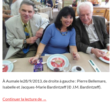
À Aumale le28/9/2013, de droite à gauche : Pierre Bellemare,
Isabelle et Jacques-Marie Bardintzeff (© J.M. Bardintzeff).
Au revoir Monsieur Bellemare
Continuer la lecture de
→