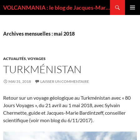
Recherche
VOLCANMANIA : le blog de Jacques-Marie BARDINTZEFF, volcanologue
ALLER
MENU
AU
PRINCI
CONTENU
Archives mensuelles : mai 2018
ACTUALITÉS
,
VOYAGES
TURKMÉNISTAN
MAI 31, 2018
LAISSER UN COMMENTAIRE
Retour sur un voyage géologique au Turkménistan avec « 80
Jours Voyages », du 21 avril au 1 mai 2018, avec Sylvain
Chermette, guide et Jacques-Marie Bardintzeff, conseiller
scientifique (voir mon blog du 6/11/2017).